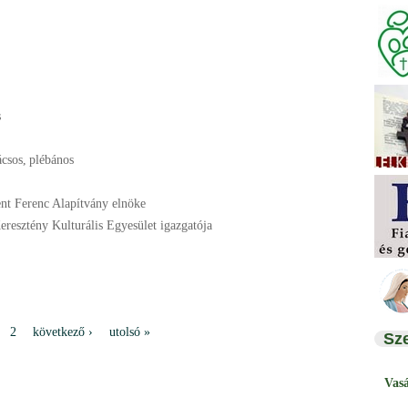
s
ácsos
,
plébános
ent Ferenc Alapítvány elnöke
eresztény Kulturális Egyesület igazgatója
2
következő ›
utolsó »
Sz
Vas