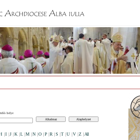
Jump to navigation
elés helye
H
|
I
|
J
|
K
|
L
|
M
|
N
|
O
|
P
|
R
|
S
|
T
|
U
|
V
|
Z
|
All