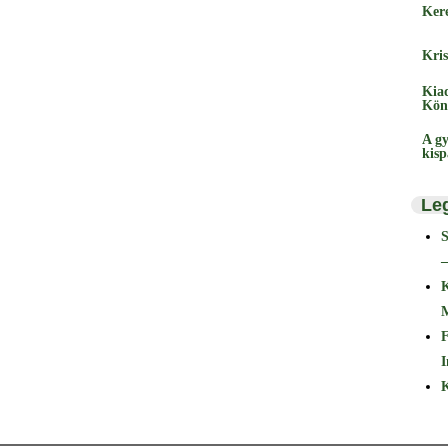
Ker
Kris
Kia
Kön
A gy
kis
Le
–
F
I
K