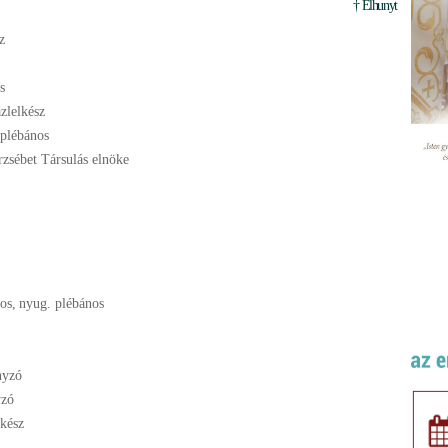
† Elhunyt
z
s
zlelkész
 plébános
rzsébet Társulás elnöke
sos
,
nyug. plébános
nyzó
yzó
lkész