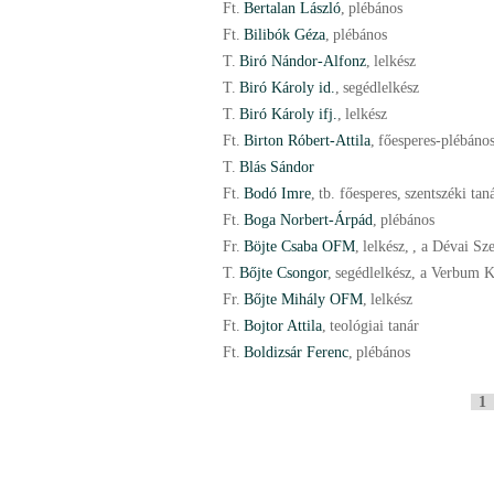
Ft.
Bertalan László
,
plébános
Ft.
Bilibók Géza
,
plébános
T.
Biró Nándor-Alfonz
,
lelkész
T.
Biró Károly id.
,
segédlelkész
T.
Biró Károly ifj.
,
lelkész
Ft.
Birton Róbert-Attila
,
főesperes-plébáno
T.
Blás Sándor
Ft.
Bodó Imre
,
tb. főesperes
,
szentszéki tan
Ft.
Boga Norbert-Árpád
,
plébános
Fr.
Böjte Csaba OFM
,
lelkész
,
, a Dévai Sz
T.
Bőjte Csongor
,
segédlelkész, a Verbum K
Fr.
Bőjte Mihály OFM
,
lelkész
Ft.
Bojtor Attila
,
teológiai tanár
Ft.
Boldizsár Ferenc
,
plébános
P
1
a
g
e
s