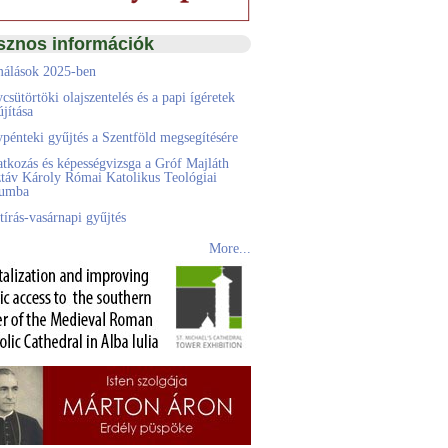
sznos információk
álások 2025-ben
csütörtöki olajszentelés és a papi ígéretek
jítása
pénteki gyűjtés a Szentföld megsegítésére
atkozás és képességvizsga a Gróf Majláth
táv Károly Római Katolikus Teológiai
eumba
tírás-vasárnapi gyűjtés
More...