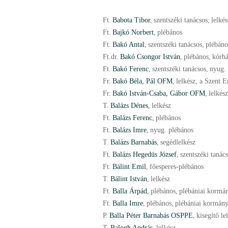
Ft.
Babota Tibor
,
szentszéki tanácsos
,
lelkés
Ft.
Bajkó Norbert
,
plébános
Ft.
Bakó Antal
,
szentszéki tanácsos
,
plébáno
Ft.
dr.
Bakó Csongor István
,
plébános
,
kórhá
Ft.
Bakó Ferenc
,
szentszéki tanácsos
,
nyug.
Fr.
Bakó Béla, Pál OFM
,
lelkész, a Szent E
Fr.
Bakó István-Csaba, Gábor OFM
,
lelkész
T.
Balázs Dénes
,
lelkész
Ft.
Balázs Ferenc
,
plébános
Ft.
Balázs Imre
,
nyug. plébános
T.
Balázs Barnabás
,
segédlelkész
Ft.
Balázs Hegedüs József
,
szentszéki tanác
Ft.
Bálint Emil
,
főesperes-plébános
T.
Bálint István
,
lelkész
Ft.
Balla Árpád
,
plébános
,
plébániai kormá
Ft.
Balla Imre
,
plébános
,
plébániai kormán
P.
Balla Péter Barnabás OSPPE
,
kisegítő le
T.
Balogh András
,
lelkész