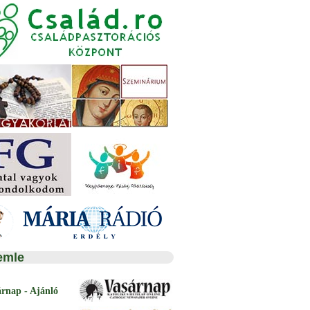
emle
árnap - Ajánló