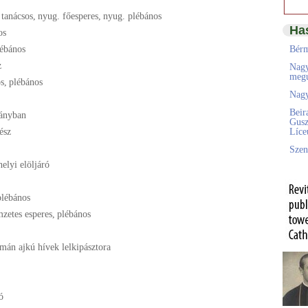
 tanácsos
,
nyug. főesperes
,
nyug. plébános
Ha
os
lébános
Bérm
z
Nagy
megú
os
,
plébános
Nagy
Beir
ányban
Gusz
ész
Líc
Szen
helyi elöljáró
plébános
mzetes esperes
,
plébános
omán ajkú hívek lelkipásztora
ó