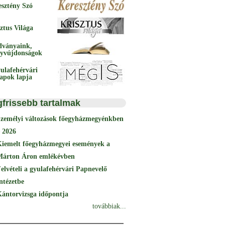
esztény Szó
ztus Világa
dványaink,
yvújdonságok
ulafehérvári
papok lapja
gfrissebb tartalmak
Személyi változások főegyházmegyénkben
 2026
Kiemelt főegyházmegyei események a
Márton Áron emlékévben
elvételi a gyulafehérvári Papnevelő
ntézetbe
ántorvizsga időpontja
továbbiak...