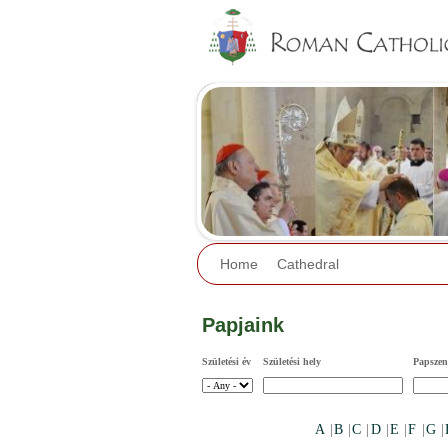
Home
Cathedral
Papjaink
Születési év
Születési hely
Papszent
A
|
B
|
C
|
D
|
E
|
F
|
G
|