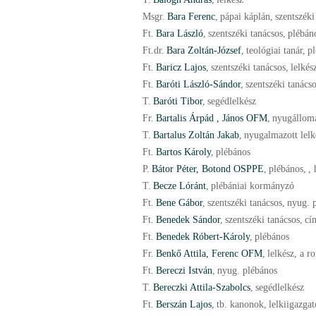
Msgr.
Bara Ferenc
,
pápai káplán
,
szentszéki
Ft.
Bara László
,
szentszéki tanácsos
,
plébán
Ft.
dr.
Bara Zoltán-József
,
teológiai tanár
,
p
Ft.
Baricz Lajos
,
szentszéki tanácsos
,
lelkés
Ft.
Baróti László-Sándor
,
szentszéki tanács
T.
Baróti Tibor
,
segédlelkész
Fr.
Bartalis Árpád
, János OFM
,
nyugállom
T.
Bartalus Zoltán Jakab
,
nyugalmazott lelk
Ft.
Bartos Károly
,
plébános
P.
Bátor Péter, Botond OSPPE
,
plébános
,
, 
T.
Becze Lóránt
,
plébániai kormányzó
Ft.
Bene Gábor
,
szentszéki tanácsos
,
nyug. 
Ft.
Benedek Sándor
,
szentszéki tanácsos
,
cí
Ft.
Benedek Róbert-Károly
,
plébános
Fr.
Benkő Attila
, Ferenc OFM
,
lelkész, a r
Ft.
Bereczi István
,
nyug. plébános
T.
Bereczki Attila-Szabolcs
,
segédlelkész
Ft.
Berszán Lajos
,
tb. kanonok
,
lelkiigazgat