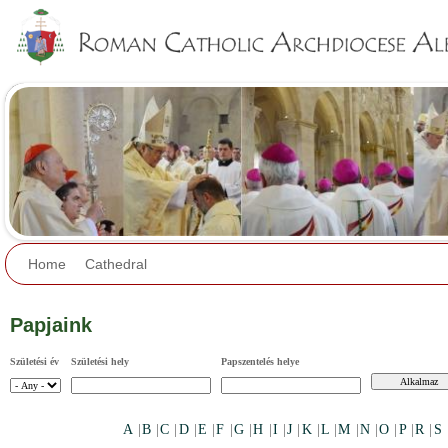
Jump to navigation
Home
Cathedral
Papjaink
Születési év
Születési hely
Papszentelés helye
A
|
B
|
C
|
D
|
E
|
F
|
G
|
H
|
I
|
J
|
K
|
L
|
M
|
N
|
O
|
P
|
R
|
S