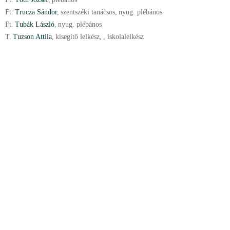
Ft.
Trucza Sándor
,
szentszéki tanácsos
,
nyug. plébános
Ft.
Tubák László
,
nyug. plébános
T.
Tuzson Attila
,
kisegítő lelkész
,
, iskolalelkész