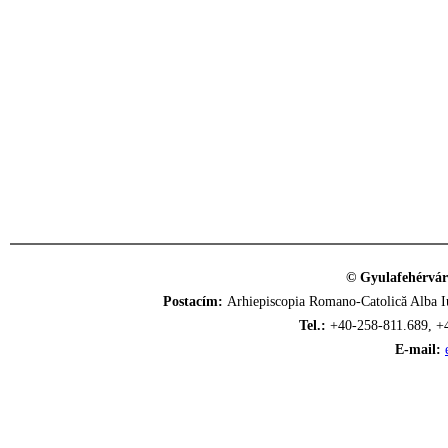
© Gyulafehérvár
Postacím:
Arhiepiscopia Romano-Catolică Alba Iu
Tel.:
+40-258-811.689, +
E-mail: