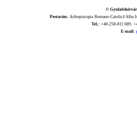
© Gyulafehérvár
Postacím:
Arhiepiscopia Romano-Catolică Alba Iu
Tel.:
+40-258-811.689, +
E-mail: