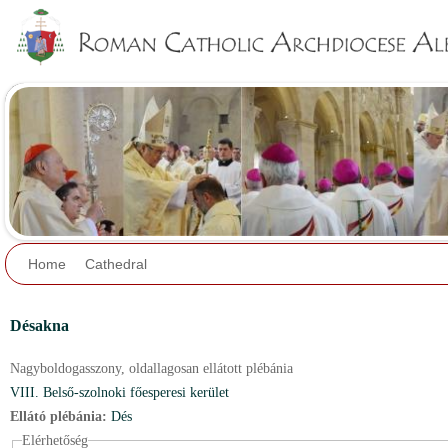
Jump to navigation
Home
Cathedral
Désakna
Nagyboldogasszony,
oldallagosan ellátott plébánia
VIII. Belső-szolnoki főesperesi kerület
Ellátó plébánia:
Dés
Elérhetőség