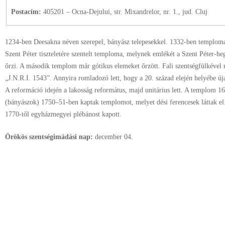
Postacím:
405201 – Ocna-Dejului, str. Mixandrelor, nr. 1., jud. Cluj
1234-ben Deesakna néven szerepel, bányász telepesekkel. 1332-ben temploma v
Szent Péter tiszteletére szentelt temploma, melynek emlékét a Szent Péter-h
őrzi. A második templom már gótikus elemeket őrzött. Fali szentségfülkével r
„J.N.R.I. 1543”. Annyira romladozó lett, hogy a 20. század elején helyébe úja
A reformáció idején a lakosság református, majd unitárius lett. A templom 1
(bányászok) 1750–51-ben kaptak templomot, melyet dési ferencesek láttak el. 
1770-től egyházmegyei plébánost kapott.
Örökös szentségimádási nap:
december
04.