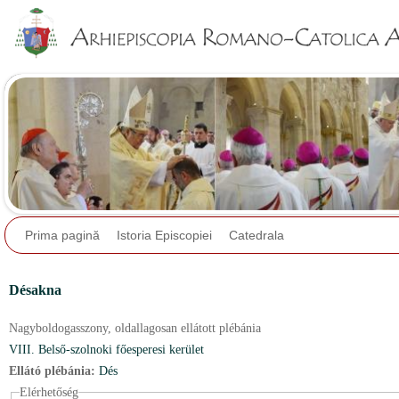
Jump to navigation
Prima pagină
Istoria Episcopiei
Catedrala
Désakna
Nagyboldogasszony,
oldallagosan ellátott plébánia
VIII. Belső-szolnoki főesperesi kerület
Ellátó plébánia:
Dés
Elérhetőség