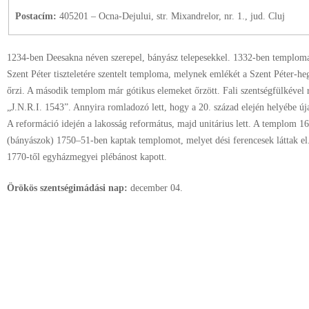
Postacím:
405201 – Ocna-Dejului, str. Mixandrelor, nr. 1., jud. Cluj
1234-ben Deesakna néven szerepel, bányász telepesekkel. 1332-ben temploma v
Szent Péter tiszteletére szentelt temploma, melynek emlékét a Szent Péter-h
őrzi. A második templom már gótikus elemeket őrzött. Fali szentségfülkével r
„J.N.R.I. 1543”. Annyira romladozó lett, hogy a 20. század elején helyébe úja
A reformáció idején a lakosság református, majd unitárius lett. A templom 1
(bányászok) 1750–51-ben kaptak templomot, melyet dési ferencesek láttak el. 
1770-től egyházmegyei plébánost kapott.
Örökös szentségimádási nap:
december
04.