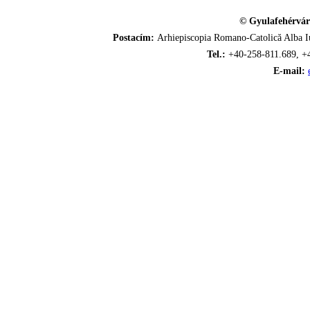
© Gyulafehérvár
Postacím:
Arhiepiscopia Romano-Catolică Alba Iu
Tel.:
+40-258-811.689, +
E-mail: