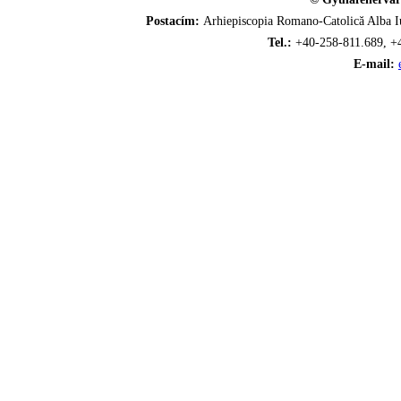
Postacím:
Arhiepiscopia Romano-Catolică Alba Iu
Tel.:
+40-258-811.689, +
E-mail: