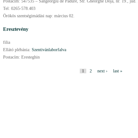
Postacím:
547535 – Sângeorgiu de Pădure, Str. Gheorghe Doja, nr. 19., jud.
Tel:
0265-578.403
Örökös szentségimádási nap:
március
02.
Eresztevény
filia
Ellátó plébánia:
Szentivánlaborfalva
Postacím:
Eresteghin
P
1
2
next ›
last »
a
g
e
s