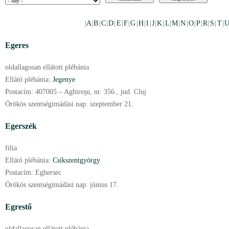
|
A
|
B
|
C
|
D
|
E
|
F
|
G
|
H
|
I
|
J
|
K
|
L
|
M
|
N
|
O
|
P
|
R
|
S
|
T
|
U
Egeres
oldallagosan ellátott plébánia
Ellátó plébánia:
Jegenye
Postacím:
407005 – Aghireșu, nr. 356., jud. Cluj
Örökös szentségimádási nap:
szeptember
21.
Egerszék
filia
Ellátó plébánia:
Csíkszentgyörgy
Postacím:
Eghersec
Örökös szentségimádási nap:
június
17.
Egrestő
oldallagosan ellátott plébánia