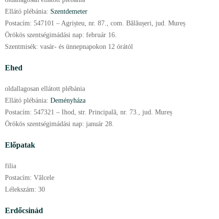
Ellátó plébánia:
Szentdemeter
Postacím:
547101 – Agrișteu, nr. 87., com. Bălăușeri, jud. Mureș
Örökös szentségimádási nap:
február
16.
Szentmisék:
vasár- és ünnepnapokon 12 órától
Ehed
oldallagosan ellátott plébánia
Ellátó plébánia:
Deményháza
Postacím:
547321 – Ihod, str. Principală, nr. 73., jud. Mureș
Örökös szentségimádási nap:
január
28.
Előpatak
filia
Postacím:
Vâlcele
Lélekszám:
30
Erdőcsinád