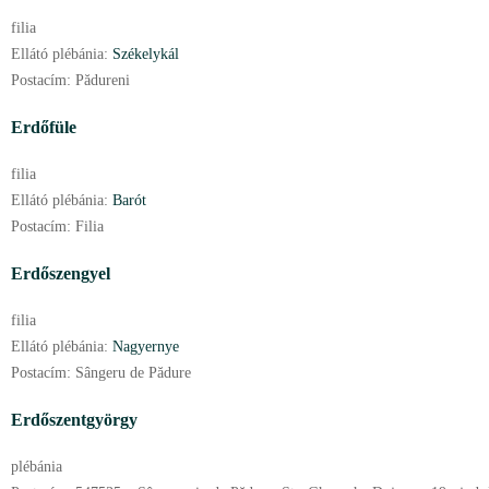
filia
Ellátó plébánia:
Székelykál
Postacím:
Pădureni
Erdőfüle
filia
Ellátó plébánia:
Barót
Postacím:
Filia
Erdőszengyel
filia
Ellátó plébánia:
Nagyernye
Postacím:
Sângeru de Pădure
Erdőszentgyörgy
plébánia