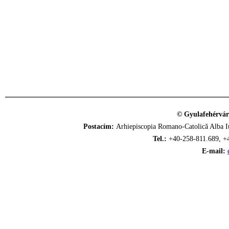
© Gyulafehérvár
Postacím:
Arhiepiscopia Romano-Catolică Alba Iu
Tel.:
+40-258-811.689, +
E-mail: