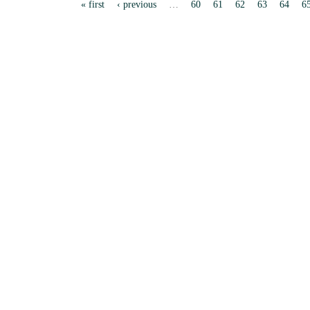
P
« first
‹ previous
…
60
61
62
63
64
6
a
g
e
s