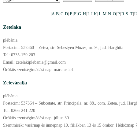
|
A
|
B
|
C
|
D
|
E
|
F
|
G
|
H
|
I
|
J
|
K
|
L
|
M
|
N
|
O
|
P
|
R
|
S
|
T
|
U
Zetelaka
plébánia
Postacím:
537360 – Zetea, str. Sebestyén Mózes, nr. 9., jud. Harghita
Tel:
0735-159.203
Email:
zetelakiplebania@gmail.com
Örökös szentségimádási nap:
március
23.
Zeteváralja
plébánia
Postacím:
537364 – Subcetate, str. Principală, nr. 88., com. Zetea, jud. Harg
Tel:
0266-241.220
Örökös szentségimádási nap:
július
30.
Szentmisék:
vasárnap és ünnepnap 10, filiákban 13 és 15 órakor. Hétköznap 