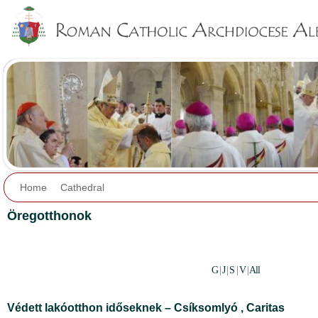
Jump to navigation
Home
Cathedral
Öregotthonok
G
|
J
|
S
|
V
|
All
Védett lakóotthon időseknek – Csíksomlyó ,
Caritas