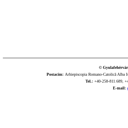
© Gyulafehérvár
Postacím:
Arhiepiscopia Romano-Catolică Alba Iu
Tel.:
+40-258-811.689, +
E-mail: