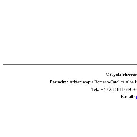
© Gyulafehérvár
Postacím:
Arhiepiscopia Romano-Catolică Alba Iu
Tel.:
+40-258-811.689, +
E-mail: