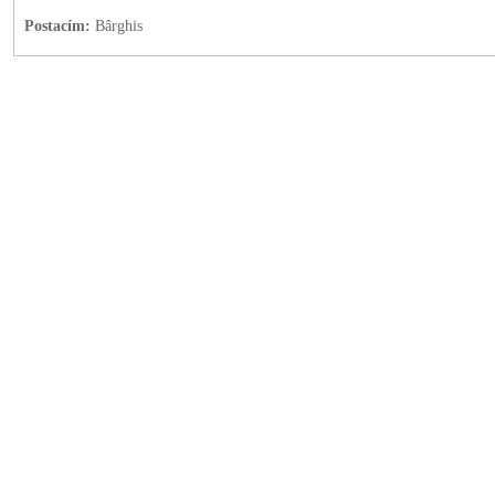
Postacím:
Bârghis