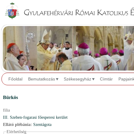
Jump to navigation
Főoldal
Bemutatkozás
Székesegyház
Címtár
Papjain
Bürkös
filia
III. Szeben-fogarasi főesperesi kerület
Ellátó plébánia:
Szentágota
Elérhetőség