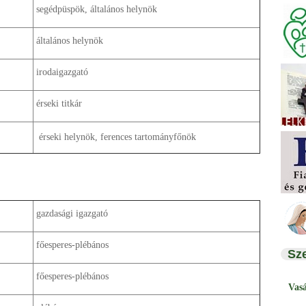
segédpüspök, általános helynök
általános helynök
irodaigazgató
érseki titkár
érseki helynök, ferences tartományfőnök
gazdasági igazgató
főesperes-plébános
Sz
főesperes-plébános
Vas