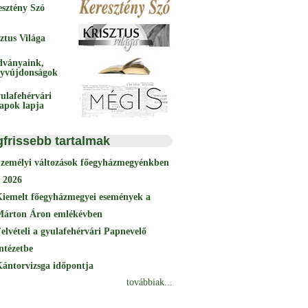
esztény Szó
ztus Világa
dványaink,
yvújdonságok
ulafehérvári
papok lapja
gfrissebb tartalmak
Személyi változások főegyházmegyénkben
 2026
Kiemelt főegyházmegyei események a
Márton Áron emlékévben
elvételi a gyulafehérvári Papnevelő
ntézetbe
ántorvizsga időpontja
továbbiak...