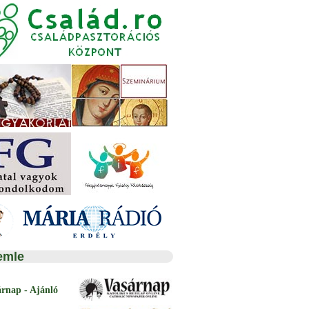
emle
árnap - Ajánló