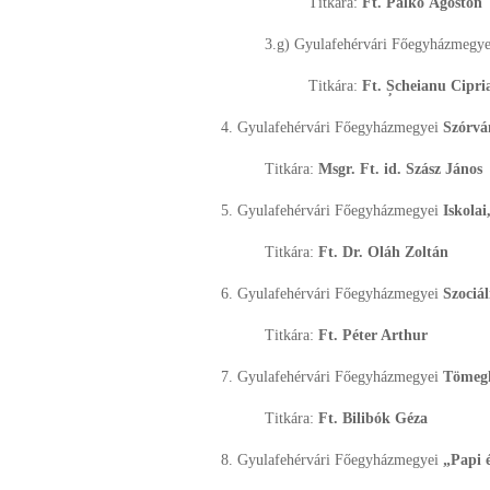
Titkára:
Ft. Palkó Ágoston
3.g) Gyulafehérvári Főegyházmegy
Titkára:
Ft. Șcheianu Cipria
4. Gyulafehérvári Főegyházmegyei
Szórvá
Titkára:
Msgr. Ft. id. Szász János
5. Gyulafehérvári Főegyházmegyei
Iskolai
Titkára:
Ft. Dr. Oláh Zoltán
6. Gyulafehérvári Főegyházmegyei
Szociál
Titkára:
Ft. Péter Arthur
7. Gyulafehérvári Főegyházmegyei
Tömegk
Titkára:
Ft. Bilibók Géza
8. Gyulafehérvári Főegyházmegyei
„Papi é