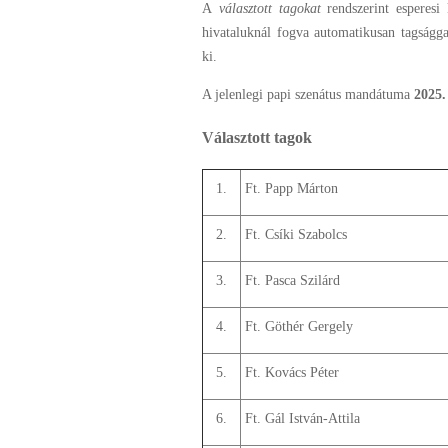
A
választott
tagokat
rendszerint esperesi
hivataluknál fogva automatikusan tagságg
ki.
A jelenlegi papi szenátus mandátuma
2025.
Választott tagok
1.
Ft. Papp Márton
2.
Ft. Csíki Szabolcs
3.
Ft. Pasca Szilárd
4.
Ft. Göthér Gergely
5.
Ft. Kovács Péter
6.
Ft. Gál István-Attila