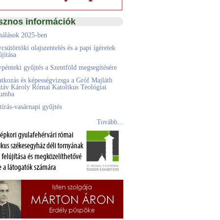
sznos információk
álások 2025-ben
csütörtöki olajszentelés és a papi ígéretek
jítása
pénteki gyűjtés a Szentföld megsegítésére
atkozás és képességvizsga a Gróf Majláth
táv Károly Római Katolikus Teológiai
eumba
tírás-vasárnapi gyűjtés
Tovább...