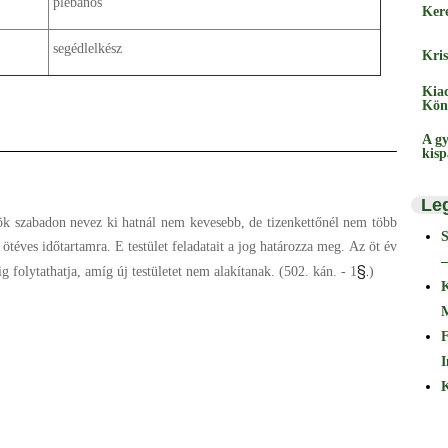
plébános
Ker
segédlelkész
Kris
Kia
Kön
A gy
kis
Le
ök szabadon nevez ki hatnál nem kevesebb, de tizenkettőnél nem több
l ötéves időtartamra. E testület feladatait a jog határozza meg. Az öt év
–
§.
g folytathatja, amíg új testületet nem alakítanak. (502. kán. - 1
)
F
I
K