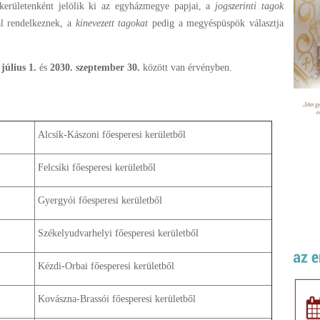
 kerületenként jelölik ki az egyházmegye papjai, a
jogszerinti tagok
al rendelkeznek, a
kinevezett tagokat
pedig a megyéspüspök választja
 július 1.
és
2030. szeptember 30.
között van érvényben.
Alcsík-Kászoni főesperesi kerületből
Felcsíki főesperesi kerületből
Gyergyói főesperesi kerületből
Székelyudvarhelyi főesperesi kerületből
Kézdi-Orbai főesperesi kerületből
Kovászna-Brassói főesperesi kerületből