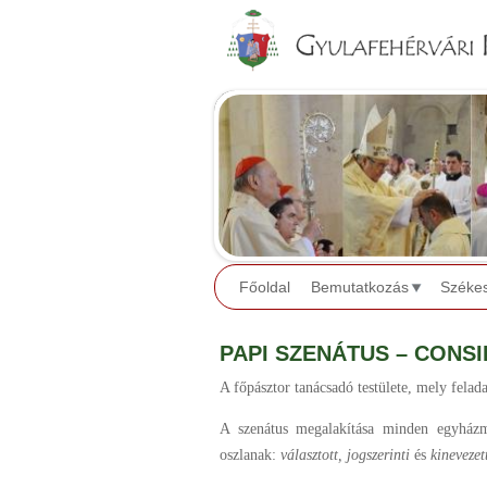
Főoldal
Bemutatkozás
Széke
PAPI SZENÁTUS – CONS
A főpásztor tanácsadó testülete, mely fela
A szenátus megalakítása minden egyházme
oszlanak:
választott, jogszerinti
és
kinevezet