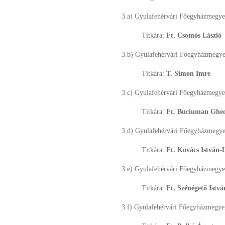
3.a) Gyulafehérvári Főegyházmegy
Titkára:
Ft. Csomós László
3.b) Gyulafehérvári Főegyházmegy
Titkára:
T. Simon Imre
3.c) Gyulafehérvári Főegyházmegy
Titkára:
Ft. Buciuman Gheo
3.d) Gyulafehérvári Főegyházmegy
Titkára:
Ft. Kovács István-
3.e) Gyulafehérvári Főegyházmegy
Titkára:
Ft. Szénégető Istv
3.f) Gyulafehérvári Főegyházmegy