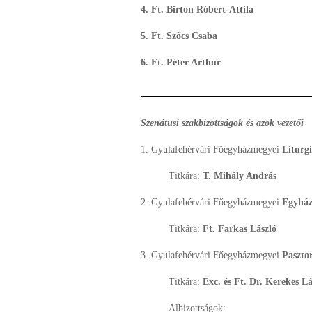
4. Ft. Birton Róbert-Attila
5. Ft. Szőcs Csaba
6. Ft. Péter Arthur
Szenátusi szakbizottságok és azok vezetői
1. Gyulafehérvári Főegyházmegyei
Liturg
Titkára:
T. Mihály András
2. Gyulafehérvári Főegyházmegyei
Egyház
Titkára:
Ft. Farkas László
3. Gyulafehérvári Főegyházmegyei
Pasztor
Titkára:
Exc. és Ft. Dr. Kerekes Lá
Albizottságok: