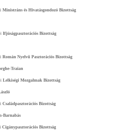
ei
Ministráns és Hivatásgondozó Bizottság
ei
Ifjúságpasztorációs Bizottság
ei
Román Nyelvű Pasztorációs Bizottság
rghe-Traian
ei
Lelkiségi Mozgalmak Bizottság
László
ei
Családpasztorációs Bizottság
án-Barnabás
ei
Cigánypasztorációs Bizottság