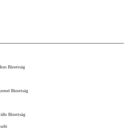
ikus Bizottság
zenei Bizottság
ális Bizottság
szló