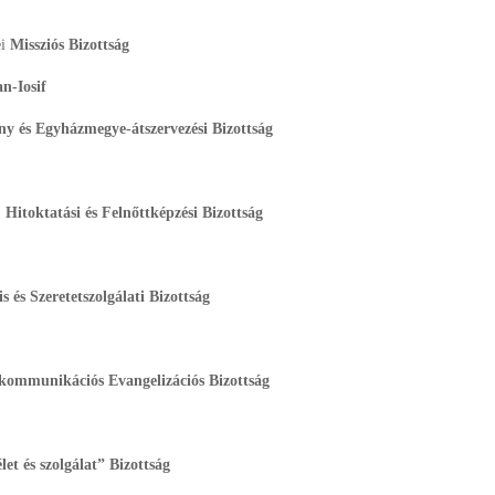
ei
Missziós Bizottság
n-Iosif
ny és Egyházmegye-átszervezési Bizottság
, Hitoktatási és Felnőttképzési Bizottság
is és Szeretetszolgálati Bizottság
ommunikációs Evangelizációs Bizottság
let és szolgálat” Bizottság