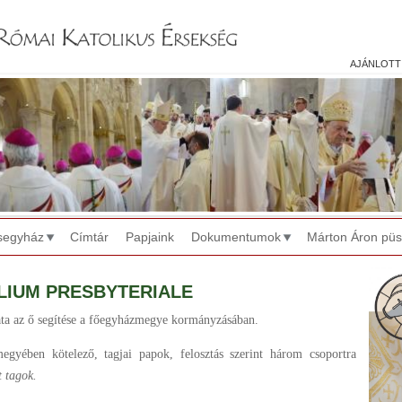
Jump to navigation
ajánlott
segyház
Címtár
Papjaink
Dokumentumok
Márton Áron pü
ILIUM PRESBYTERIALE
data az ő segítése a főegyházmegye kormányzásában.
gyében kötelező, tagjai papok, felosztás szerint három csoportra
t tagok.