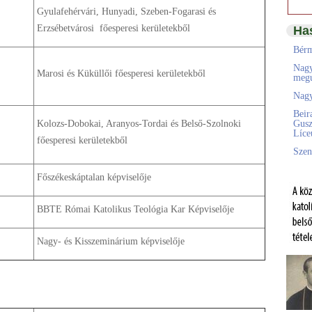
Gyulafehérvári, Hunyadi, Szeben-Fogarasi és
Erzsébetvárosi főesperesi kerületekből
Ha
Bérm
Nagy
Marosi és Küküllői főesperesi kerületekből
megú
Nagy
Beir
Kolozs-Dobokai, Aranyos-Tordai és Belső-Szolnoki
Gusz
Líc
főesperesi kerületekből
Szen
Főszékeskáptalan képviselője
BBTE Római Katolikus Teológia Kar Képviselője
Nagy- és Kisszeminárium képviselője