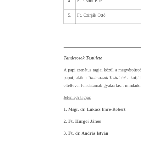
4.
Ft. Csont Ede
5.
Ft. Czirják Ottó
Tanácsosok Testülete
A papi szenátus tagjai közül a megyéspüsp
papot, akik a
Tanácsosok Testületét
alkotjá
elteltével feladatainak gyakorlását mindaddi
Jelenlegi tagjai:
1. Msgr. dr. Lukács Imre-Róbert
2. Ft. Hurgoi János
3. Ft. dr. András István