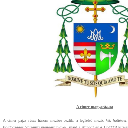
A címer magyarázata
A címer pajzs része három mezőre oszlik: a legfelső mező,
kék háttérrel
,
Boldogságos Szűzanya monogramjával
, majd a
Nappal és a Holddal
kifeje