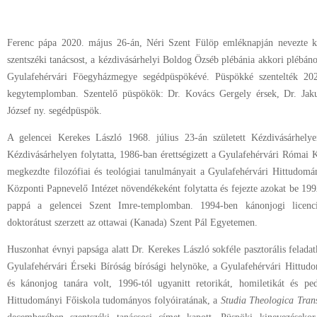
Ferenc pápa 2020. május 26-án, Néri Szent Fülöp emléknapján nevezte ki
szentszéki tanácsost, a kézdivásárhelyi Boldog Özséb plébánia akkori plébán
Gyulafehérvári Föegyházmegye segédpüspökévé. Püspökké szentelték 202
kegytemplomban. Szentelő püspökök: Dr. Kovács Gergely érsek, Dr. Jak
József ny. segédpüspök.
A gelencei Kerekes László 1968. július 23-án született Kézdivásárhely
Kézdivásárhelyen folytatta, 1986-ban érettségizett a Gyulafehérvári Római 
megkezdte filozófiai és teológiai tanulmányait a Gyulafehérvári Hittudomá
Központi Papnevelő Intézet növendékeként folytatta és fejezte azokat be 19
pappá a gelencei Szent Imre-templomban. 1994-ben kánonjogi licenci
doktorátust szerzett az ottawai (Kanada) Szent Pál Egyetemen.
Huszonhat évnyi papsága alatt Dr. Kerekes László sokféle pasztorális felada
Gyulafehérvári Érseki Bíróság bírósági helynöke, a Gyulafehérvári Hittud
és kánonjog tanára volt, 1996-tól ugyanitt retorikát, homiletikát és ped
Hittudományi Főiskola tudományos folyóiratának, a
Studia Theologica Trans