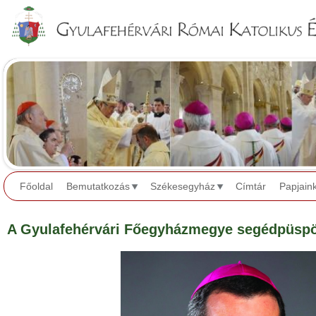
Jump to navigation
Főoldal
Bemutatkozás
Székesegyház
Címtár
Papjain
A Gyulafehérvári Főegyházmegye segédpüsp