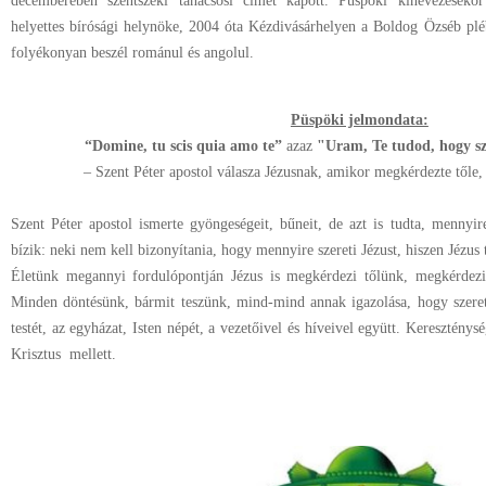
decemberében szentszéki tanácsosi címet kapott. Püspöki kinevezéseko
helyettes bírósági helynöke, 2004 óta Kézdivásárhelyen a Boldog Özséb pl
folyékonyan beszél románul és angolul.
Püspöki jelmondata:
“Domine, tu scis quia amo te”
azaz
"Uram, Te tudod, hogy sz
– Szent Péter apostol válasza Jézusnak, amikor megkérdezte tőle
Szent Péter apostol ismerte gyöngeségeit, bűneit, de azt is tudta, mennyir
bízik: neki nem kell bizonyítania, hogy mennyire szereti Jézust, hiszen Jézus t
Életünk megannyi for
dulópontján Jézus is megkérdezi tőlünk, megkérdez
Minden döntésünk, bármit teszünk, mind-mind annak igazolása, hogy szeretj
testét, az egyházat, Isten népét, a vezetőivel és híveivel együtt. Keresztény
Krisztus
mellett.