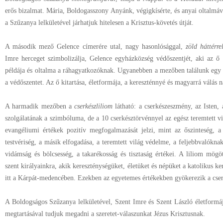
erős bizalmat. Mária, Boldogasszony Anyánk, végigkísérte, és anyai oltalmá
a Szűzanya lelkületével járhatjuk hitelesen a Krisztus-követés útját.
A második mező Gelence címerére utal, nagy hasonlósággal,
zöld háttérre
Imre herceget szimbolizálja, Gelence egyházközség védőszentjét, aki az ő 
példája és oltalma a ráhagyatkozóknak. Ugyanebben a mezőben találunk eg
a védőszentet. Az ő kitartása, életformája, a kereszténnyé és magyarrá válás
A harmadik mezőben a
cserkészliliom
látható: a cserkészeszmény, az Isten, 
szolgálatának a szimbóluma, de a 10 cserkésztörvénnyel az egész teremtett v
evangéliumi értékek pozitív megfogalmazását jelzi, mint az őszinteség, a 
testvériség, a másik elfogadása, a teremtett világ védelme, a feljebbvalóknak
vidámság és bölcsesség, a takarékosság és tisztaság értékei. A liliom mögö
szent királyainkra, akik kereszténységüket, életüket és népüket a katolikus ke
itt a Kárpát-medencében. Ezekben az egyetemes értékekben gyökerezik a cserk
A Boldogságos Szűzanya lelkületével, Szent Imre és Szent László életformáj
megtartásával tudjuk megadni a szeretet-válaszunkat Jézus Krisztusnak.