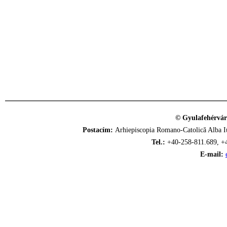
© Gyulafehérvár
Postacím:
Arhiepiscopia Romano-Catolică Alba Iu
Tel.:
+40-258-811.689, +
E-mail: