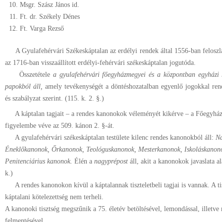
Msgr. Szász János id.
Ft. dr. Székely Dénes
Ft. Varga Rezső
A Gyulafehérvári Székeskáptalan az erdélyi rendek által 1556-ban feloszlat
az 1716-ban visszaállított erdélyi-fehérvári székeskáptalan jogutóda.
Összetétele
a gyulafehérvári főegyházmegyei és a központban egyházi hi
papokból áll,
amely tevékenységét a döntéshozatalban egyenlő jogokkal ren
és szabályzat szerint. (115. k. 2. §.)
A káptalan tagjait – a rendes kanonokok véleményét kikérve – a Főegyház
figyelembe véve az 509. kánon 2. §-át.
A gyulafehérvári székeskáptalan testülete kilenc rendes kanonokból áll:
Na
Éneklőkanonok, Őrkanonok, Teológuskanonok, Mester­kanonok, Iskoláskanono
Penitenciárius kanonok.
Élén a
nagyprépost
áll, akit a kanonokok javaslata a
k.)
A rendes kanonokon kívül a káptalannak tiszteletbeli tagjai is vannak. A t
káptalani kötelezettség nem terheli.
A kanonoki tisztség megszűnik a 75. életév betöltésével, lemondással, illetve
felmentésével.