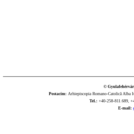
© Gyulafehérvár
Postacím:
Arhiepiscopia Romano-Catolică Alba Iu
Tel.:
+40-258-811.689, +
E-mail: