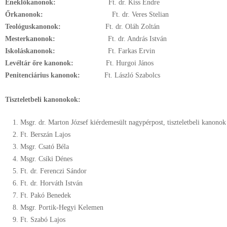
Éneklőkanonok:
Ft. dr. Kiss Endre
Őrkanonok:
Ft. dr. Veres Stelian
Teológuskanonok:
Ft. dr. Oláh Zoltán
Mesterkanonok:
Ft. dr. András István
Iskoláskanonok:
Ft. Farkas Ervin
Levéltár őre kanonok:
Ft. Hurgoi János
Penitenciárius kanonok:
Ft. László Szabolcs
Tiszteletbeli kanonokok:
Msgr. dr. Marton József kiérdemesült nagypérpost, tiszteletbeli kanonok
Ft. Berszán Lajos
Msgr. Csató Béla
Msgr. Csíki Dénes
Ft. dr. Ferenczi Sándor
Ft. dr. Horváth István
Ft. Pakó Benedek
Msgr. Portik-Hegyi Kelemen
Ft. Szabó Lajos