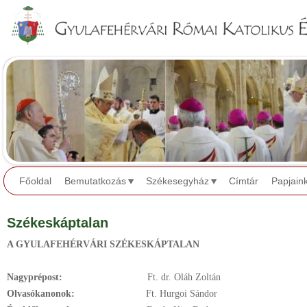
Jump to navigation
Főoldal
Bemutatkozás
Székesegyház
Címtár
Papjain
Székeskáptalan
A GYULAFEHÉRVÁRI SZÉKESKÁPTALAN
Nagyprépost:
Ft. dr. Oláh Zoltán
Olvasókanonok:
Ft. Hurgoi Sándor