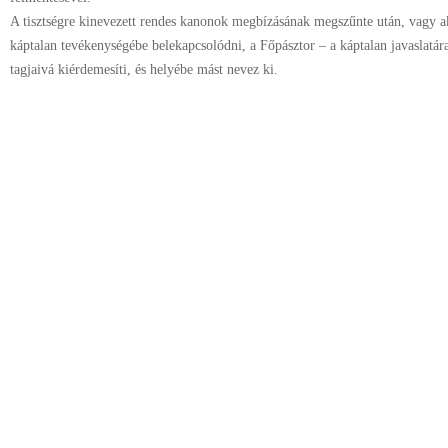
A tisztségre kinevezett rendes kanonok megbízásának megszűnte után, vagy a
káptalan tevékenységébe belekapcsolódni, a Főpásztor – a káptalan javaslatára 
tagjaivá kiérdemesíti, és helyébe mást nevez ki.