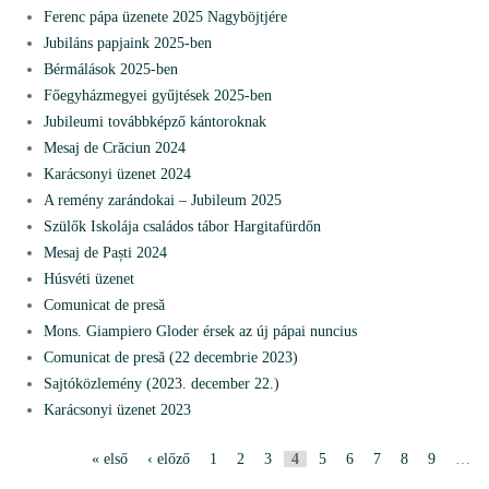
Ferenc pápa üzenete 2025 Nagyböjtjére
Jubiláns papjaink 2025-ben
Bérmálások 2025-ben
Főegyházmegyei gyűjtések 2025-ben
Jubileumi továbbképző kántoroknak
Mesaj de Crăciun 2024
Karácsonyi üzenet 2024
A remény zarándokai – Jubileum 2025
Szülők Iskolája családos tábor Hargitafürdőn
Mesaj de Paști 2024
Húsvéti üzenet
Comunicat de presă
Mons. Giampiero Gloder érsek az új pápai nuncius
Comunicat de presă (22 decembrie 2023)
Sajtóközlemény (2023. december 22.)
Karácsonyi üzenet 2023
« első
‹ előző
1
2
3
4
5
6
7
8
9
…
P