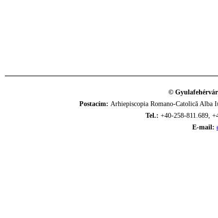
© Gyulafehérvár
Postacím:
Arhiepiscopia Romano-Catolică Alba Iu
Tel.:
+40-258-811.689, +
E-mail: