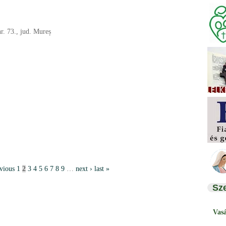
nr. 73., jud. Mureș
evious
1
2
3
4
5
6
7
8
9
…
next ›
last »
Sz
Vas