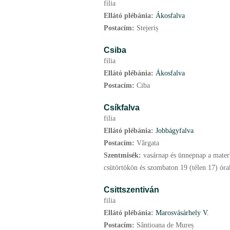
filia
Ellátó plébánia:
Ákosfalva
Postacím:
Stejeriș
Csiba
filia
Ellátó plébánia:
Ákosfalva
Postacím:
Ciba
Csíkfalva
filia
Ellátó plébánia:
Jobbágyfalva
Postacím:
Vărgata
Szentmisék:
vasárnap és ünnepnap a materb
csütörtökön és szombaton 19 (télen 17) óra
Csittszentiván
filia
Ellátó plébánia:
Marosvásárhely V.
Postacím:
Sântioana de Mureș