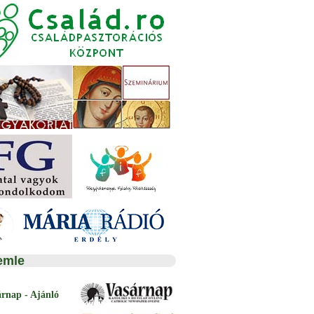
emle
árnap - Ajánló