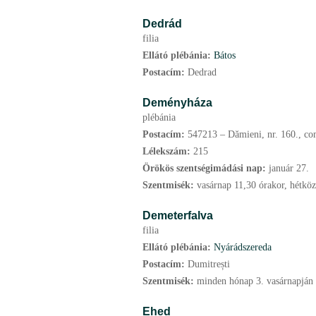
Dedrád
filia
Ellátó plébánia:
Bátos
Postacím:
Dedrad
Deményháza
plébánia
Postacím:
547213 – Dămieni, nr. 160., co
Lélekszám:
215
Örökös szentségimádási nap:
január
27.
Szentmisék:
vasárnap 11,30 órakor, hétkö
Demeterfalva
filia
Ellátó plébánia:
Nyárádszereda
Postacím:
Dumitrești
Szentmisék:
minden hónap 3. vasárnapján
Ehed