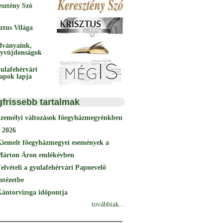
esztény Szó
ztus Világa
dványaink,
yvújdonságok
ulafehérvári
papok lapja
gfrissebb tartalmak
Személyi változások főegyházmegyénkben
 2026
Kiemelt főegyházmegyei események a
Márton Áron emlékévben
elvételi a gyulafehérvári Papnevelő
ntézetbe
ántorvizsga időpontja
továbbiak...