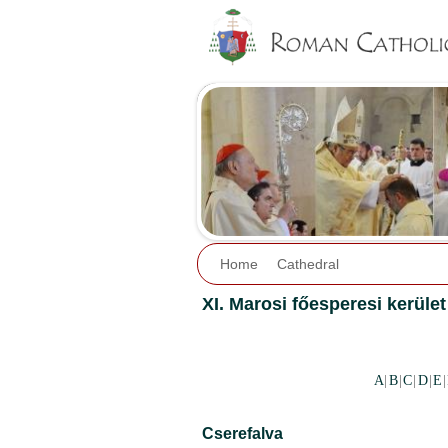
Home
Cathedral
XI. Marosi főesperesi kerület
A
|
B
|
C
|
D
|
E
|
Cserefalva