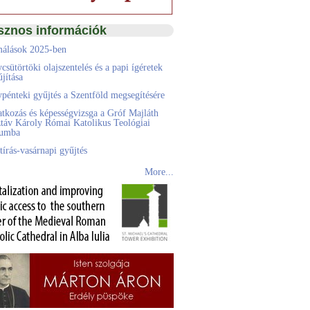
sznos információk
álások 2025-ben
csütörtöki olajszentelés és a papi ígéretek
jítása
pénteki gyűjtés a Szentföld megsegítésére
atkozás és képességvizsga a Gróf Majláth
táv Károly Római Katolikus Teológiai
eumba
tírás-vasárnapi gyűjtés
More...