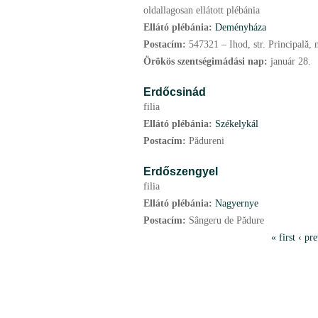
oldallagosan ellátott plébánia
Ellátó plébánia:
Deményháza
Postacím:
547321 – Ihod, str. Principală, 
Örökös szentségimádási nap:
január
28.
Erdőcsinád
filia
Ellátó plébánia:
Székelykál
Postacím:
Pădureni
Erdőszengyel
filia
Ellátó plébánia:
Nagyernye
Postacím:
Sângeru de Pădure
P
« first
‹ pr
a
g
e
s