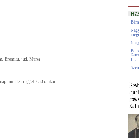
Ha
Bérm
Nagy
megú
Nagy
Beir
Gusz
m. Eremitu, jud. Mureş
Líc
Szen
znap: minden reggel 7,30 órakor