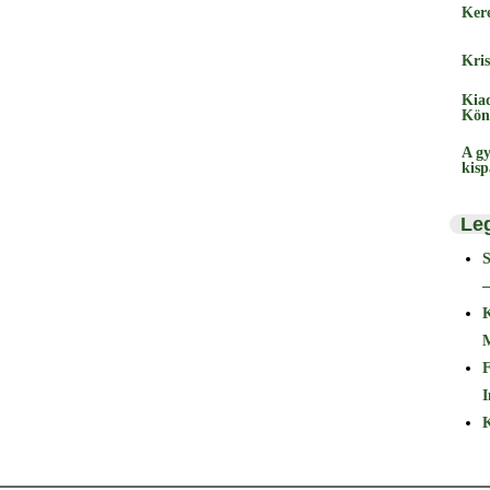
Ker
Kris
Kia
Kön
A gy
kis
Le
–
F
I
K