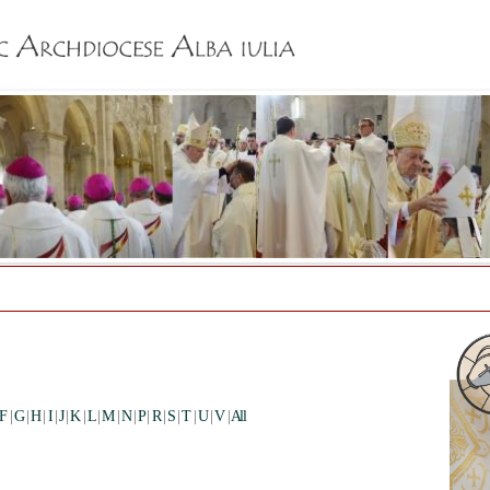
Jump to navigation
F
|
G
|
H
|
I
|
J
|
K
|
L
|
M
|
N
|
P
|
R
|
S
|
T
|
U
|
V
|
All