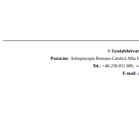
© Gyulafehérvár
Postacím:
Arhiepiscopia Romano-Catolică Alba Iu
Tel.:
+40-258-811.689, +
E-mail: