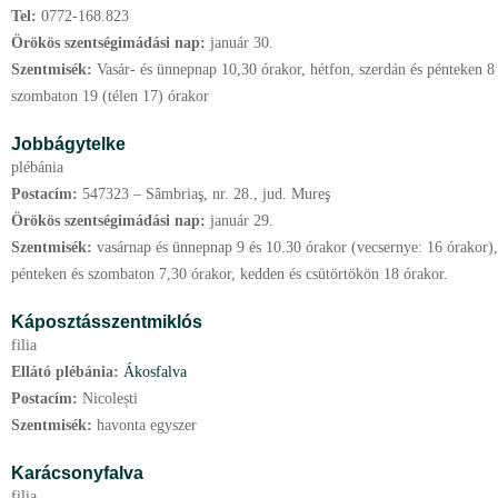
Tel:
0772-168.823
Örökös szentségimádási nap:
január
30.
Szentmisék:
Vasár- és ünnepnap 10,30 órakor, hétfon, szerdán és pénteken 8
szombaton 19 (télen 17) órakor
Jobbágytelke
plébánia
Postacím:
547323 – Sâmbriaş, nr. 28., jud. Mureş
Örökös szentségimádási nap:
január
29.
Szentmisék:
vasárnap és ünnepnap 9 és 10.30 órakor (vecsernye: 16 órakor),
pénteken és szombaton 7,30 órakor, kedden és csütörtökön 18 órakor.
Káposztásszentmiklós
filia
Ellátó plébánia:
Ákosfalva
Postacím:
Nicolești
Szentmisék:
havonta egyszer
Karácsonyfalva
filia