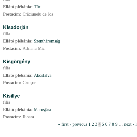
Ellátó plébánia:
Tür
Postacím:
Crăciunelu de Jos
Kisadorján
filia
Ellátó plébánia:
Szentháromság
Postacím:
Adrianu Mic
Kisgörgény
filia
Ellátó plébánia:
Ákosfalva
Postacím:
Gruișor
Kisillye
filia
Ellátó plébánia:
Marosjára
Postacím:
Ilioara
P
« first
‹ previous
1
2
3
4
5
6
7
8
9
…
next ›
l
a
g