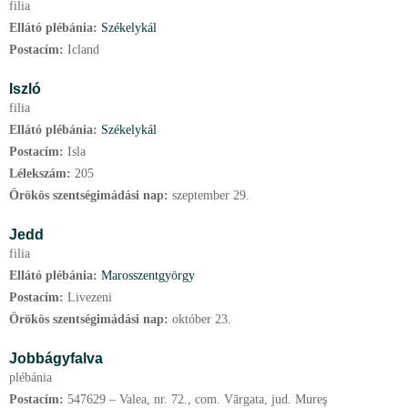
filia
Ellátó plébánia:
Székelykál
Postacím:
Icland
Iszló
filia
Ellátó plébánia:
Székelykál
Postacím:
Isla
Lélekszám:
205
Örökös szentségimádási nap:
szeptember
29.
Jedd
filia
Ellátó plébánia:
Marosszentgyörgy
Postacím:
Livezeni
Örökös szentségimádási nap:
október
23.
Jobbágyfalva
plébánia
Postacím:
547629 – Valea, nr. 72., com. Vărgata, jud. Mureş