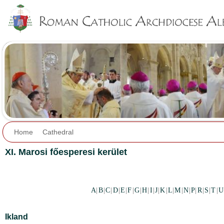
Jump to navigation
Home
Cathedral
XI. Marosi főesperesi kerület
A
|
B
|
C
|
D
|
E
|
F
|
G
|
H
|
I
|
J
|
K
|
L
|
M
|
N
|
P
|
R
|
S
|
T
|
U
Ikland