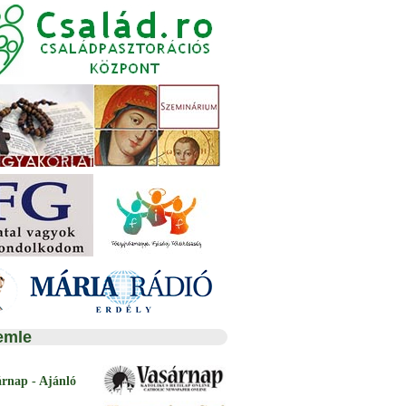
emle
árnap - Ajánló