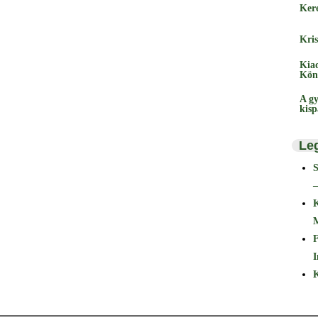
Ker
Kris
Kia
Kön
A gy
kis
Le
–
F
I
K