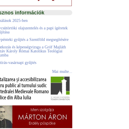
sznos információk
álások 2025-ben
csütörtöki olajszentelés és a papi ígéretek
jítása
pénteki gyűjtés a Szentföld megsegítésére
atkozás és képességvizsga a Gróf Majláth
táv Károly Római Katolikus Teológiai
eumba
tírás-vasárnapi gyűjtés
Mai multe...