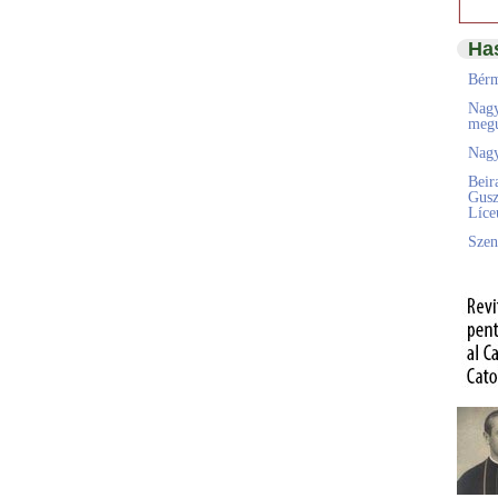
Ha
Bérm
Nagy
megú
Nagy
Beir
Gusz
Líc
Szen