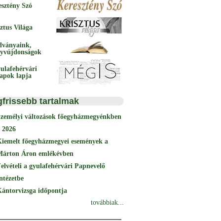
esztény Szó
ztus Világa
dványaink,
yvújdonságok
ulafehérvári
papok lapja
gfrissebb tartalmak
Személyi változások főegyházmegyénkben
 2026
Kiemelt főegyházmegyei események a
Márton Áron emlékévben
elvételi a gyulafehérvári Papnevelő
ntézetbe
ántorvizsga időpontja
továbbiak...