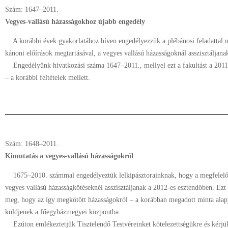
Szám: 1647–2011.
Vegyes-vallású házasságokhoz újabb engedély
A korábbi évek gyakorlatához híven engedélyezzük a plébánosi feladattal m
kánoni előírások megtartásával, a vegyes vallású házasságoknál asszisztáljana
Engedélyünk hivatkozási száma 1647–2011., mellyel ezt a fakultást a 2011
– a korábbi feltételek mellett.
Szám: 1648–2011.
Kimutatás a vegyes-vallású házasságokról
1675–2010. számmal engedélyeztük lelkipásztorainknak, hogy a megfelelő 
vegyes vallású házasságkötéseknél asszisztáljanak a 2012-es esztendőben. Ezt a 
meg, hogy az így megkötött házasságokról – a korábban megadott minta alapjá
küldjenek a főegyházmegyei központba.
Ezúton emlékeztetjük Tisztelendő Testvéreinket kötelezettségükre és kérjü