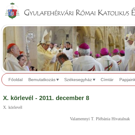
Jump to navigation
Főoldal
Bemutatkozás
Székesegyház
Címtár
Papjain
X. körlevél - 2011. december 8
X. körlevél
Valamennyi T. Plébánia Hivatalnak