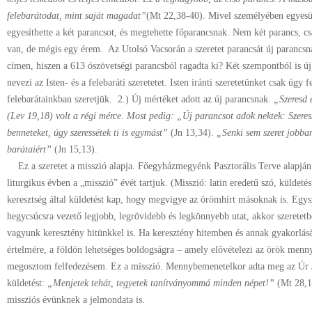
felebarátodat, mint saját magadat”
(Mt 22,38-40). Mivel személyében egyesült
egyesíthette a két parancsot, és megtehette főparancsnak. Nem két parancs, c
van, de mégis egy érem. Az Utolsó Vacsorán a szeretet parancsát új parancsn
címen, hiszen a 613 ószövetségi parancsból ragadta ki? Két szempontból is ú
nevezi az Isten- és a felebaráti szeretetet. Isten iránti szeretetünket csak úgy f
felebarátainkban szeretjük. 2.) Új mértéket adott az új parancsnak.
„Szeresd 
(Lev 19,18) volt a régi mérce. Most pedig: „Új parancsot adok nektek: Szeres
benneteket, úgy szeressétek ti is egymást”
(Jn 13,34).
„Senki sem szeret jobban
barátaiért”
(Jn 15,13).
Ez a szeretet a misszió alapja. Főegyházmegyénk Pasztorális Terve alapján 
liturgikus évben a „misszió” évét tartjuk. (Misszió: latin eredetű szó, küldeté
keresztség által küldetést kap, hogy megvigye az örömhírt másoknak is. Egys
hegycsúcsra vezető legjobb, legrövidebb és legkönnyebb utat, akkor szeretet
vagyunk keresztény hitünkkel is. Ha keresztény hitemben és annak gyakorlásá
értelmére, a földön lehetséges boldogságra – amely elővételezi az örök menny
megosztom felfedezésem. Ez a misszió. Mennybemenetelkor adta meg az Úr J
küldetést:
„Menjetek tehát, tegyetek tanítványommá minden népet!”
(Mt 28,1
missziós évünknek a jelmondata is.