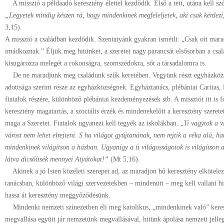
A misszió a példaadó keresztény élettel kezdődik. Első a tett, utána kell szób
„Legyetek mindig készen rá, hogy mindenkinek megfeleljetek, aki csak kérdez
3,15).
A misszió a családban kezdődik. Szentatyánk gyakran ismétli: „Csak ott marad
imádkoznak.” Éljük meg hitünket, a szeretet nagy parancsát elsősorban a csal
kisugározza melegét a rokonságra, szomszédokra, sőt a társadalomra is.
De ne maradjunk meg családunk szűk keretében. Vegyünk részt egyházköz
adottsága szerint része az egyházközségnek. Egyháztanács, plébániai Caritas, l
fiatalok részére, különböző plébániai kezdeményezések stb. A missziót itt is 
keresztény magatartás, a szociális érzék és mindenekelőtt a keresztény szeretet
maga a Szeretet. Fiatalok ugyanezt kell tegyék az iskolákban. „
Ti vagytok a v
várost nem lehet elrejteni. S ha világot gyújtanának, nem rejtik a véka alá, ha
mindenkinek világítson a házban. Ugyanígy a ti világosságotok is világítson a
látva dicsőítsék mennyei Atyátokat!”
(Mt 5,16).
Akinek a jó Isten közéleti szerepet ad, az maradjon hű keresztény elköteleze
tanácsban, különböző világi szervezetekben – mindenütt – meg kell vallani hi
hassa át keresztény meggyőződésünk.
Mindenki nemzeti színezetben éli meg katolikus, „mindenkinek való” keresz
megvallása együtt jár nemzetünk megvallásával, hitünk ápolása nemzeti jellegg