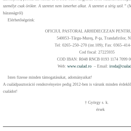
személyt csak örökre. A szeretet nem ismerhet alkut. A szeretet a sírig szól.”
(M
házasságról)
Elérhetőségeink:
OFICIUL PASTORAL ARHIDIECEZAN PENTRU
540053–Târgu-Mureş, P-ţa, Trandafirilor, N
Tel: 0265–250–270 (int.109); Fax: 0365–414
Cod fiscal: 27225935
COD IBAN: R048 RNCB 0193 1174 7099 0
Web:
www.csalad.ro
– Email:
iroda@csalad
Isten fizesse minden támogatásukat, adományaikat!
A családpasztoráció rendezvényeire pedig 2012-ben is várunk minden érdeklőd
családot!
† György s. k.
érsek