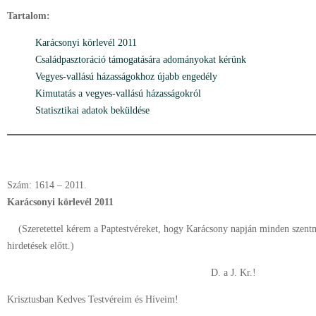
Tartalom:
Karácsonyi körlevél 2011
Családpasztoráció támogatására adományokat kérünk
Vegyes-vallású házasságokhoz újabb engedély
Kimutatás a vegyes-vallású házasságokról
Statisztikai adatok beküldése
Szám: 1614 – 2011.
Karácsonyi körlevél 2011
(Szeretettel kérem a Paptestvéreket, hogy Karácsony napján minden szentmi
hirdetések előtt.)
D. a J. Kr.!
Krisztusban Kedves Testvéreim és Híveim!