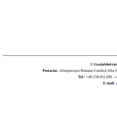
© Gyulafehérvár
Postacím:
Arhiepiscopia Romano-Catolică Alba Iu
Tel.:
+40-258-811.689, +
E-mail: