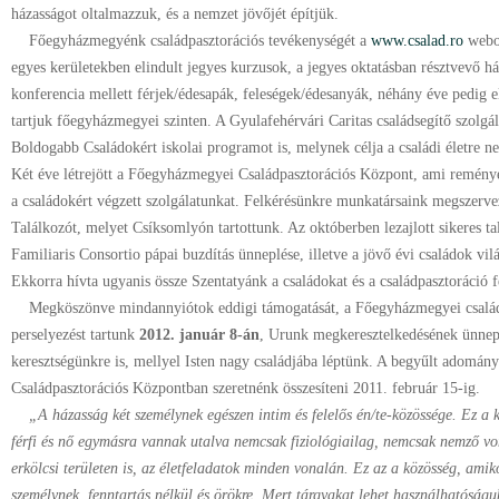
házasságot oltalmazzuk, és a nemzet jövőjét építjük.
Főegyházmegyénk családpasztorációs tevékenységét a
www.csalad.ro
webo
egyes kerületekben elindult jegyes kurzusok, a jegyes oktatásban résztvevő há
konferencia mellett férjek/édesapák, feleségek/édesanyák, néhány éve pedig el
tartjuk főegyházmegyei szinten. A Gyulafehérvári Caritas családsegítő szolgá
Boldogabb Családokért iskolai programot is, melynek célja a családi életre ne
Két éve létrejött a Főegyházmegyei Családpasztorációs Központ, ami reménye
a családokért végzett szolgálatunkat. Felkérésünkre munkatársaink megszerve
Találkozót, melyet Csíksomlyón tartottunk. Az októberben lezajlott sikeres t
Familiaris Consortio pápai buzdítás ünneplése, illetve a jövő évi családok vil
Ekkorra hívta ugyanis össze Szentatyánk a családokat és a családpasztoráció f
Megköszönve mindannyiótok eddigi támogatását, a Főegyházmegyei családp
perselyezést tartunk
2012. január 8-án
, Urunk megkeresztelkedésének ünnep
keresztségünkre is, mellyel Isten nagy családjába léptünk. A begyűlt adomá
Családpasztorációs Központban szeretnénk összesíteni 2011. február 15-ig.
„A házasság két személynek egészen intim és felelős én/te-közössége. Ez a 
férfi és nő egymásra vannak utalva nemcsak fiziológiailag, nemcsak nemző v
erkölcsi területen is, az életfeladatok minden vonalán. Ez az a közösség, ami
személynek, fenntartás nélkül és örökre. Mert tárgyakat lehet használhatóságu