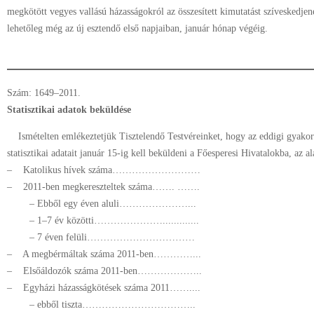
megkötött vegyes vallású házasságokról az összesített kimutatást szíveskedje
lehetőleg még az új esztendő első napjaiban, január hónap végéig.
Szám: 1649–2011.
Statisztikai adatok beküldése
Ismételten emlékeztetjük Tisztelendő Testvéreinket, hogy az eddigi gyakorl
statisztikai adatait január 15-ig kell beküldeni a Főesperesi Hivatalokba, az a
– Katolikus hívek száma………………………
– 2011-ben megkereszteltek száma……. …….
– Ebből egy éven aluli…………………...
– 1–7 év közötti………………….............
– 7 éven felüli……………………………
– A megbérmáltak száma 2011-ben…………...
– Elsőáldozók száma 2011-ben………………..
– Egyházi házasságkötések száma 2011……....
– ebből tiszta……………………………..