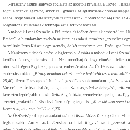
Keresztény hitünk alapvető foglalata az apostoli hitvallás, a „rövid” Hisz
fogni a tizenkét ágazatot, akkor az Egyházak Világtanácsának döntése alapján 
ahhoz, hogy valakit kereszténynek tekinthessünk:
a Szentháromság titka és a 
Megváltónk születésének főünnepe ezt a főtitkot idézi fel.
A második Isteni Személy, a Fiú térben és időben érettünk emberré lett. Hitv
Ember”. A hittudomány nyelvén az isteni és emberi természet „személyes egy
beszélünk: Jézus Krisztus egy személy, de két természete van. Ezért igaz Iste
A Karácsony titkának hatása világformáló. Amióta a második Isteni Személ
kerülhetjük meg embertársainkat. Nem mondhatjuk, hogy elintézem lelkem üg
nincs szükségem Egyházra, papokra, embertársakra. Az Úr Jézus azonosított
embertársainkkal. „
Bizony mondom nektek, amit e legkisebb testvéreim közül eg
25,40). Szent János apostol írta le a legcsodálatosabb mondatot: „
Az Isten sze
Vacsorán az Úr Jézus balján, hallgathatta Szentséges Szíve dobogását, szűz vo
kereszten legdrágább kincsét, Szűz Anyját bízta, személyében pedig – az Egyh
szeretet „szakértője”. Első levélében még fejtegeti is:
„Mert aki nem szereti tes
Istent sem, akit nem lát”(1Jn 4,20).
Az Ószövetség 613 parancsolatot számolt össze Mózes öt könyvében. Vitatt
legfontosabb... Amikor az Úr Jézushoz fordultak, ő így válaszolt:
„Szeresd Ur
teljes lelkedből és teljes elmédből. Ez a legnagyobb, az első parancs. A máso