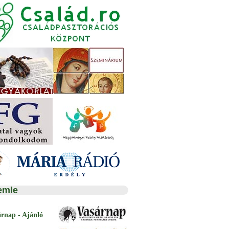
emle
árnap - Ajánló