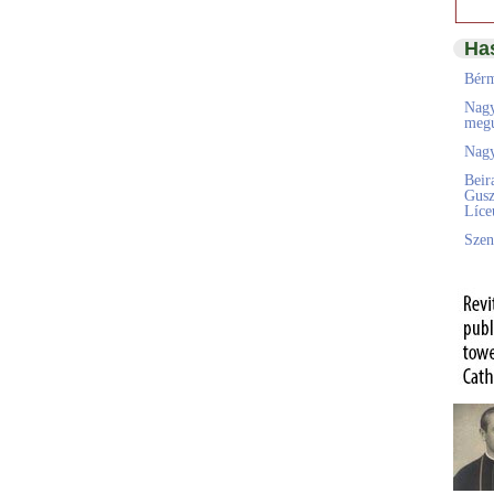
Ha
Bérm
Nagy
megú
Nagy
Beir
Gusz
Líc
Szen