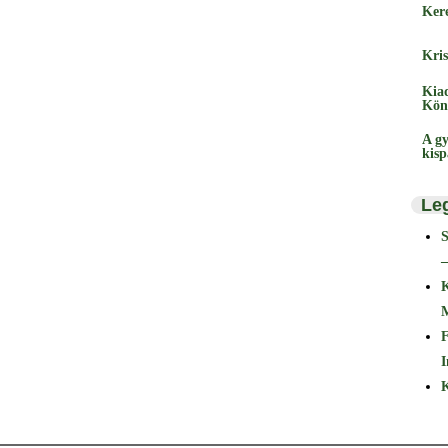
Ker
Kris
Kia
Kön
A gy
kis
Le
–
F
I
K