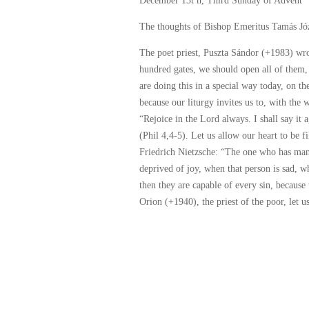
December 13t​ h​, Third Sunday of Advent
The thoughts of Bishop Emeritus Tamás Jó
The poet priest, Puszta Sándor (+1983) wro
hundred gates, we should open all of them,
are doing this in a special way today, on t
because our liturgy invites us to, with the 
“Rejoice in the Lord always. I shall say it 
(Phil 4,4-5). Let us allow our heart to be 
Friedrich Nietzsche: “The one who has man
deprived of joy, when that person is sad, w
then they are capable of every sin, because
Orion (+1940), the priest of the poor, let 