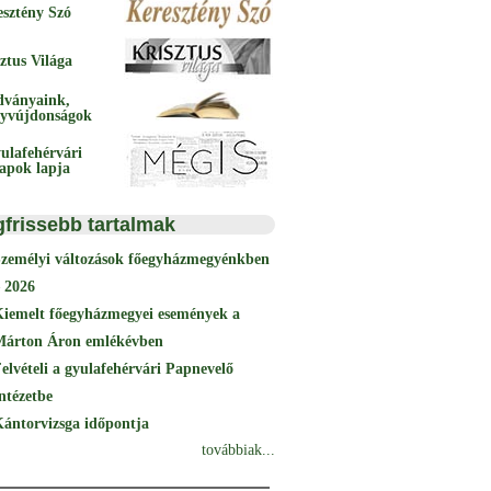
esztény Szó
ztus Világa
dványaink,
yvújdonságok
ulafehérvári
papok lapja
gfrissebb tartalmak
Személyi változások főegyházmegyénkben
 2026
Kiemelt főegyházmegyei események a
Márton Áron emlékévben
elvételi a gyulafehérvári Papnevelő
ntézetbe
ántorvizsga időpontja
továbbiak...