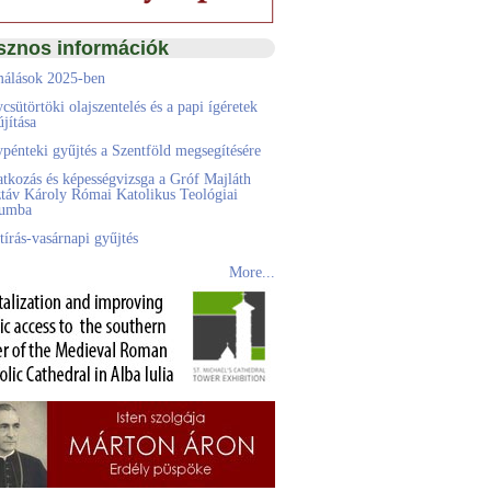
sznos információk
álások 2025-ben
csütörtöki olajszentelés és a papi ígéretek
jítása
pénteki gyűjtés a Szentföld megsegítésére
atkozás és képességvizsga a Gróf Majláth
táv Károly Római Katolikus Teológiai
eumba
tírás-vasárnapi gyűjtés
More...