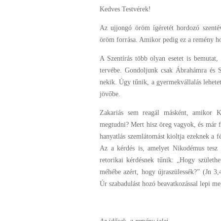
Kedves Testvérek!
Az ujjongó öröm ígéretét hordozó szenté
öröm forrása. Amikor pedig ez a remény hos
A Szentírás több olyan esetet is bemutat,
tervébe. Gondoljunk csak Ábrahámra és Sár
nekik. Úgy tűnik, a gyermekvállalás lehete
jövőbe.
Zakariás sem reagál másként, amikor Ke
megtudni? Mert hisz öreg vagyok, és már f
hanyatlás szemlátomást kioltja ezeknek a f
Az a kérdés is, amelyet Nikodémus tesz f
retorikai kérdésnek tűnik: „Hogy születh
méhébe azért, hogy újraszülessék?” (Jn 3,4
Úr szabadulást hozó beavatkozással lepi me