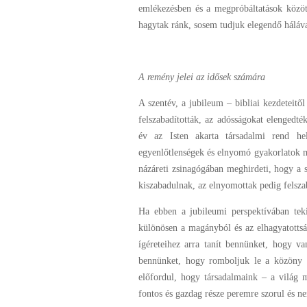
emlékezésben és a megpróbáltatások között
hagytak ránk, sosem tudjuk elegendő háláva
A remény jelei az idősek számára
A szentév, a jubileum – bibliai kezdeteitől
felszabadították, az adósságokat elengedték
év az Isten akarta társadalmi rend hel
egyenlőtlenségek és elnyomó gyakorlatok m
názáreti zsinagógában meghirdeti, hogy a 
kiszabadulnak, az elnyomottak pedig felsz
Ha ebben a jubileumi perspektívában teki
különösen a magányból és az elhagyatotts
ígéreteihez arra tanít bennünket, hogy v
bennünket, hogy romboljuk le a közöny f
előfordul, hogy társadalmaink – a világ 
fontos és gazdag része peremre szorul és n