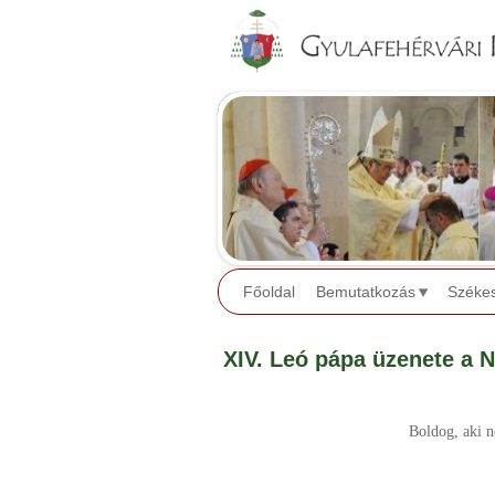
Főoldal
Bemutatkozás
Széke
XIV. Leó pápa üzenete a 
Boldog, aki n