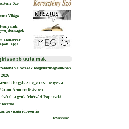
esztény Szó
ztus Világa
dványaink,
yvújdonságok
ulafehérvári
papok lapja
gfrissebb tartalmak
Személyi változások főegyházmegyénkben
 2026
Kiemelt főegyházmegyei események a
Márton Áron emlékévben
elvételi a gyulafehérvári Papnevelő
ntézetbe
ántorvizsga időpontja
továbbiak...