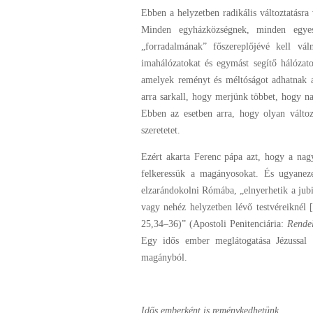
Ebben a helyzetben radikális változtatásra
Minden egyházközségnek, minden egye
„forradalmának” főszereplőjévé kell vál
imahálózatokat és egymást segítő hálózat
amelyek reményt és méltóságot adhatnak a
arra sarkall, hogy merjünk többet, hogy n
Ebben az esetben arra, hogy olyan változ
szeretetet.
Ezért akarta Ferenc pápa azt, hogy a nag
felkeressük a magányosokat. És ugyanez
elzarándokolni Rómába, „elnyerhetik a jubi
vagy nehéz helyzetben lévő testvéreiknél
25,34–36)” (Apostoli Penitenciária:
Rendel
Egy idős ember meglátogatása Jézussal 
magányból.
Idős emberként is reménykedhetünk