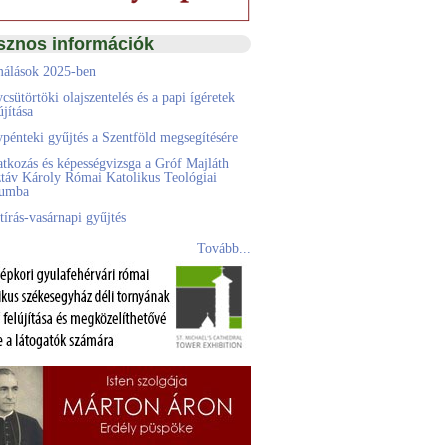
sznos információk
álások 2025-ben
csütörtöki olajszentelés és a papi ígéretek
jítása
pénteki gyűjtés a Szentföld megsegítésére
atkozás és képességvizsga a Gróf Majláth
táv Károly Római Katolikus Teológiai
eumba
tírás-vasárnapi gyűjtés
Tovább...