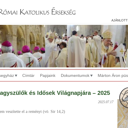
Jump to navigation
ajánlott
segyház
Címtár
Papjaink
Dokumentumok
Márton Áron pü
Nagyszülők és Idősek Világnapjára – 2025
2025.07.17
em veszítette el a reményt (vö. Sir 14,2)