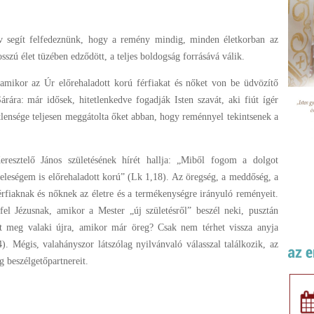
v segít felfedeznünk, hogy a remény mindig, minden életkorban az
szú élet tüzében edződött, a teljes boldogság forrásává válik.
 amikor az Úr előrehaladott korú férfiakat és nőket von be üdvözítő
ára: már idősek, hitetlenkedve fogadják Isten szavát, aki fiút ígér
tlensége teljesen meggátolta őket abban, hogy reménnyel tekintsenek a
resztelő János születésének hírét hallja: „Miből fogom a dolgot
eleségem is előrehaladott korú” (Lk 1,18). Az öregség, a meddőség, a
érfiaknak és nőknek az életre és a termékenységre irányuló reményeit.
el Jézusnak, amikor a Mester „új születésről” beszél neki, pusztán
et meg valaki újra, amikor már öreg? Csak nem térhet vissza anyja
). Mégis, valahányszor látszólag nyilvánvaló válasszal találkozik, az
g beszélgetőpartnereit.