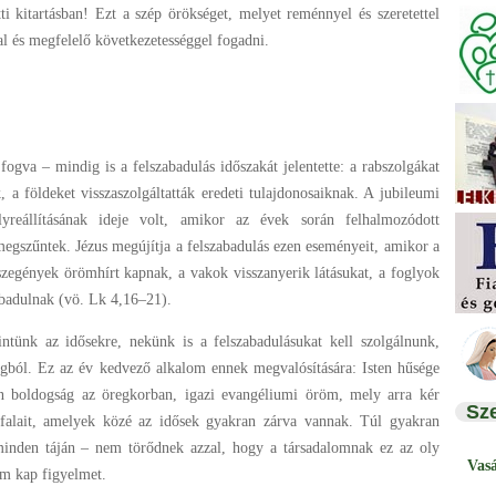
i kitartásban! Ezt a szép örökséget, melyet reménnyel és szeretettel
l és megfelelő következetességgel fogadni.
 fogva – mindig is a felszabadulás időszakát jelentette: a rabszolgákat
, a földeket visszaszolgáltatták eredeti tulajdonosaiknak. A jubileumi
yreállításának ideje volt, amikor az évek során felhalmozódott
egszűntek. Jézus megújítja a felszabadulás ezen eseményeit, amikor a
szegények örömhírt kapnak, a vakok visszanyerik látásukat, a foglyok
abadulnak (vö. Lk 4,16–21).
ntünk az idősekre, nekünk is a felszabadulásukat kell szolgálnunk,
ágból. Ez az év kedvező alkalom ennek megvalósítására: Isten hűsége
an boldogság az öregkorban, igazi evangéliumi öröm, mely arra kér
Sz
alait, amelyek közé az idősek gyakran zárva vannak. Túl gyakran
minden táján – nem törődnek azzal, hogy a társadalomnak ez az oly
Vas
em kap figyelmet.