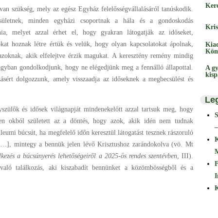
Ker
 van szükség, mely az egész Egyház felelősségvállalásáról tanúskodik.
sületnek, minden egyházi csoportnak a hála és a gondoskodás
Kris
nia, melyet azzal érhet el, hogy gyakran látogatják az időseket,
okat hoznak létre értük és velük, hogy olyan kapcsolatokat ápolnak,
Kia
Kön
zoknak, akik elfelejtve érzik magukat. A keresztény remény mindig
agyban gondolkodjunk, hogy ne elégedjünk meg a fennálló állapottal.
A gy
kis
ásért dolgozzunk, amely visszaadja az időseknek a megbecsülést és
Le
yszülők és idősek világnapját mindenekelőtt azzal tartsuk meg, hogy
en okból született az a döntés, hogy azok, akik idén nem tudnak
–
leumi búcsút, ha megfelelő időn keresztül látogatást tesznek rászoruló
 […], mintegy a bennük jelen lévő Krisztushoz zarándokolva (vö. Mt
kezés a búcsúnyerés lehetőségeiről a 2025-ös rendes szentévben,
III).
F
való találkozás, aki kiszabadít bennünket a közömbösségből és a
I
K