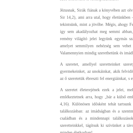
Jézusnak, Sirák fiának a könyvében azt ol
Sir 14,2), ami arra utal, hogy életünkben 
tekintsünk, mint a jövőbe. Mégis, ahogy Fer
így sem akadályozhat meg semmi abban,
remény világító jelei legyünk egymás s
amelyet semmilyen nehézség sem vehet 
Valamennyien mindig szerethetünk és imád
A szeretet, amellyel szeretteinket szer
gyermekeinket, az unokáinkat, akik felvid
az ő szeretetük ébreszti fel energiáinkat, 
A szeretet életerejének ezek a jelei, m
emlékeztetnek arra, hogy „bár a külső em
4,16). Különösen idősként tehát tartsun
találkozásban: az imádságban és a szentm
családban és a mindennapi találkozásokb
szeretteinkkel, tágítsuk ki szívünket a t
minden életkorban!