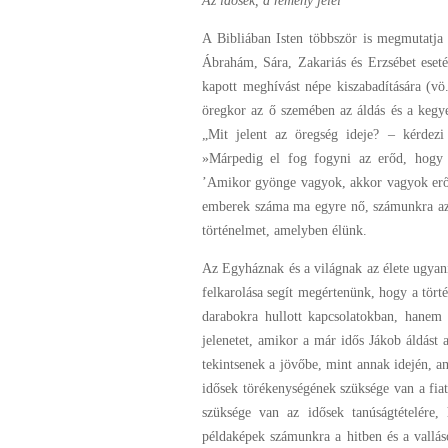
Az idősek, a remény jelei
A Bibliában Isten többször is megmutatja
Ábrahám, Sára, Zakariás és Erzsébet eset
kapott meghívást népe kiszabadítására (vö.
öregkor az ő szemében az áldás és a kegy
„Mit jelent az öregség ideje? – kérdezi
»Márpedig el fog fogyni az erőd, hogy
’Amikor gyönge vagyok, akkor vagyok erő
emberek száma ma egyre nő, számunkra az i
történelmet, amelyben élünk.
Az Egyháznak és a világnak az élete ugya
felkarolása segít megértenünk, hogy a tört
darabokra hullott kapcsolatokban, hanem
jelenetet, amikor a már idős Jákob áldást 
tekintsenek a jövőbe, mint annak idején, am
idősek törékenységének szüksége van a fiat
szüksége van az idősek tanúságtételére,
példaképek számunkra a hitben és a valláso