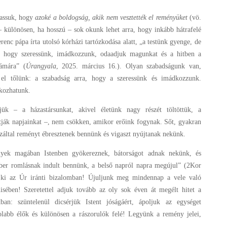
vassuk, hogy
azoké a boldogság, akik nem vesztették el reményüket
(vö.
– különösen, ha hosszú – sok okunk lehet arra, hogy inkább hátrafelé
enc pápa írta utolsó kórházi tartózkodása alatt, „a testünk gyenge, de
 hogy szeressünk, imádkozzunk, odaadjuk magunkat és a hitben a
zámára” (
Úrangyala
, 2025. március 16.). Olyan szabadságunk van,
el tőlünk: a szabadság arra, hogy a szeressünk és imádkozzunk.
kozhatunk.
etjük – a házastársunkat, akivel életünk nagy részét töltöttük, a
ítják napjainkat –, nem csökken, amikor erőink fogynak. Sőt, gyakran
s ezáltal reményt ébresztenek bennünk és vigaszt nyújtanak nekünk.
elyek magában Istenben gyökereznek, bátorságot adnak nekünk, és
ber romlásnak indult bennünk, a belső napról napra megújul” (2Kor
k ki az Úr iránti bizalomban! Újuljunk meg mindennap a vele való
isében! Szeretettel adjuk tovább az oly sok éven át megélt hitet a
an: szüntelenül dicsérjük Istent jóságáért, ápoljuk az egységet
ávolabb élők és különösen a rászorulók felé! Legyünk a remény jelei,