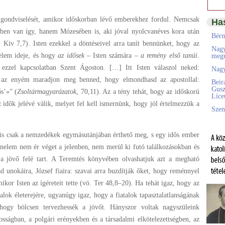
 gondviselését, amikor időskorban lévő emberekhez fordul. Nemcsak
Ha
ében van így, hanem Mózesében is, aki jóval nyolcvanéves kora után
Bérm
 Kiv 7,7). Isten ezekkel a döntéseivel arra tanít bennünket, hogy az
Nagy
elem ideje, és hogy
az idősek –
Isten számára –
a remény első tanúi
.
megú
 ezzel kapcsolatban Szent Ágoston. […] Itt Isten válaszol neked:
Nagy
 az enyém maradjon meg benned, hogy elmondhasd az apostollal:
Beir
Gusz
s’«” (
Zsoltármagyarázatok
, 70,11). Az a tény tehát, hogy az időskorú
Líc
dők jelévé válik, melyet fel kell ismernünk, hogy jól értelmezzük a
Szen
nis csak a nemzedékek egymásutánjában érthető meg, s egy idős ember
énelem nem ér véget a jelenben, nem merül ki futó találkozásokban és
 a jövő felé tart. A Teremtés könyvében olvashatjuk azt a megható
ad unokáira, József fiaira: szavai arra buzdítják őket, hogy reménnyel
ikor Isten az ígéreteit tette (vö. Ter 48,8–20). Ha tehát igaz, hogy az
alok életerejére, ugyanúgy igaz, hogy a fiatalok tapasztalatlanságának
 hogy bölcsen tervezhessék a jövőt. Hányszor voltak nagyszüleink
sságban, a polgári erényekben és a társadalmi elkötelezettségben, az