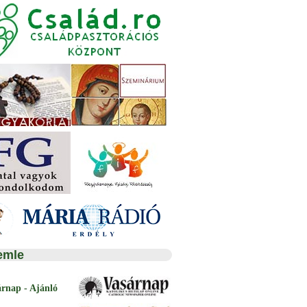
emle
árnap - Ajánló