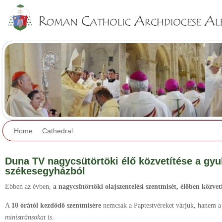
Jump to navigation
Home
Cathedral
Duna TV nagycsütörtöki élő közvetítése a gyu
székesegyházból
Ebben az évben,
a nagycsütörtöki olajszentelési szentmisét, élőben közvet
A
10 órától kezdődő szentmisére
nemcsak a Paptestvéreket várjuk, hanem 
ministránsokat
is.