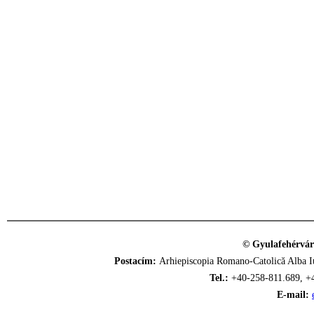
© Gyulafehérvár
Postacím:
Arhiepiscopia Romano-Catolică Alba Iu
Tel.:
+40-258-811.689, +
E-mail: