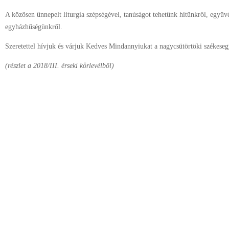
A közösen ünnepelt liturgia szépségével, tanúságot tehetünk hitünkről, együvé
egyházhűségünkről.
Szeretettel hívjuk és várjuk Kedves Mindannyiukat a nagycsütörtöki székesegy
(részlet a 2018/III. érseki körlevélből)