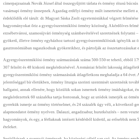
címerpajzsainak Novák József által összegyűjtött tárlata és örmény rítusú búcsús
vasárnapi örmény ünnepnek. A gazdag erdélyi örmény múlt ismertetése mellett a j
érdeklődők elé tárult: dr. Magyari Sáska Zsolt egyetemistákkal végzett felmérése 
hagyományokat őriz a gyergyószentmiklósi örmény közösség. A kérdőíves felméré
erzsébetvárosi, szamosújvári örménység számbavételével szeretnének folytatni – 
gyökerű, illetve örmény egyházhoz tartozó gyergyószentmiklósiak igénylik az örm
gasztronómiában ragaszkodnak gyökereikhez, és pártolják az összetartozásukat e
A gyergyószentmiklósi örmény származásúak száma 500-550-re tehető, ebből 179 
307 felnőtt és 48 kiskorú megkérdezésével. A romániai felnőtt lakosság átlagélet
gyergyószentmiklósi örmény származásúak átlagéletkora meghaladja a 64 évet. 
jelentőséggel bír életükben, örmény liturgia szerinti szentmisét szeretnénk tov
hallgatni, annak ellenére, hogy közülük sokan ismernek örmény imádságokat, é
megkérdezettek 60 százaléka tartja fontosnak, hogy az utódok ismerjék az örmény
gyerekük ismerje az örmény történelmet, és 24 százalék úgy véli, a következő g
alapmondatot örmény nyelven. Dalauzi, angadzsabur, hurutkészítés – nem veszte
hagyományok, és egy, a férfiaknak intézett kérdésből kiderül, az erősebbik nem 5
ételeket.
Segítőkészek a gyergyói örmények, ha közösségi célról van szó. Az örmény egy