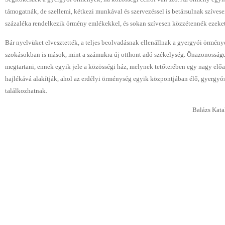
támogatnák, de szellemi, kétkezi munkával és szervezéssel is betársulnak szíve
százaléka rendelkezik örmény emlékekkel, és sokan szívesen közzétennék ezeket 
Bár nyelvüket elvesztették, a teljes beolvadásnak ellenállnak a gyergyói örmények
szokásokban is mások, mint a számukra új otthont adó székelység. Önazonosság
megtartani, ennek egyik jele a közösségi ház, melynek tetőterében egy nagy elő
hajlékává alakítják, ahol az erdélyi örménység egyik központjában élő, gyergy
találkozhatnak.
Balázs Kata