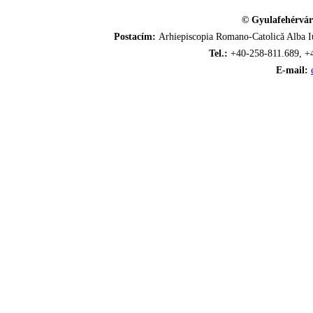
© Gyulafehérvár
Postacím:
Arhiepiscopia Romano-Catolică Alba Iu
Tel.:
+40-258-811.689, +
E-mail: