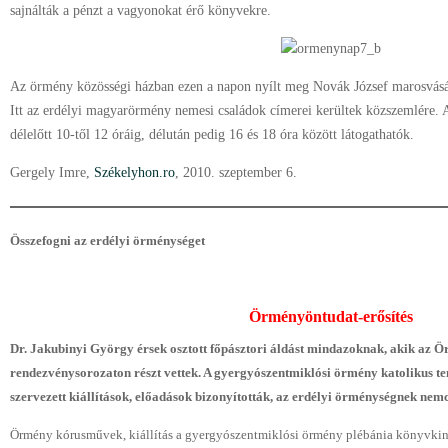
sajnálták a pénzt a vagyonokat érő könyvekre.
Az örmény közösségi házban ezen a napon nyílt meg Novák József marosvásárh
Itt az erdélyi magyarörmény nemesi családok címerei kerültek közszemlére. A
délelőtt 10-től 12 óráig, délután pedig 16 és 18 óra között látogathatók.
Gergely Imre,
Székelyhon.ro
, 2010. szeptember 6.
Összefogni az erdélyi örménységet
Örményöntudat-erősítés
Dr. Jakubinyi György érsek osztott főpásztori áldást mindazoknak, akik az
rendezvénysorozaton részt vettek. A gyergyószentmiklósi
örmény katolikus t
szervezett kiállítások, előadások
bizonyították, az erdélyi örménységnek nemcs
Örmény kórusművek, kiállítás a gyergyószentmiklósi örmény plébánia könyvkin