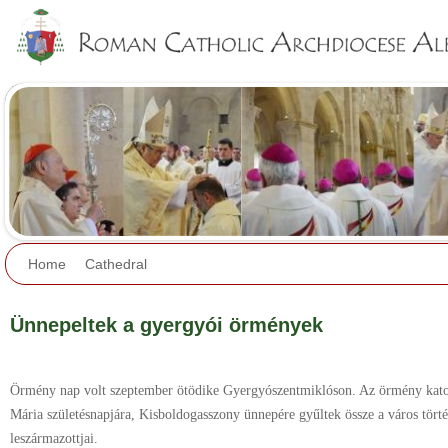
Jump to navigation
Home
Cathedral
Ünnepeltek a gyergyói örmények
Örmény nap volt szeptember ötödike Gyergyószentmiklóson. Az örmény kato
Mária születésnapjára, Kisboldogasszony ünnepére gyűltek össze a város tö
leszármazottjai.