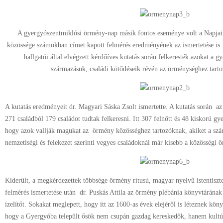
A gyergyószentmiklósi örmény-nap másik fontos eseménye volt a Napja
közössége számokban címet kapott felmérés eredményének az ismertetése i
hallgatói által elvégzett kérdőíves kutatás során felkeresték azokat a 
származásuk, családi kötődéseik révén az örménységhez tarto
A kutatás eredményeit dr. Magyari Sáska Zsolt ismertette. A kutatás során az
271 családból 179 családot tudtak felkeresni. Itt 307 felnőtt és 48 kiskorú g
hogy azok vallják magukat az örmény közösséghez tartozóknak, akiket a szá
nemzetiségi és felekezet szerinti vegyes családoknál már kisebb a közösségi ö
Kiderült, a megkérdezettek többsége örmény rítusú, magyar nyelvű istentiszte
felmérés ismertetése után dr. Puskás Attila az örmény plébánia könyvtárának
ízelítőt. Sokakat meglepett, hogy itt az 1600-as évek elejéről is léteznek köny
hogy a Gyergyóba települt ősök nem csupán gazdag kereskedők, hanem kultú