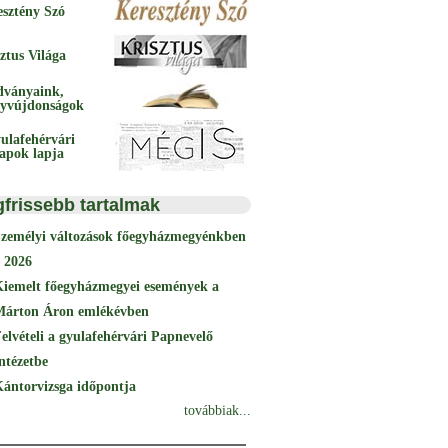
esztény Szó
ztus Világa
dványaink,
yvújdonságok
ulafehérvári
papok lapja
gfrissebb tartalmak
Személyi változások főegyházmegyénkben
 2026
Kiemelt főegyházmegyei események a
Márton Áron emlékévben
elvételi a gyulafehérvári Papnevelő
ntézetbe
ántorvizsga időpontja
továbbiak...