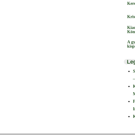
Ker
Kris
Kia
Kön
A gy
kis
Le
–
F
I
K