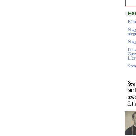
Ha
Bérm
Nagy
megú
Nagy
Beir
Gusz
Líc
Szen