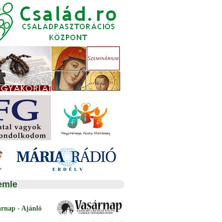
emle
árnap - Ajánló