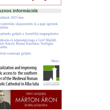
sznos információk
álások 2025-ben
csütörtöki olajszentelés és a papi ígéretek
jítása
pénteki gyűjtés a Szentföld megsegítésére
atkozás és képességvizsga a Gróf Majláth
táv Károly Római Katolikus Teológiai
eumba
tírás-vasárnapi gyűjtés
More...