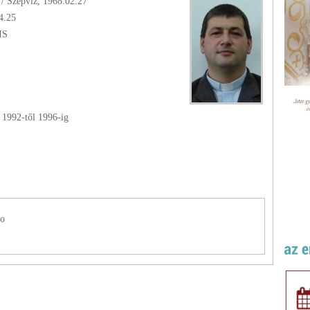
 / Szépvíz, 1968.02.27
4.25
IS
-
1992
-től
1996
-ig
ro