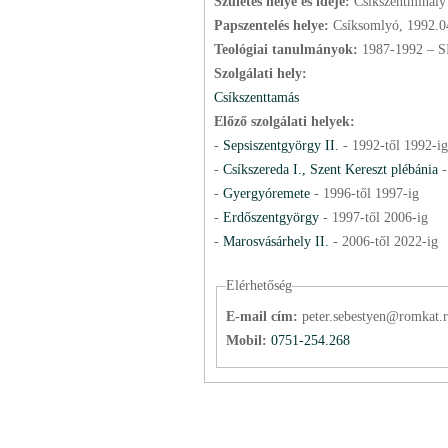
Születés helye és ideje:
Csíkszentmihály
Papszentelés helye:
Csíksomlyó, 1992.0
Teológiai tanulmányok:
1987-1992 – S
Szolgálati hely:
Csíkszenttamás
Előző szolgálati helyek:
-
Sepsiszentgyörgy II.
-
1992
-től
1992
-ig
-
Csíkszereda I., Szent Kereszt plébánia
-
Gyergyóremete
-
1996
-től
1997
-ig
-
Erdőszentgyörgy
-
1997
-től
2006
-ig
-
Marosvásárhely II.
-
2006
-től
2022
-ig
Elérhetőség
E-mail cím:
peter.sebestyen@romkat.
Mobil:
0751-254.268