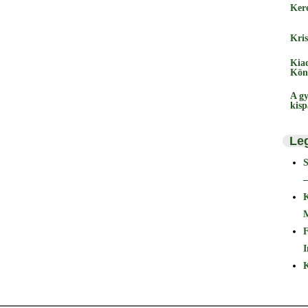
Ker
Kris
Kia
Kön
A gy
kis
Le
–
F
I
K