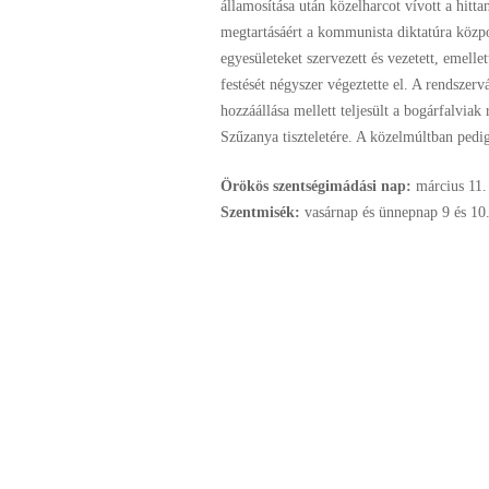
államosítása után közelharcot vívott a hitta
megtartásáért a kommunista diktatúra közpon
egyesületeket szervezett és vezetett, emellet
festését négyszer végeztette el. A rendsze
hozzáállása mellett teljesült a bogárfalvia
Szűzanya tiszteletére. A közelmúltban pedig
Örökös szentségimádási nap:
március
11.
Szentmisék:
vasárnap és ünnepnap 9 és 10