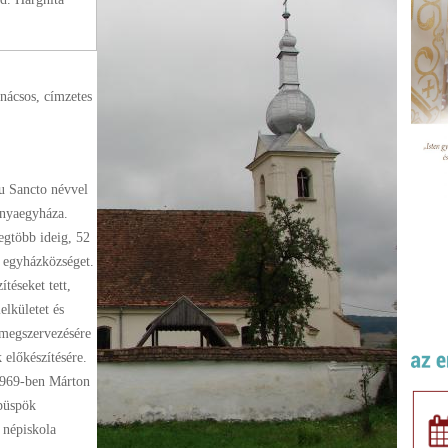
anácsos
, címzetes
tu Sancto névvel
anyaegyháza.
egtöbb ideig, 52
z egyházközséget.
téseket tett,
elkületet és
 megszervezésére
 előkészítésére.
1969-ben Márton
püspök
s népiskola