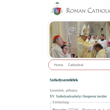
Home
Cathedral
Székelyszentlélek
Szentlélek,
plébánia
XV. Székelyudvarhelyi főesperesi kerület
Elérhetőség
Postacím:
537166 – Bisericani, nr. 4., j