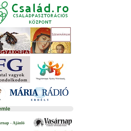
emle
árnap - Ajánló