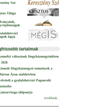
esztény Szó
ztus Világa
dványaink,
yvújdonságok
ulafehérvári
papok lapja
gfrissebb tartalmak
Személyi változások főegyházmegyénkben
 2026
Kiemelt főegyházmegyei események a
Márton Áron emlékévben
elvételi a gyulafehérvári Papnevelő
ntézetbe
ántorvizsga időpontja
továbbiak...