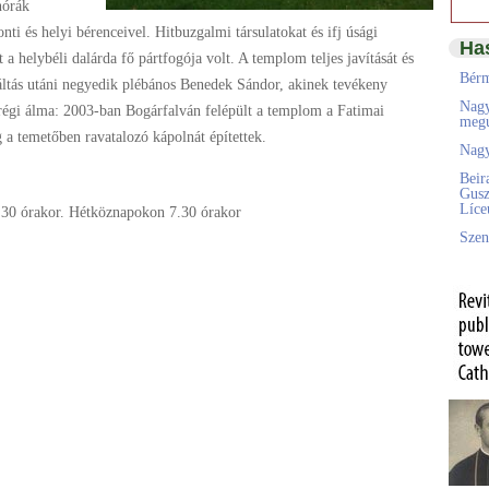
nórák
ti és helyi bérenceivel. Hitbuzgalmi társulatokat és ifj úsági
Ha
t a helybéli dalárda fő pártfogója volt. A templom teljes javítását és
Bérm
rváltás utáni negyedik plébános Benedek Sándor, akinek tevékeny
Nagy
k régi álma: 2003-ban Bogárfalván felépült a templom a Fatimai
megú
 a temetőben ravatalozó kápolnát építettek.
Nagy
Beir
Gusz
Líc
.30 órakor. Hétköznapokon 7.30 órakor
Szen