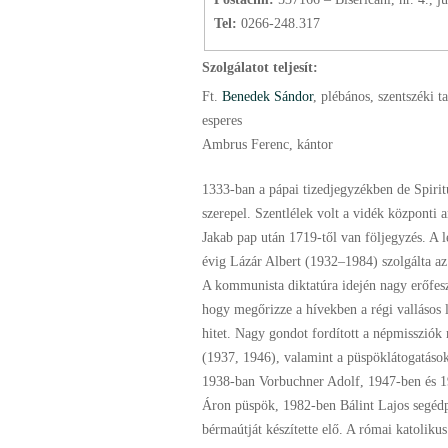
Tel:
0266-248.317
Szolgálatot teljesít:
Ft.
Benedek Sándor
, plébános
, szentszéki t
esperes
Ambrus Ferenc, kántor
1333-ban a pápai tizedjegyzékben de Spiri
szerepel. Szentlélek volt a vidék központi 
Jakab pap után 1719-től van följegyzés. A l
évig Lázár Albert (1932–1984) szolgálta a
A kommunista diktatúra idején nagy erőfeszí
hogy megőrizze a hívekben a régi vallásos l
hitet. Nagy gondot fordított a népmissziók
(1937, 1946), valamint a püspöklátogatások
1938-ban Vorbuchner Adolf, 1947-ben és 
Áron püspök, 1982-ben Bálint Lajos segéd
bérmaútját készítette elő. A római katoliku