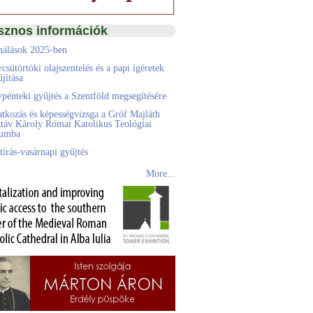
sznos információk
álások 2025-ben
csütörtöki olajszentelés és a papi ígéretek
jítása
pénteki gyűjtés a Szentföld megsegítésére
atkozás és képességvizsga a Gróf Majláth
táv Károly Római Katolikus Teológiai
eumba
tírás-vasárnapi gyűjtés
More...