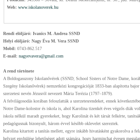
Web:
www.iskolanoverek.hu
Rendi elöljáró:
Ivanics M. Andrea SSND
Helyi elöljáró:
Nagy Éva M. Vera SSND
Mobil:
0743-862.517
E-mail:
nagyevavera@gmail.com
A rend története
A Boldogasszony Iskolanővérek (SSND; School Sisters of Notre Dame, korá
Szegény Iskolanővérek) nemzetközi kongregációját 1833-ban alapította bajor
szerzetesi nevén Jézusról nevezett Mária Terézia (1797–1879).
A felvilágosodás korában feloszlatták a szerzetesrendeket, ennek következté
Notre Dame-kolostor és iskola is, ahol Karolina tizenkét éves végzős diák vo
iskola nélkül maradt gyerekeket, hogy Karolinát és két társát felkérte, tanít
pedagógusnak bizonyult, három évvel később oklevelet szereztek.
Karolina kitartott a tanítás mellett, egyre inkább hivatásként gyakorolva a fel
helyzet enyhülése lehetőséget adott számára, hogy harminchat évesen megalapí