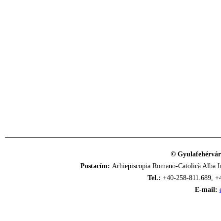
© Gyulafehérvár
Postacím:
Arhiepiscopia Romano-Catolică Alba Iu
Tel.:
+40-258-811.689, +
E-mail: