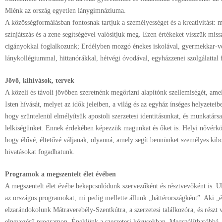
Miénk az ország egyetlen lánygimnáziuma.
A közösségformálásban fontosnak tartjuk a személyességet és a kreativitást: 
színjátszás és a zene segítségével valósítjuk meg. Ezen értékeket visszük miss
cigányokkal foglalkozunk; Erdélyben mozgó énekes iskolával, gyermekkar-ve
lánykollégiummal, hittanórákkal, hétvégi óvodával, egyházzenei szolgálattal
Jövő, kihívások, tervek
A közeli és távoli jövőben szeretnénk megőrizni alapítónk szellemiségét, ame
Isten hívását, melyet az idők jeleiben, a világ és az egyház ínséges helyzeteib
hogy szüntelenül elmélyítsük apostoli szerzetesi identitásunkat, és munkatársa
lelkiségünket. Ennek érdekében képezzük magunkat és őket is. Helyi nővérk
hogy élővé, éltetővé váljanak, olyanná, amely segít bennünket személyes ki
hivatásokat fogadhatunk.
Programok a megszentelt élet évében
A megszentelt élet évébe bekapcsolódunk szervezőként és résztvevőként is. 
az országos programokat, mi pedig mellette állunk „háttérországként”. Aki „
elzarándokolunk Mátraverebély-Szentkútra, a szerzetesi találkozóra, és részt 
elnevezésű programon. Éneklünk a szerzetesi kórusokban. Megszólíthatóbbá,