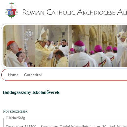
Jump to navigation
Home
Cathedral
Boldogasszony Iskolanővérek
Női szerzetesek
Elérhetőség
Postacím:
545500 – Sovata, str. Dealul Mestecănișului, nr. 30., jud. Mureş