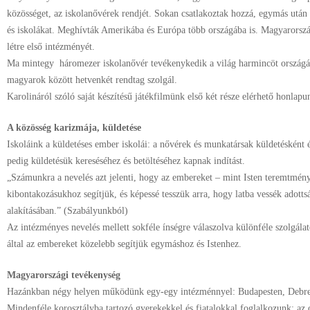
közösséget, az iskolanővérek rendjét. Sokan csatlakoztak hozzá, egymás után 
és iskolákat. Meghívták Amerikába és Európa több országába is. Magyarors
létre első intézményét.
Ma mintegy háromezer iskolanővér tevékenykedik a világ harmincöt országáb
magyarok között hetvenkét rendtag szolgál.
Karolináról szóló saját készítésű játékfilmünk első két része elérhető honlap
A közösség karizmája, küldetése
Iskoláink a küldetéses ember iskolái: a nővérek és munkatársak küldetésként é
pedig küldetésük kereséséhez és betöltéséhez kapnak indítást.
„Számunkra a nevelés azt jelenti, hogy az embereket – mint Isten teremtménye
kibontakozásukhoz segítjük, és képessé tesszük arra, hogy latba vessék adott
alakításában.” (Szabályunkból)
Az intézményes nevelés mellett sokféle ínségre válaszolva különféle szolgála
által az embereket közelebb segítjük egymáshoz és Istenhez.
Magyarországi tevékenység
Hazánkban négy helyen működünk egy-egy intézménnyel: Budapesten, Debr
Mindenféle korosztályba tartozó gyerekekkel és fiatalokkal foglalkozunk: az