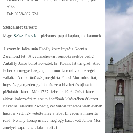
Alba
Tel:
0258-862.624
Szolgálatot teljesít:
Msgr.
Szász János id.
, plébános
, pápai káplán
, tb. kanonok
A szatmári béke után Erdély kormányzója Korniss
Zsigmond lett. A gyulafehérvári püspöki székbe pedig
Antalffy János bárót nevezték ki. Kornis István gróf, Alsó-
Fehér vármegye főispánja a minorita rend védnökségét
vállalta. A rendfőnökség megbízta Jánosi Mór minoritát,
hogy Nagyenyeden gyűjtse össze a híveket és újítsa fel a
plébániát. Jánosi Mór 1727. február 19-én Orbai János
akkori kolozsvári minorita házfőnök kíséretében érkezett
Enyedre. Március 23-pedig két városi tanácsos jelenlétében
házat is vett. Így vetette meg a lábát Enyeden a minorita
rend. Néhány hónap múlva még egy házat vett Jánosi Mór,
amelyet kápolnává alakíttatott át.