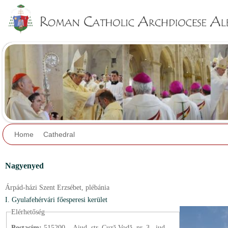
Jump to navigation
Home
Cathedral
Nagyenyed
Árpád-házi Szent Erzsébet,
plébánia
I. Gyulafehérvári főesperesi kerület
Elérhetőség
Postacím:
515200 – Aiud, str. Cuză Vodă, nr. 3., jud.