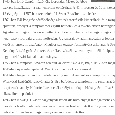
1745-ben Bíró Gáspár házfőnök, Boroszlai Mózes és Abos
Lukács hozzákezdett a mai templom építéséhez. A 41 m hosszú és 15 m széles
12 évig épült, 1757-ban szentelték fel Szent Erzsébet tiszteletére.
1761-ben Pál Pongrác házfőnöksége alatt pénzforrásaik kimerültek, és a tor
építették, amelyet a templommal együtt befedtek és a továbbiakban haranglábk
Ágoston és Stegner Farkas építette. A szobrászmunkát azonban egy világi szo
neje, Csáky Borbála grófnő költségén. Ugyancsak ők adományozták a főoltár 
képét is, amely Franz Anton Maulbertsch osztrák festőművész alkotása. A Sze
Kemény László gróf. A díszes és értékes szószék az azóta nyom nélkül elpusz
a gyulafehérvári káptalan adományozta.
1753-ban a templom udvarán felépült az elemi iskola is, majd 1812-ben megke
1846-ban új iskolát építettek Wiszkóczi házfőnök vezetésével.
1849-ben leégett a rendház fedele, az orgona tönkrement és a templom is ma
Wiszkóczi házfőnök renováltatta és újra befedette a templomot, a rendházat é
is építettek, amely Kolonits István első erdélyi munkája. Néhány év múlva 
elkészültek a padok is.
1896-ban Kowrig Tivadar nagyenyedi katolikus hívő anyagi támogatásának segí
Később a főoltár fölé hatalmas Jézus Szíve szobrot állíttatott a Folyovich csa
helyébe Fonyó József hagyománya révén újakat öntöttek.