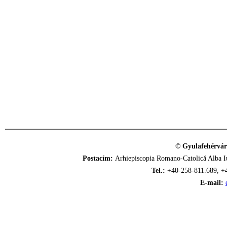
© Gyulafehérvár
Postacím:
Arhiepiscopia Romano-Catolică Alba Iu
Tel.:
+40-258-811.689, +
E-mail: