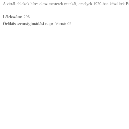
A vitrál-ablakok híres olasz mesterek munkái, amelyek 1920-ban készültek B
Lélekszám:
296
Örökös szentségimádási nap:
február
02.