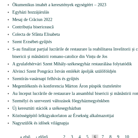
Ökumenikus imahét a keresztények egységéért – 2023
Egyházi hozzájárulás
Mesaj de Crăciun 2022
Contribuția bisericească
Colecta de Sfânta Elisabeta
Szent Erzsébet-gyűjtés
S-au finalizat parțial lucrările de restaurare la reabilitarea învelitorii ș
bisericii și mănăstirii romano-catolice din Vințu de Jos
A gyulafehérvári Szent Mihály-székesegyház restaurálása folytatódik
Alvinci Szent Pongrácz István emlékét ápolják szülőföldjén
Szentírás-vasárnapi felhívás és gyűjtés
Megemlékezés és konferencia Márton Áron püspök tiszteletére
Au început lucrările de restaurare la ansamblul bisericii și mănăstirii r
Személyi és szervezeti változások főegyházmegyénkben
Új keresztúti stációk a székesegyházban
Közösségépítő lelkigyakorlaton az Érsekség alkalmazottjai
Nagyszülők és idősek világnapja
« első
‹ előző
…
2
3
4
5
6
7
8
9
10