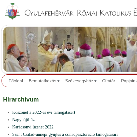
Jump to navigation
Főoldal
Bemutatkozás
Székesegyház
Címtár
Papjain
Hírarchívum
Köszönet a 2022-es évi támogatásért
Nagyböjti üzenet
Karácsonyi üzenet 2022
Szent Család-ünnepi gyűjtés a családpasztoráció támogatására