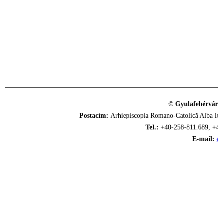
© Gyulafehérvár
Postacím:
Arhiepiscopia Romano-Catolică Alba Iu
Tel.:
+40-258-811.689, +
E-mail: