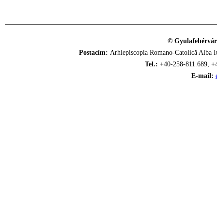
© Gyulafehérvár
Postacím:
Arhiepiscopia Romano-Catolică Alba Iu
Tel.:
+40-258-811.689, +
E-mail: