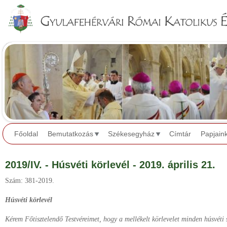
Jump to navigation
Főoldal
Bemutatkozás
Székesegyház
Címtár
Papjain
2019/IV. - Húsvéti körlevél - 2019. április 21.
Szám: 381-2019.
Húsvéti körlevél
Kérem Főtisztelendő Testvéreimet, hogy a mellékelt körlevelet minden húsvéti s