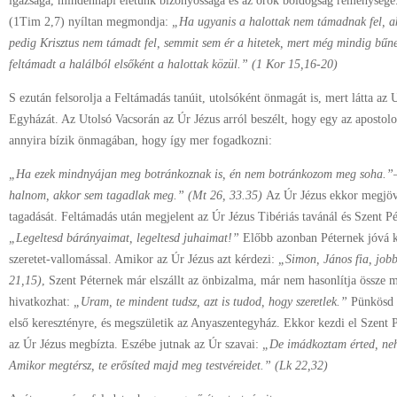
igazsága, mindennapi életünk bizonyossága és az örök boldogság reménysége.
(1Tim 2,7) nyíltan megmondja:
„Ha ugyanis a halottak nem támadnak fel, ak
pedig Krisztus nem támadt fel, semmit sem ér a hitetek, mert még mindig bűn
feltámadt a halálból elsőként a halottak közül.” (1 Kor 15,16-20)
S ezután felsorolja a Feltámadás tanúit, utolsóként önmagát is, mert látta az 
Egyházát. Az Utolsó Vacsorán az Úr Jézus arról beszélt, hogy egy az apostolo
annyira bízik önmagában, hogy így mer fogadkozni:
„Ha ezek mindnyájan meg botránkoznak is, én nem botránkozom meg soha.”–
halnom, akkor sem tagadlak meg.” (Mt 26, 33.35)
Az Úr Jézus ekkor megjöv
tagadását. Feltámadás után megjelent az Úr Jézus Tibériás tavánál és Szent P
„Legeltesd bárányaimat, legeltesd juhaimat!”
Előbb azonban Péternek jóvá k
szeretet-vallomással. Amikor az Úr Jézus azt kérdezi:
„Simon, János fia, jobb
21,15)
, Szent Péternek már elszállt az önbizalma, már nem hasonlítja össze m
hivatkozhat:
„Uram, te mindent tudsz, azt is tudod, hogy szeretlek.”
Pünkösd n
első keresztényre, és megszületik az Anyaszentegyház. Ekkor kezdi el Szent P
az Úr Jézus megbízta. Eszébe jutnak az Úr szavai:
„De imádkoztam érted, neh
Amikor megtérsz, te erősíted majd meg testvéreidet.” (Lk 22,32)