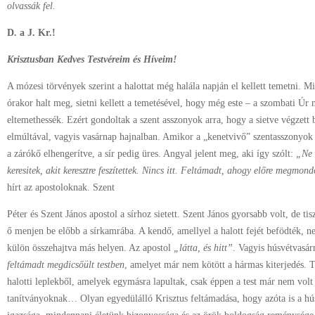
olvassák fel.
D. a J. Kr.!
Krisztusban Kedves Testvéreim és Híveim!
A mózesi törvények szerint a halottat még halála napján el kellett temetni. M
órakor halt meg, sietni kellett a temetésével, hogy még este – a szombati Úr 
eltemethessék. Ezért gondoltak a szent asszonyok arra, hogy a sietve végzett
elmúltával, vagyis vasárnap hajnalban. Amikor a „kenetvivő” szentasszonyok o
a zárókő elhengerítve, a sír pedig üres. Angyal jelent meg, aki így szólt:
„Ne 
keresitek, akit keresztre feszítettek. Nincs itt. Feltámadt, ahogy előre megmon
hírt az apostoloknak. Szent
Péter és Szent János apostol a sírhoz sietett. Szent János gyorsabb volt, de ti
ő menjen be előbb a sírkamrába. A kendő, amellyel a halott fejét befödték, n
külön összehajtva más helyen. Az apostol
„látta, és hitt”
. Vagyis húsvétvasár
feltámadt megdicsőült testben
, amelyet már nem kötött a hármas kiterjedés. T
halotti leplekből, amelyek egymásra lapultak, csak éppen a test már nem volt
tanítványoknak… Olyan egyedülálló Krisztus feltámadása, hogy azóta is a hús