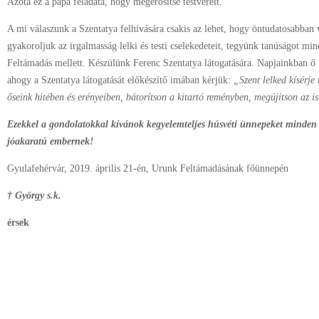
Azóta ez a pápa feladata, hogy megerősítse testvéreit.
A mi válaszunk a Szentatya felhívására csakis az lehet, hogy öntudatosabban 
gyakoroljuk az irgalmasság lelki és testi cselekedeteit, tegyünk tanúságot mi
Feltámadás mellett. Készülünk Ferenc Szentatya látogatására. Napjainkban ő l
ahogy a Szentatya látogatását előkészítő imában kérjük:
„Szent lelked kísérje
őseink hitében és erényeiben, bátorítson a kitartó reményben, megújítson az ist
Ezekkel a gondolatokkal kívánok kegyelemteljes húsvéti ünnepeket minden
jóakaratú embernek!
Gyulafehérvár, 2019. április 21-én, Urunk Feltámadásának főünnepén
† György s.k.
érsek