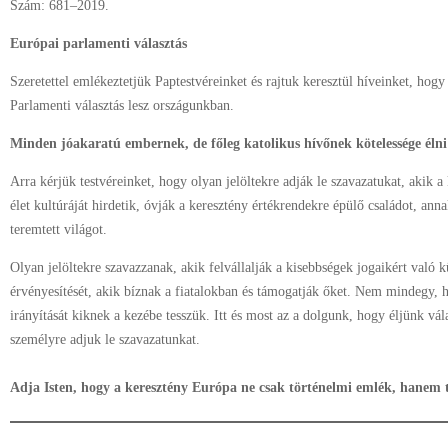
Sz
ám: 681–2019.
Európai parlamenti választás
Szeretettel emlékeztetjük Paptestvéreinket és rajtuk keresztül híveinket, hog
Parlamenti választás lesz országunkban.
Minden jóakaratú embernek, de főleg katolikus hívőnek kötelessége élni 
Arra kérjük testvéreinket, hogy olyan jelöltekre adják le szavazatukat, akik a 
élet kultúráját hirdetik, óvják a keresztény értékrendekre épülő családot, anna
teremtett világot.
Olyan jelöltekre szavazzanak, akik felvállalják a kisebbségek jogaikért való 
érvényesítését, akik bíznak a fiatalokban és támogatják őket. Nem mindegy, 
irányítását kiknek a kezébe tesszük. Itt és most az a dolgunk, hogy éljünk vá
személyre adjuk le szavazatunkat.
Adja Isten, hogy a keresztény Európa ne csak történelmi emlék, hanem t