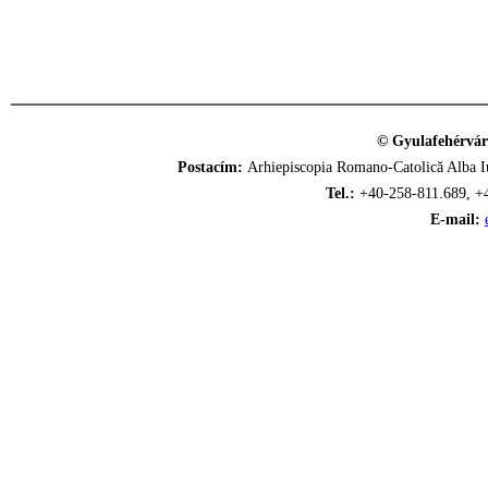
© Gyulafehérvár
Postacím:
Arhiepiscopia Romano-Catolică Alba Iu
Tel.:
+40-258-811.689, +
E-mail: