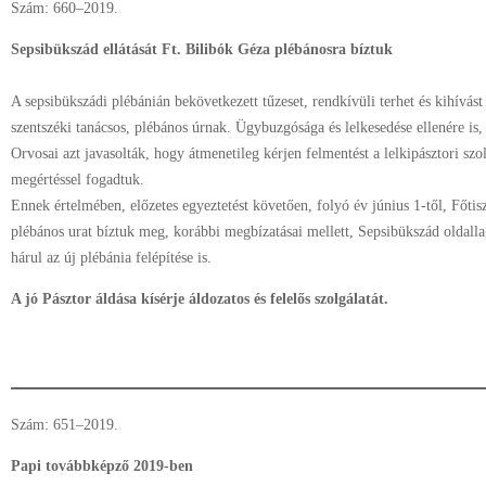
Szám: 660–2019.
Sepsibükszád ellátását Ft. Bilibók Géza plébánosra bíztuk
A sepsibükszádi plébánián bekövetkezett tűzeset, rendkívüli terhet és kihívást
szentszéki tanácsos, plébános úrnak. Ügybuzgósága és lelkesedése ellenére is, 
Orvosai azt javasolták, hogy átmenetileg kérjen felmentést a lelkipásztori szol
megértéssel fogadtuk.
Ennek értelmében, előzetes egyeztetést követően, folyó év június 1-től, Főti
plébános urat bíztuk meg, korábbi megbízatásai mellett, Sepsibükszád oldallag
hárul az új plébánia felépítése is.
A jó Pásztor áldása kísérje áldozatos és felelős szolgálatát.
Szám: 651–2019.
Papi továbbképző 2019-ben