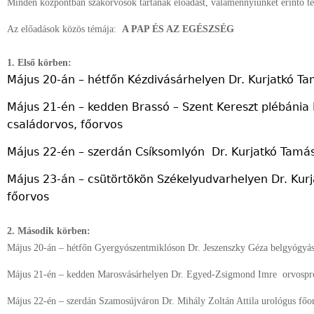
Minden központban szakorvosok tartanak előadást, valamennyiünket érintő 
Az előadások közös témája:
A PAP ÉS AZ EGÉSZSÉG
1. Első körben:
Május 20-án – hétfőn Kézdivásárhelyen Dr. Kurjatkó Ta
Május 21-én – kedden Brassó – Szent Kereszt plébánia
családorvos, főorvos
Május 22-én – szerdán Csíksomlyón Dr. Kurjatkó Tamás
Május 23-án – csütörtökön Székelyudvarhelyen Dr. Kur
főorvos
2. Második körben:
Május 20-án – hétfőn Gyergyószentmiklóson Dr. Jeszenszky Géza belgyógyás
Május 21-én – kedden Marosvásárhelyen Dr. Egyed-Zsigmond Imre orvosprof
Május 22-én – szerdán Szamosújváron Dr. Mihály Zoltán Attila urológus főo