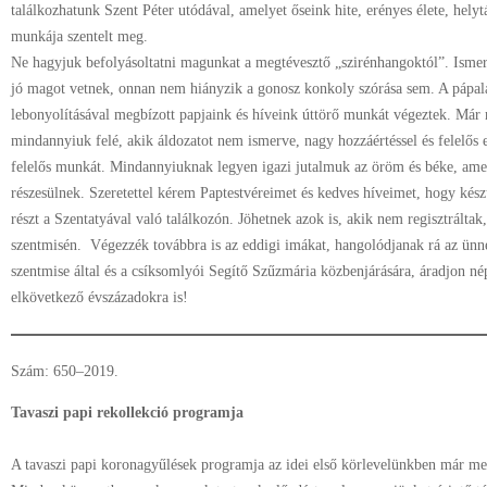
találkozhatunk Szent Péter utódával, amelyet őseink hite, erényes élete, helytá
munkája szentelt meg.
Ne hagyjuk befolyásoltatni magunkat a megtévesztő „szirénhangoktól”. Ismerj
jó magot vetnek, onnan nem hiányzik a gonosz konkoly szórása sem. A pápalá
lebonyolításával megbízott papjaink és híveink úttörő munkát végeztek. Má
mindannyiuk felé, akik áldozatot nem ismerve, nagy hozzáértéssel és felelős 
felelős munkát. Mindannyiuknak legyen igazi jutalmuk az öröm és béke, amel
részesülnek. Szeretettel kérem Paptestvéreimet és kedves híveimet, hogy ké
részt a Szentatyával való találkozón. Jöhetnek azok is, akik nem regisztráltak
szentmisén. Végezzék továbbra is az eddigi imákat, hangolódjanak rá az ünn
szentmise által és a csíksomlyói Segítő Szűzmária közbenjárására, áradjon né
elkövetkező évszázadokra is!
Szám: 650–2019.
Tavaszi papi rekollekció programja
A tavaszi papi koronagyűlések programja az idei első körlevelünkben már meg