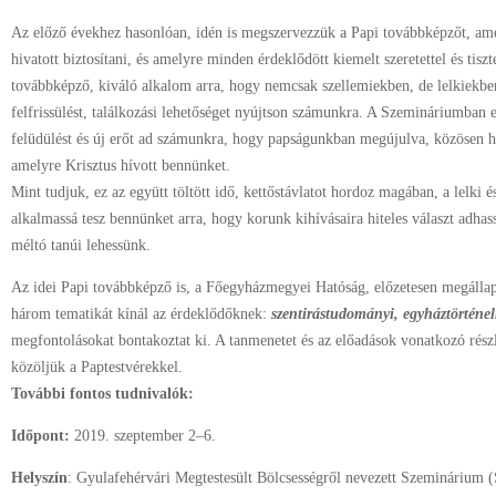
Az előző évekhez hasonlóan, idén is megszervezzük a Papi továbbképzőt, am
hivatott biztosítani, és amelyre minden érdeklődött kiemelt szeretettel és tis
továbbképző, kiváló alkalom arra, hogy nemcsak szellemiekben, de lelkiekben
felfrissülést, találkozási lehetőséget nyújtson számunkra. A Szemináriumban eg
felüdülést és új erőt ad számunkra, hogy papságunkban megújulva, közösen h
amelyre Krisztus hívott bennünket.
Mint tudjuk, ez az együtt töltött idő, kettőstávlatot hordoz magában, a lelki é
alkalmassá tesz bennünket arra, hogy korunk kihívásaira hiteles választ adh
méltó tanúi lehessünk.
Az idei Papi továbbképző is, a Főegyházmegyei Hatóság, előzetesen megállap
három tematikát kínál az érdeklődőknek:
szentirástudományi, egyháztörténel
megfontolásokat bontakoztat ki. A tanmenetet és az előadások vonatkozó rész
közöljük a Paptestvérekkel.
További fontos tudnivalók:
Időpont:
2019. szeptember 2–6.
Helyszín
: Gyulafehérvári Megtestesült Bölcsességről nevezett Szeminárium 