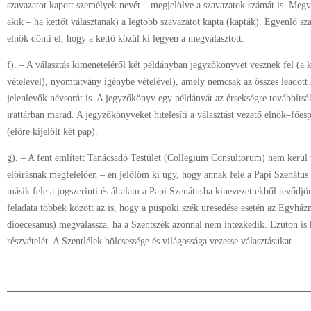
szavazatot kapott személyek nevét – megjelölve a szavazatok számát is. Megvá
akik – ha kettőt választanak) a legtöbb szavazatot kapta (kapták). Egyenlő s
elnök dönti el, hogy a kettő közül ki legyen a megválasztott.
f). – A választás kimeneteléről két példányban jegyzőkönyvet vesznek fel (a
vételével), nyomtatvány igénybe vételével), amely nemcsak az összes leadott
jelenlevők névsorát is. A jegyzőkönyv egy példányát az érsekségre továbbítsá
irattárban marad. A jegyzőkönyveket hitelesíti a választást vezető elnök–főespe
(előre kijelölt két pap).
g). – A fent említett Tanácsadó Testület (Collegium Consultorum) nem kerül 
előírásnak megfelelően – én jelölöm ki úgy, hogy annak fele a Papi Szenátus 
másik fele a jogszerinti és általam a Papi Szenátusba kinevezettekből tevődj
feladata többek között az is, hogy a püspöki szék üresedése esetén az Egyh
dioecesanus) megválassza, ha a Szentszék azonnal nem intézkedik. Ezúton is
részvételét. A Szentlélek bölcsessége és világossága vezesse választásukat.