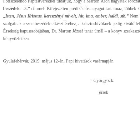
Főtisztelendő Paptestvérekkel tudatjuk, hogy a Márton Áron hagyaték soroza
beszédek – 3.”
címmel. Kifejezetten prédikációs anyagot tartalmaz, többek k
„Isten, Jézus Krisztus, keresztényi mivolt, hit, ima, ember, halál, stb.”
Nem k
szolgálnak a szentbeszédek elkészítéséhez, a krisztushívőknek pedig kiváló l
Érsekség kapusszobájában, Dr. Marton József tanár úrnál – a könyv szerkeszt
könyvüzletben.
Gyulafehérvár, 2019. május 12-én, Papi hivatások vasárnapján
† György s.k.
érsek