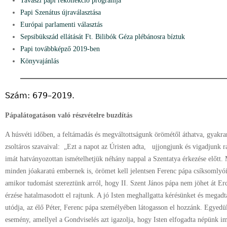
Tavaszi papi rekollekció programja
Papi Szenátus újraválasztása
Európai parlamenti választás
Sepsibükszád ellátását Ft. Bilibók Géza plébánosra bíztuk
Papi továbbképző 2019-ben
Könyvajánlás
Szám: 679–2019.
Pápalátogatáson való részvételre buzdítás
A húsvéti időben, a feltámadás és megváltottságunk örömétől áthatva, gyakr
zsoltáros szavaival: „Ezt a napot az Úristen adta, ujjongjunk és vigadjunk ra
imát hatványozottan ismételhetjük néhány nappal a Szentatya érkezése előtt.
minden jóakaratú embernek is, örömet kell jelentsen Ferenc pápa csíksomlyói 
amikor tudomást szereztünk arról, hogy II. Szent János pápa nem jöhet át Er
érzése hatalmasodott el rajtunk. A jó Isten meghallgatta kérésünket és megadt
utódja, az élő Péter, Ferenc pápa személyében látogasson el hozzánk. Egyedül
esemény, amellyel a Gondviselés azt igazolja, hogy Isten elfogadta népünk im