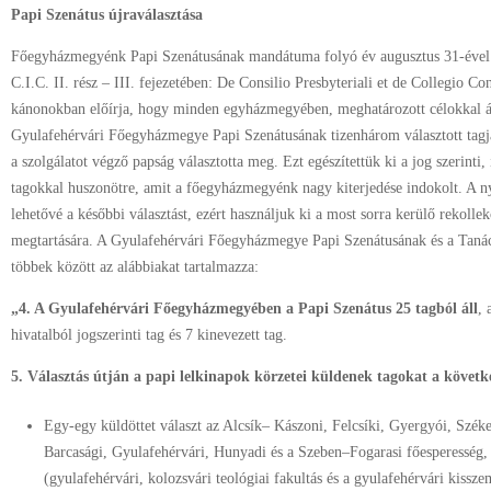
Papi Szenátus újraválasztása
Főegyházmegyénk Papi Szenátusának mandátuma folyó év augusztus 31-ével 
C.I.C. II. rész – III. fejezetében: De Consilio Presbyteriali et de Collegio 
kánonokban előírja, hogy minden egyházmegyében, meghatározott célokkal áll
Gyulafehérvári Főegyházmegye Papi Szenátusának tizenhárom választott tagj
a szolgálatot végző papság választotta meg. Ezt egészítettük ki a jog szerinti, 
tagokkal huszonötre, amit a főegyházmegyénk nagy kiterjedése indokolt. A n
lehetővé a későbbi választást, ezért használjuk ki a most sorra kerülő rekollek
megtartására. A Gyulafehérvári Főegyházmegye Papi Szenátusának és a Tanác
többek között az alábbiakat tartalmazza:
„4. A Gyulafehérvári Főegyházmegyében a Papi Szenátus 25 tagból áll
, 
hivatalból jogszerinti tag és 7 kinevezett tag.
5. Választás útján a papi lelkinapok körzetei küldenek tagokat a követk
Egy-egy küldöttet választ az Alcsík– Kászoni, Felcsíki, Gyergyói, Szék
Barcasági, Gyulafehérvári, Hunyadi és a Szeben–Fogarasi főesperesség, 
(gyulafehérvári, kolozsvári teológiai fakultás és a gyulafehérvári kissz