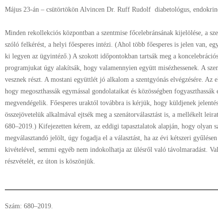
Május 23-án – csütörtökön Alvincen Dr. Ruff Rudolf diabetológus, endokrin
Minden rekollekciós központban a szentmise főcelebránsának kijelölése, a sz
szóló felkérést, a helyi főesperes intézi. (Ahol több főesperes is jelen van, 
ki legyen az ügyintéző.) A szokott időpontokban tartsák meg a koncelebrációs
programjukat úgy alakítsák, hogy valamennyien együtt misézhessenek. A sze
vesznek részt. A mostani együttlét jó alkalom a szentgyónás elvégzésére. Az 
hogy megoszthassák egymással gondolataikat és közösségben fogyaszthassák e
megvendégelik. Főesperes uraktól továbbra is kérjük, hogy küldjenek jelentés
összejövetelük alkalmával ejtsék meg a szenátorválasztást is, a mellékelt lei
680–2019.) Kifejezetten kérem, az eddigi tapasztalatok alapján, hogy olyan sz
megválasztandó jelölt, úgy fogadja el a választást, ha az évi kétszeri gyűlésen
kivételével, semmi egyéb nem indokolhatja az ülésről való távolmaradást. Va
részvételét, ez úton is köszönjük.
Szám: 680–2019.