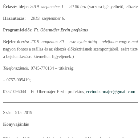
Érkezés ideje:
2019. szeptember 1. – 20.00 óra
(vacsora igényelhető, előzetes
Hazautazás:
2019. szeptember 6.
Programfelelős:
Ft. Obermájer Ervin prefektus
Bejelentkezés:
2019. augusztus 30. – este nyolc óráig – telefonon vagy e-ma
nagyon fontos a szállás és az étkezés előkészítésnek szempontjából, ezért tiszt
a bejelentkezésre kiemelten figyeljenek.)
Telefonszámok:
0745-770134 – titkárság;
– 0757-905419;
0757-096044 – Ft. Obermájer Ervin prefektus;
ervinobermajer@gmail.com
Szám: 515–2019.
Könyvajánlás