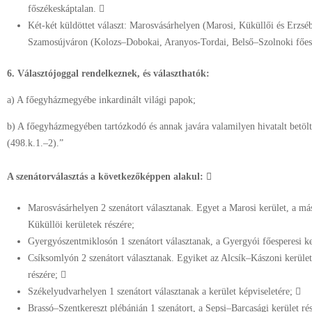
főszékeskáptalan. 
Két-két küldöttet választ: Marosvásárhelyen (Marosi, Küküllői és Erzséb
Szamosújváron (Kolozs–Dobokai, Aranyos-Tordai, Belső–Szolnoki főes
6. Választójoggal rendelkeznek, és választhatók:
a) A főegyházmegyébe inkardinált világi papok;
b) A főegyházmegyében tartózkodó és annak javára valamilyen hivatalt betöl
(498.k.1.–2).”
A szenátorválasztás a következőképpen alakul: 
Marosvásárhelyen 2 szenátort választanak. Egyet a Marosi kerület, a más
Küküllöi kerületek részére;
Gyergyószentmiklosón 1 szenátort választanak, a Gyergyói főesperesi ke
Csíksomlyón 2 szenátort választanak. Egyiket az Alcsík–Kászoni kerület,
részére; 
Székelyudvarhelyen 1 szenátort választanak a kerület képviseletére; 
Brassó–Szentkereszt plébánián 1 szenátort, a Sepsi–Barcasági kerület ré