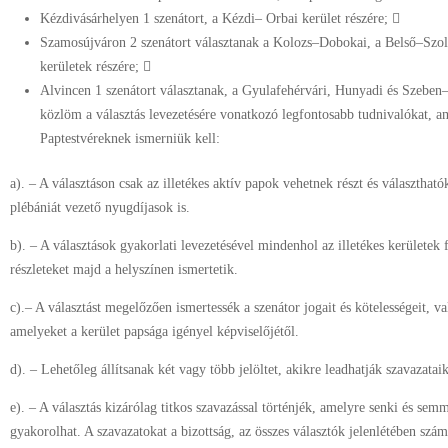
Kézdivásárhelyen 1 szenátort, a Kézdi– Orbai kerület részére; 
Szamosújváron 2 szenátort választanak a Kolozs–Dobokai, a Belső–Szol
kerületek részére; 
Alvincen 1 szenátort választanak, a Gyulafehérvári, Hunyadi és Szeben–
közlöm a választás levezetésére vonatkozó legfontosabb tudnivalókat, a
Paptestvéreknek ismerniük kell:
a). – A választáson csak az illetékes aktív papok vehetnek részt és választha
plébániát vezető nyugdíjasok is.
b). – A választások gyakorlati levezetésével mindenhol az illetékes kerületek 
részleteket majd a helyszínen ismertetik.
c).– A választást megelőzően ismertessék a szenátor jogait és kötelességeit, v
amelyeket a kerület papsága igényel képviselőjétől.
d). – Lehetőleg állítsanak két vagy több jelöltet, akikre leadhatják szavazataik
e). – A választás kizárólag titkos szavazással történjék, amelyre senki és se
gyakorolhat. A szavazatokat a bizottság, az összes választók jelenlétében szá