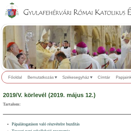
Jump to navigation
Főoldal
Bemutatkozás
Székesegyház
Címtár
Papjain
2019/V. körlevél (2019. május 12.)
Tartalom:
Pápalátogatáson való részvételre buzdítás