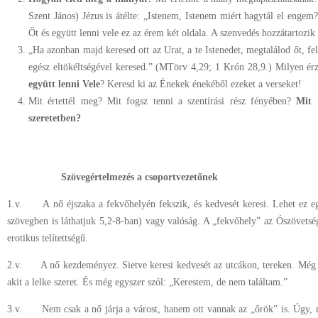
Szent János) Jézus is átélte: „Istenem, Istenem miért hagytál el enge
Őt és együtt lenni vele ez az érem két oldala. A szenvedés hozzátartozik 
„Ha azonban majd keresed ott az Urat, a te Istenedet, megtalálod őt, fe
egész eltökéltségével keresed.” (MTörv 4,29; 1 Krón 28,9.) Milyen érz
együtt lenni Vele
? Keresd ki az Énekek énekéből ezeket a verseket!
Mit értettél meg? Mit fogsz tenni a szentírási rész fényében?
Mit 
szeretetben?
Szövegértelmezés a csoportvezetőnek
1.v. A nő éjszaka a fekvőhelyén fekszik, és kedvesét keresi. Lehet ez 
szövegben is láthatjuk 5,2-8-ban) vagy valóság. A „fekvőhely” az Ószövets
erotikus telítettségű.
2.v. A nő kezdeményez. Sietve keresi kedvesét az utcákon, tereken. Még e
akit a lelke szeret. És még egyszer szól: „Kerestem, de nem találtam.”
3.v. Nem csak a nő járja a várost, hanem ott vannak az „őrök” is. Úgy, m