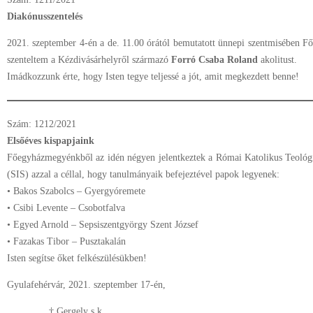
Diakónusszentelés
2021. szeptember 4-én a de. 11.00 órától bemutatott ünnepi szentmisében 
szenteltem a Kézdivásárhelyről származó
Forró Csaba Roland
akolitust.
Imádkozzunk érte, hogy Isten tegye teljessé a jót, amit megkezdett benne!
Szám: 1212/2021
Elsőéves kispapjaink
Főegyházmegyénkből az idén négyen jelentkeztek a Római Katolikus Teológia
(SIS) azzal a céllal, hogy tanulmányaik befejeztével papok legyenek:
• Bakos Szabolcs – Gyergyóremete
• Csibi Levente – Csobotfalva
• Egyed Arnold – Sepsiszentgyörgy Szent József
• Fazakas Tibor – Pusztakalán
Isten segítse őket felkészülésükben!
Gyulafehérvár, 2021. szeptember 17-én,
† Gergely s.k.