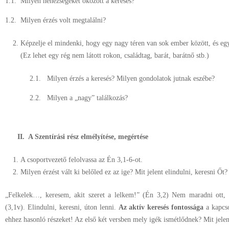
1.1. Milyen nehézségeket okozott a keresés?
1.2. Milyen érzés volt megtalálni?
Képzelje el mindenki, hogy egy nagy téren van sok ember között, és eg
(Ez lehet egy rég nem látott rokon, családtag, barát, barátnő stb.)
2.1. Milyen érzés a keresés? Milyen gondolatok jutnak eszébe?
2.2. Milyen a „nagy” találkozás?
II.
A Szentírási rész elmélyítése, megértése
A csoportvezető felolvassa az Én 3,1-6-ot.
Milyen érzést vált ki belőled ez az ige? Mit jelent elindulni, keresni Őt?
„Felkelek…, keresem, akit szeret a lelkem!” (Én 3,2) Nem maradni ott, 
(3,1v). Elindulni, keresni, úton lenni.
Az aktív keresés fontossága
a kapcso
ehhez hasonló részeket! Az első két versben mely igék ismétlődnek? Mit jelen