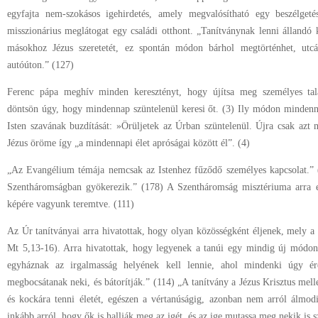
egyfajta nem-szokásos igehirdetés, amely megvalósítható egy beszélget
misszionárius meglátogat egy családi otthont. „Tanítványnak lenni állandó 
másokhoz Jézus szeretetét, ez spontán módon bárhol megtörténhet, utc
autóúton.” (127)
Ferenc pápa meghív minden keresztényt, hogy újítsa meg személyes talál
döntsön úgy, hogy mindennap szüntelenül keresi őt. (3) Ily módon minde
Isten szavának buzdítását: »Örüljetek az Úrban szüntelenül. Újra csak azt 
Jézus öröme így „a mindennapi élet apróságai között él”. (4)
„Az Evangélium témája nemcsak az Istenhez fűződő személyes kapcsolat.”
Szentháromságban gyökerezik.” (178) A Szentháromság misztériuma arra e
képére vagyunk teremtve. (111)
Az Úr tanítványai arra hivatottak, hogy olyan közösségként éljenek, mely a f
Mt 5,13-16). Arra hivatottak, hogy legyenek a tanúi egy mindig új módon 
egyháznak az irgalmasság helyének kell lennie, ahol mindenki úgy ére
megbocsátanak neki, és bátorítják.” (114) „A tanítvány a Jézus Krisztus melle
és kockára tenni életét, egészen a vértanúságig, azonban nem arról álmod
inkább arról, hogy ők is hallják meg az igét, és az ige mutassa meg nekik is s