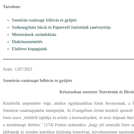
Tartalom:
Szentírás-vasárnapi felhívás és gyűjtés
Székesegyházi búcsú és Papnevelő Intézetünk tanévnyitója
Ministránsok zarándoklata
Diakónusszentelés
Elsőéves kispapjaink
Szám: 1207/2021
Szentírás-vasárnapi felhívás és gyűjtés
Krisztusban szeretett Testvéreim és Híve
Közeledik szeptember vége, amikor egyházunkban Szent Jeromosnak, a Sz
Szentírás vasárnapjaként ünnepeljük.
Az Evangélium öröme
kezdetű apostoli 
Isten szava „belülről táplálja és erősíti a keresztényeket, és teszi képessé őke
a mindennapi életben.” (174) Fontos számunkra „hogy jól ismerjük Isten s
plébániák és minden katolikus közösség komolyan, következetesen tanulmány