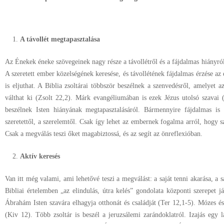
A távollét megtapasztalása
Az Énekek éneke szövegeinek nagy része a távollétről és a fájdalmas hiányról
A szeretett ember közelségének keresése, és távollétének fájdalmas érzése az
is eljuthat. A Biblia zsoltárai többször beszélnek a szenvedésről, amelyet a
válthat ki (Zsolt 22,2). Márk evangéliumában is ezek Jézus utolsó szavai
beszélnek Isten hiányának megtapasztalásáról. Bármennyire fájdalmas is e
szeretettől, a szerelemtől. Csak így lehet az embernek fogalma arról, hogy 
Csak a megválás teszi őket magabiztossá, és az segít az önreflexióban.
Aktív keresés
Van itt még valami, ami lehetővé teszi a megválást: a saját tenni akarása, a sa
Bibliai értelemben „az elindulás, útra kelés” gondolata központi szerepet já
Ábrahám Isten szavára elhagyja otthonát és családját (Ter 12,1-5). Mózes é
(Kiv 12). Több zsoltár is beszél a jeruzsálemi zarándoklatról. Izajás egy