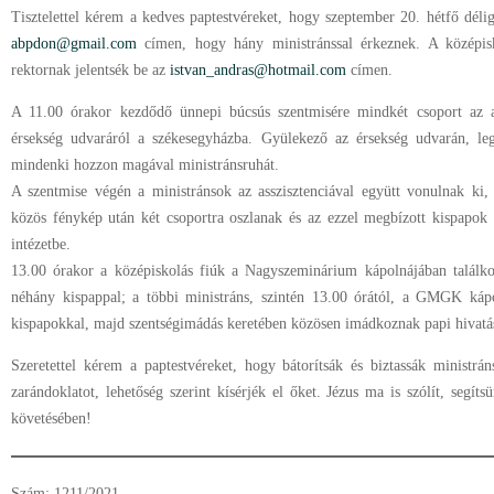
Tisztelettel kérem a kedves paptestvéreket, hogy szeptember 20. hétfő déli
abpdon@gmail.com
címen, hogy hány ministránssal érkeznek. A középisk
rektornak jelentsék be az
istvan_andras@hotmail.com
címen.
A 11.00 órakor kezdődő ünnepi búcsús szentmisére mindkét csoport az as
érsekség udvaráról a székesegyházba. Gyülekező az érsekség udvarán, l
mindenki hozzon magával ministránsruhát.
A szentmise végén a ministránsok az asszisztenciával együtt vonulnak ki,
közös fénykép után két csoportra oszlanak és az ezzel megbízott kispapok i
intézetbe.
13.00 órakor a középiskolás fiúk a Nagyszeminárium kápolnájában találko
néhány kispappal; a többi ministráns, szintén 13.00 órától, a GMGK kápol
kispapokkal, majd szentségimádás keretében közösen imádkoznak papi hivatá
Szeretettel kérem a paptestvéreket, hogy bátorítsák és biztassák ministr
zarándoklatot, lehetőség szerint kísérjék el őket. Jézus ma is szólít, segí
követésében!
Szám: 1211/2021