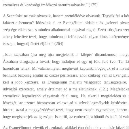
személyes és közösségi imádkozó szentírásolvasást.” (175)
A Szentírást ne csak olvassuk, hanem szemlélődve olvassuk. Tegyük fel a ké
fakaszt-e bennem? Időzzünk el az Evangélium oldalain és „szívvel olvas
szépsége elképeszt, s minden alkalommal magával ragad. Ezért sürgősen szer
amely lehetővé teszi, hogy mindennap felfedezzük: olyan kincs letétemény
és segít, hogy új életet éljünk.” (264)
„Isten szavában újra meg újra megjelenik a ‘kilépés’ dinamizmusa, melyet
Ábrahám elfogadja a hívást, hogy induljon el egy új föld felé (vö. Ter 1
hasonlóan tettek. Mi valamennyien meghívást kaptunk. Fogadjuk el a hívás
bennünk bátorság eljutni az összes perifériára, ahol szükség van az Evangé
kell a jobb képzésre, az Evangélium melletti világosabb tanúságtételre
üdvözítő szeretetét, amely értelmet ad a mi életünknek. (121) Megfeled
személyek legmélyebb vágyainak felel meg. Ha sikerül megfelelően és
lényegét, az üzenet bizonyosan választ ad a szívek legmélyebb kérdéseire
hirdeti, azzal a meggyőződéssel teszi, hogy nem csupán egyesekben, hanem a
hogy megismerjék az igazságot Istenről, az emberről, a bűntől és haláltól val
Az Evangéliumot vigyük el azoknak, akikkel épp dolgunk van: akár közel ál