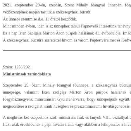
2021. szeptember 29-én, szerdán, Szent Mihály főangyal ünnepén, fő
védőszentjének napján tartjuk a székesegyházi búcsút.
Az ünnepi szentmise d.e. 11 órától kezdődik.
Mint minden évben, idén is az ünnephez társul Papnevelő Intézetünk tanévny
Ez a nap Isten Szolgája Márton Áron püspök halálának 41. évfordulója. Imá
A székesegyházi búcsúra szeretettel hívom és várom Paptestvéreimet és Kedv
Szám: 1258/2021
Ministránsok zarándoklata
Szeptember 29. Szent Mihály főangyal főünnepe, a székesegyház búcsúj
ünnepsége, valamint Isten szolgája Márton Áron püspök halálának év
főegyházmegyénk ministránsait Gyulafehérvárra, hogy ünnepeljünk együtt. 
megerősítése a szolgálat iránti hűségben és preszemináriumi hivatásgondozás.
A meghívás két csoporthoz szól: ministráns fiúk és lányok VIII. osztállyal b
fiúk, akik érdeklődnek a papi hivatás iránt, vagy akikben a lelkipásztor a hivat