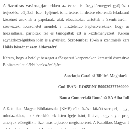
A
Szentírás vasárnapjá
ra ebben az évben is főegyházmegyei gyűjtést r
terjesztése céljából. Isten Igéjének ismertetése, hirdetése elsőrendű feladatun
köszönet azoknak a papoknak, akik előadásokat tartottak a Szentírásról, 
szerveztek. Köszönetet mondok a Tisztelendő Paptestvéreknek, hogy az
hozzáállással pártolták fel és támogatták ezt a kezdeményezést. Kére
egyházközségükben idén is a gyűjtést.
Szeptember 19
-én a szentmisék kere
Hálás köszönet ezen áldozatért!
Kérem, hogy a befolyt összeget a főesperesi központokon keresztül összesítve
Bibliatársulat alábbi bankszámlájára:
Asociaţia Catolică Biblică Maghiară
Cod IBAN: RO65RNCB00030377760900
Banca Comercială Română SA Alba Iul
A Katolikus Magyar Bibliatársulat (KMB) célkitűzései között szerepel, hogy j
mindazokhoz, akik érdeklődnek Isten Igéje iránt, illetve, hogy olyan pro
amelyek elősegítik a Szentírás teljesebb megismerését. A Katolikus Magyar Bi