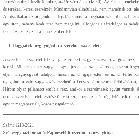
Jeruzsálembe érkezik Sionhoz, az Úr városához (Iz 60). Az Énekek énekében
és tereken, keresi szerelmét. Mindannyian elindulnak, nem maradnak ott, a
A misztikában az út gondolata legalább annyira meghatározó, mint az interp
egy úton, néhány lépés után nem megállni, elfogadni a fáradságot és nehézsé
Istenhez, és ez az út a másik ember felé is.
Hagyjátok megnyugodni a szerelmet/szeretetet
A szerelem, a szeretet felkavarja az embert, vágyakozóvá, sóvárgóvá teszi,
keresi. Minden ember vágya, hogy eljusson „a szent városba, a szent heg
éljen, megnyugvást találjon, hiszen az Ő igája édes, és az Ő terhe k
nyugalomra való vágyakozás érezhető a kedves háromszoros felhívásában,
Három olyan pillanatot említ a rész, amikor a szerelmesek együtt vannak, é
nem a szerelem felébresztéséről van szó, mert az már rég felébredt (a sz
együtt megtapasztalt, közös nyugalomról.
Szám: 1213/2021
Székesegyházi búcsú és Papnevelő Intézetünk tanévnyitója