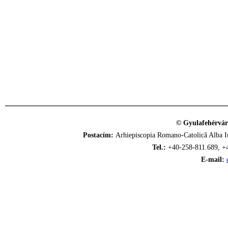
© Gyulafehérvár
Postacím:
Arhiepiscopia Romano-Catolică Alba Iu
Tel.:
+40-258-811.689, +
E-mail: