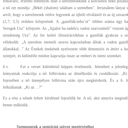
felkavaró, érzelmi élmények után a szerelmeseknek a kölcsönös béke pillana
a nő ezt mondja: „Békét (shalom) találtam a szemében”. Jeruzsálem lányai 
arról, hogy a szerelmesek védve legyenek az újbóli elválástól és az új zavaro
(2,7; 3,5) érdekes kifejezések. A „gazellák/zeba’ot” többes száma úgy 
Seregek Ura” kifejezés. Az „Ajjalot ha-sadeh/a vadon szarvasünői” viszont úg
mindenség Ura”. Az ősi keleti illusztrációkban a gazellák gyakran a s
vélekedik: „A szerelem istennői szoros kapcsolatban álltak a vadon gazel
állatokkal...” Az Énekek énekének nyelvezete több dimenziós és áttöri a ha
szintjeit, és különféle módon kapcsolja össze az emberi és isteni szinteket.
6.v. Ezt a verset különböző képpen értelmezik. Jelentheti a jelenlegi 
leányainak reakciója a nő felhívására az álmélkodás és csodálkozás: „Ki
fejezetben a nő ünnepélyes felhívása után újra megkérdezik. És a 6. fe
felkiáltanak: „Ki az ...?”
Ez a rész a nőnek feltett kérdéssel fejeződik be. A nő, akit annyira megindí
benne működik.
Szempontok a szentírási szöveg megértéséhez