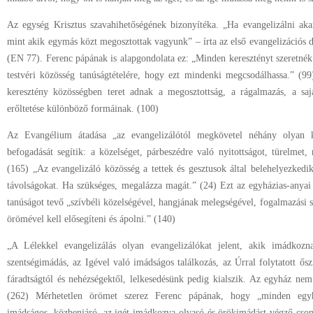
Az egység Krisztus szavahihetőségének bizonyítéka. „Ha evangelizálni a
mint akik egymás közt megosztottak vagyunk” – írta az első evangelizáció
(EN 77). Ferenc pápának is alapgondolata ez: „Minden keresztényt szeretnék
testvéri közösség tanúságtételére, hogy ezt mindenki megcsodálhassa.” (9
keresztény közösségben teret adnak a megosztottság, a rágalmazás, a sa
erőltetése különböző formáinak. (100)
Az Evangélium átadása „az evangelizálótól megkövetel néhány olyan k
befogadását segítik: a közelséget, párbeszédre való nyitottságot, türelmet,
(165) „Az evangelizáló közösség a tettek és gesztusok által belehelyezkedik
távolságokat. Ha szükséges, megalázza magát.” (24) Ezt az egyházias-anyai l
tanúságot tevő „szívbéli közelségével, hangjának melegségével, fogalmazási s
örömével kell elősegíteni és ápolni.” (140)
„A Lélekkel evangelizálás olyan evangelizálókat jelent, akik imád
szentségimádás, az Igével való imádságos találkozás, az Úrral folytatott ős
fáradtságtól és nehézségektől, lelkesedésünk pedig kialszik. Az egyház ne
(262) Mérhetetlen örömet szerez Ferenc pápának, hogy „minden egy
imádságos, közbenjáró, az igét imádkozva olvasó és örökimádást végző cso