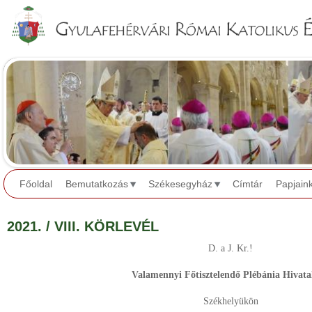
Jump to navigation
Főoldal
Bemutatkozás
Székesegyház
Címtár
Papjain
2021. / VIII. KÖRLEVÉL
D. a J. Kr.!
Valamennyi Főtisztelendő Plébánia Hivata
Székhelyükön