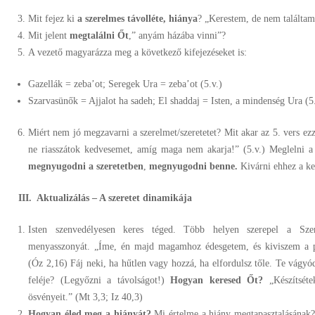
Mit fejez ki
a szerelmes távolléte, hiánya
? „Kerestem, de nem találtam.
Mit jelent
megtalálni Őt
,” anyám házába vinni”?
A vezető magyarázza meg a következő kifejezéseket is:
Gazellák = zeba’ot; Seregek Ura = zeba’ot (5.v.)
Szarvasünők = Ajjalot ha sadeh; El shaddaj = Isten, a mindenség Ura (5.
Miért nem jó megzavarni a szerelmet/szeretetet? Mit akar az 5. vers ezz
ne riasszátok kedvesemet, amíg maga nem akarja!” (5.v.) Meglelni a
megnyugodni a szeretetben
,
megnyugodni benne.
Kivárni ehhez a kel
III.
Aktualizálás – A szeretet dinamikája
Isten szenvedélyesen keres téged. Több helyen szerepel a Szen
menyasszonyát. „Íme, én majd magamhoz édesgetem, és kiviszem a p
(Óz 2,16) Fáj neki, ha hűtlen vagy hozzá, ha elfordulsz tőle. Te vágyó
feléje? (Legyőzni a távolságot!)
Hogyan keresed Őt?
„Készítsét
ösvényeit.” (Mt 3,3; Iz 40,3)
Hogyan éled meg a hiányát?
Mi értelme a hiány megtapasztalásának? 