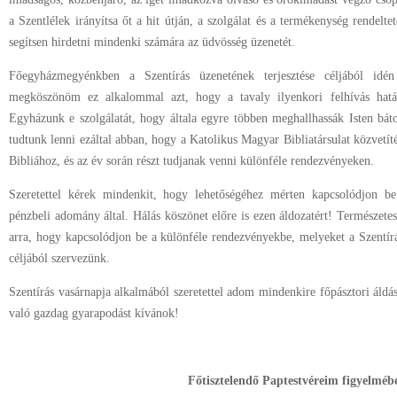
a Szentlélek irányítsa őt a hit útján, a szolgálat és a termékenység rendelt
segítsen hirdetni mindenki számára az üdvösség üzenetét.
Főegyházmegyénkben a Szentírás üzenetének terjesztése céljából idén
megköszönöm ez alkalommal azt, hogy a tavaly ilyenkori felhívás hatá
Egyházunk e szolgálatát, hogy általa egyre többen meghallhassák Isten báto
tudtunk lenni ezáltal abban, hogy a Katolikus Magyar Bibliatársulat közvetít
Bibliához, és az év során részt tudjanak venni különféle rendezvényeken.
Szeretettel kérek mindenkit, hogy lehetőségéhez mérten kapcsolódjon be
pénzbeli adomány által. Hálás köszönet előre is ezen áldozatért! Természet
arra, hogy kapcsolódjon be a különféle rendezvényekbe, melyeket a Szentí
céljából szervezünk.
Szentírás vasárnapja alkalmából szeretettel adom mindenkire főpásztori áldá
való gazdag gyarapodást kívánok!
Főtisztelendő Paptestvéreim figyelméb