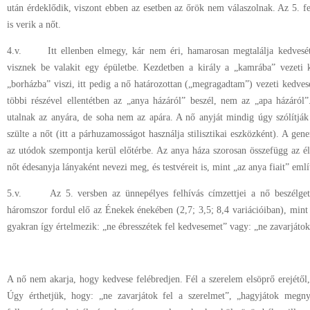
után érdeklődik, viszont ebben az esetben az őrök nem válaszolnak. Az 5. 
is verik a nőt.
4.v. Itt ellenben elmegy, kár nem éri, hamarosan megtalálja kedvesé
visznek be valakit egy épületbe. Kezdetben a király a „kamrába” vezeti k
„borházba” viszi, itt pedig a nő határozottan („megragadtam”) vezeti kedve
többi részével ellentétben az „anya házáról” beszél, nem az „apa házáról
utalnak az anyára, de soha nem az apára. A nő anyját mindig úgy szólítjá
szülte a nőt (itt a párhuzamosságot használja stilisztikai eszközként). A ge
az utódok szempontja kerül előtérbe. Az anya háza szorosan összefügg az él
nőt édesanyja lányaként nevezi meg, és testvéreit is, mint „az anya fiait” említ
5.v. Az 5. versben az ünnepélyes felhívás címzettjei a nő beszélgetőt
háromszor fordul elő az Énekek énekében (2,7; 3,5; 8,4 variációiban), mint e
gyakran így értelmezik: „ne ébresszétek fel kedvesemet” vagy: „ne zavarjáto
A nő nem akarja, hogy kedvese felébredjen. Fél a szerelem elsöprő erejétől,
Úgy érthetjük, hogy: „ne zavarjátok fel a szerelmet”, „hagyjátok megny