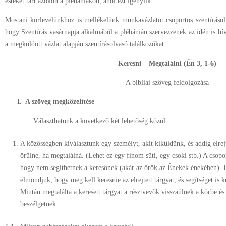
esteket tart azokon a plébániákon, ahol ezt igénylik.
Mostani körlevelünkhöz is mellékelünk munkavázlatot csoportos szentírásol
hogy Szentírás vasárnapja alkalmából a plébánián szervezzenek az idén is h
a megküldött vázlat alapján szentírásolvasó találkozókat.
Keresni – Megtalálni (Én 3, 1-6)
A bibliai szöveg feldolgozása
I. A szöveg megközelítése
Választhatunk a következő két lehetőség közül:
A közösségben kiválasztunk egy személyt, akit kiküldünk, és addig elr
örülne, ha megtalálná. (Lehet ez egy finom süti, egy csoki stb.) A csopo
hogy nem segíthetnek a keresőnek (akár az őrök az Énekek énekében). Be
elmondjuk, hogy meg kell keresnie az elrejtett tárgyat, és segítséget is 
Miután megtalálta a keresett tárgyat a résztvevők visszaülnek a körbe é
beszélgetnek: