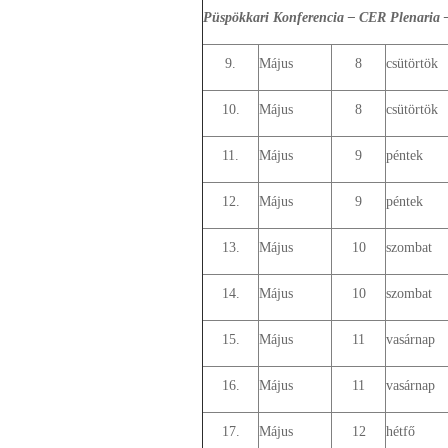
Püspökkari Konferencia – CER Plenaria 
9.
Május
8
csütörtök
10.
Május
8
csütörtök
11.
Május
9
péntek
12.
Május
9
péntek
13.
Május
10
szombat
14.
Május
10
szombat
15.
Május
11
vasárnap
16.
Május
11
vasárnap
17.
Május
12
hétfő