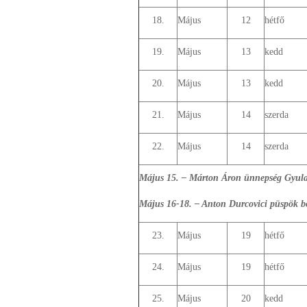
18.
Május
12
hétfő
19.
Május
13
kedd
20.
Május
13
kedd
21.
Május
14
szerda
22.
Május
14
szerda
Május 15. – Márton Áron ünnepség Gyul
Május 16-18. – Anton Durcovici püspök b
23.
Május
19
hétfő
24.
Május
19
hétfő
25.
Május
20
kedd