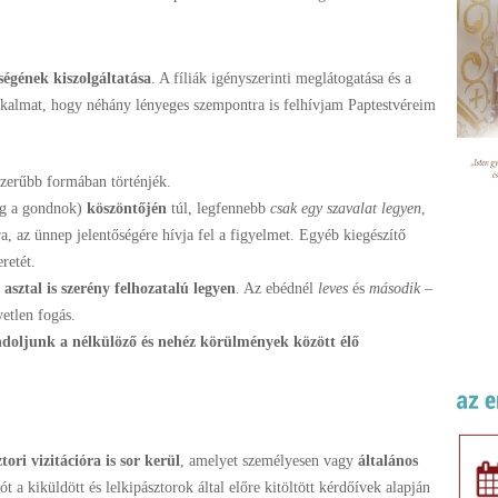
ségének kiszolgáltatása
. A fíliák igényszerinti meglátogatása és a
lkalmat, hogy néhány lényeges szempontra is felhívjam Paptestvéreim
szerűbb formában történjék.
eg a gondnok)
köszöntőjén
túl, legfennebb
csak egy szavalat legyen
,
a, az ünnep jelentőségére hívja fel a figyelmet. Egyéb kiegészítő
retét.
asztal is szerény felhozatalú legyen
. Az ebédnél
leves
és
második
–
yetlen fogás.
doljunk a nélkülöző és nehéz körülmények között élő
tori vizitációra is sor kerül
, amelyet személyesen vagy
általános
t a kiküldött és lelkipásztorok által előre kitöltött kérdőívek alapján