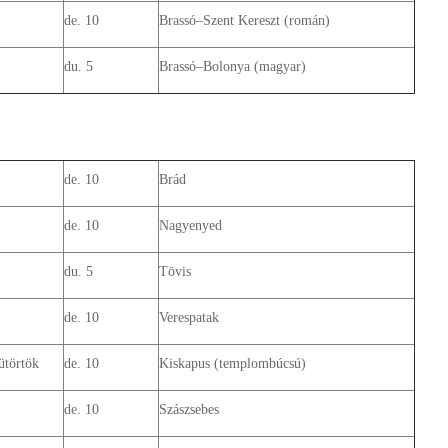
de. 10
Brassó–Szent Kereszt (román)
du. 5
Brassó–Bolonya (magyar)
de. 10
Brád
de. 10
Nagyenyed
du. 5
Tövis
de. 10
Verespatak
ütörtök
de. 10
Kiskapus (templombúcsú)
de. 10
Szászsebes