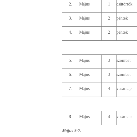
2.
Május
1
csütörtök
3.
Május
2
péntek
4.
Május
2
péntek
5.
Május
3
szombat
6.
Május
3
szombat
7.
Május
4
vasárnap
8.
Május
4
vasárnap
Május 5-7.