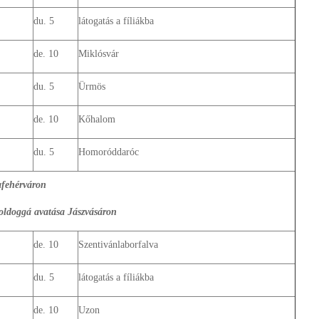
du. 5
látogatás a fíliákba
de. 10
Miklósvár
du. 5
Ürmös
de. 10
Kőhalom
du. 5
Homoróddaróc
afehérváron
oldoggá avatása Jászvásáron
de. 10
Szentivánlaborfalva
du. 5
látogatás a fíliákba
de. 10
Uzon