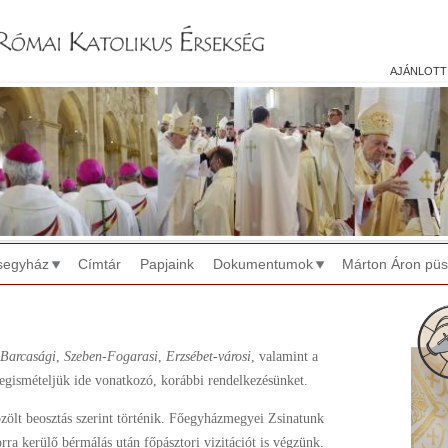
Jump to navigation
ajánlott
segyház
Címtár
Papjaink
Dokumentumok
Márton Áron pü
-Barcasági
,
Szeben-Fogarasi
,
Erzsébet-városi
, valamint a
gismételjük ide vonatkozó, korábbi rendelkezésünket.
özölt beosztás szerint történik. Főegyházmegyei Zsinatunk
rra kerülő bérmálás után főpásztori vizitációt is végzünk.