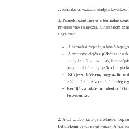
A bérmálás és vizitáció rendje a következő:
1. Püspöki szentmise és a bérmálás szent
hívekkel való találkozás. Kihasználom az a
figyelmét:
A bérmálási fogadás, a lehető legegy
A szentmise elején a
plébános
(esetl
amely lehetőleg a szentség fontosságár
programokkal ne nyújtsák a liturgia ke
Kifejezett kérésem, hogy az ünnepi 
előétel nélkül. A vacsoránál is elég eg
Kerüljük a túlzást mindenben! Gon
testvéreinkre.
2.
A C.I.C. 396. kánonja értelmében
főpász
helynökeim
bevonásával végzek. A vizitáció