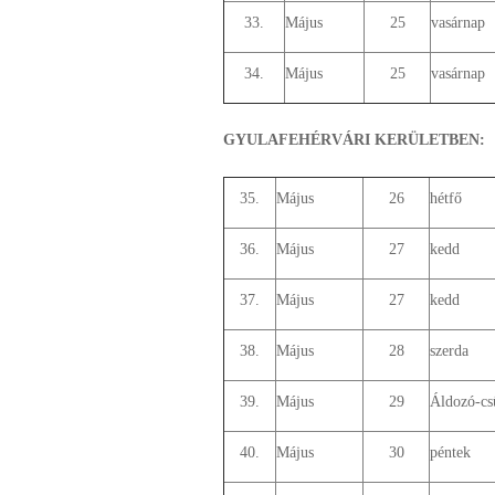
33.
Május
25
vasárnap
34.
Május
25
vasárnap
GYULAFEHÉRVÁRI KERÜLETBEN:
35.
Május
26
hétfő
36.
Május
27
kedd
37.
Május
27
kedd
38.
Május
28
szerda
39.
Május
29
Áldozó-cs
40.
Május
30
péntek