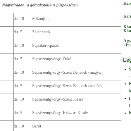
Ker
– Nagyváradon, a görögkatolikus püspökségen
Kris
de. 10
Mikóújfalu
Kia
Kön
du. 5
Zalánpatak
A gy
kis
de. 10
Sepsiköröspatak
du. 5
Sepsiszentgyörgy–Őrkő
Le
de. 10
Sepsiszentgyörgy–Szent Benedek (magyar)
–
du. 5
Sepsiszentgyörgy–Szent Benedek (román)
F
de. 10
Sepsiszentgyörgy–Szent József
I
du. 5
Sepsiszentgyörgy–Krisztus Király
K
de. 10
Barót