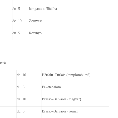
du. 5
látogatás a fíliákba
de. 10
Zernyest
du. 5
Rozsnyó
etén
de. 10
Hétfalu–Türkös (templombúcsú)
du. 5
Feketehalom
de. 10
Brassó–Belváros (magyar)
du. 5
Brassó–Belváros (román)