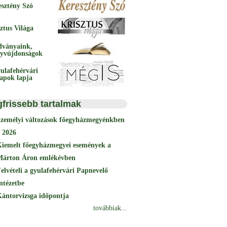
esztény Szó
ztus Világa
dványaink,
yvújdonságok
ulafehérvári
papok lapja
gfrissebb tartalmak
Személyi változások főegyházmegyénkben
 2026
Kiemelt főegyházmegyei események a
Márton Áron emlékévben
elvételi a gyulafehérvári Papnevelő
ntézetbe
ántorvizsga időpontja
továbbiak...