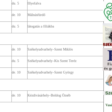
du. 5
Illyefalva
de. 10
Málnásfürdő
du. 5
látogatás a fíliákba
de. 10
Székelyudvarhely–Szent Miklós
du. 5
Székelyudvarhely–Kis Szent Teréz
de. 10
Székelyudvarhely–Szent György
Sz
de. 10
Kézdivásárhely–Boldog Özséb
Vas