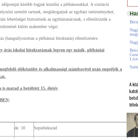
 időpontját később fogjuk közölni a plébánosokkal. A vizitáció
lyszíni szemlét tartunk, meglátogatjuk az egyházi intézményeket,
Ha
zási lehetőséget biztosítunk az egyháztanácsnak, s ellenőrizzük a
Bérm
ttekintését külön szakember végzi.
Nagy
megú
ás (hangsúlyozottan a plébániai hitoktatás) ellenőrzésére.
Nagy
gy órás iskolai hitoktatásnak legyen egy másik, plébániai
Beir
Gusz
Líc
Szen
egfelelő előkészület és alkalmassági számbavétel után engedjék a
at.
is marad a betöltött 15. életév
.
TBEN
:
de. 10
Sepsibükszád