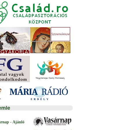
emle
árnap - Ajánló