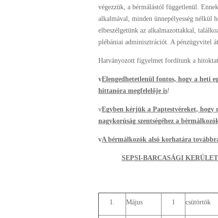
végezzük, a bérmálástól függetlenül. Ennek
alkalmával, minden ünnepélyesség nélkül he
elbeszélgetünk az alkalmazottakkal, találko
plébániai adminisztrációt. A pénzügyvitel á
Hatványozott figyelmet fordítunk a hitoktat
v
Elengedhetetlenül fontos, hogy a heti e
hittanóra megfelelője is
!
v
Egyben kérjük a Paptestvéreket, hogy m
nagykorúság szentségéhez a bérmálkozók
v
A bérmálkozók alsó korhatára továbbra 
SEPSI-BARCASÁGI KERÜLE
1.
Május
1
csütörtök