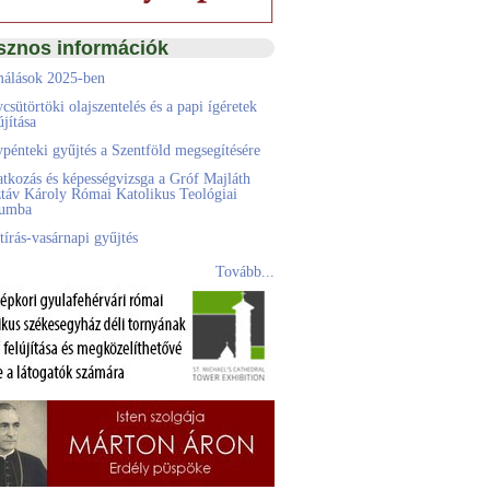
sznos információk
álások 2025-ben
csütörtöki olajszentelés és a papi ígéretek
jítása
pénteki gyűjtés a Szentföld megsegítésére
atkozás és képességvizsga a Gróf Majláth
táv Károly Római Katolikus Teológiai
eumba
tírás-vasárnapi gyűjtés
Tovább...