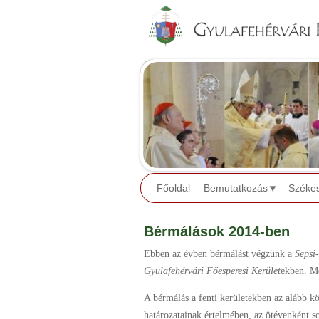
Főoldal
Bemutatkozás
Széke
Bérmálások 2014-ben
Ebben az évben bérmálást végzünk a
Sepsi
Gyulafehérvári
Főesperesi Kerület
ekben. Me
A bérmálás a fenti kerületekben az alább k
határozatainak értelmében, az ötévenként so