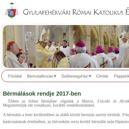
Jump to navigation
Főoldal
Bemutatkozás
Székesegyház
Címtár
Papjain
Bérmálások rendje 2017-ben
Ebben az évben bérmálást végzünk a
Marosi, Felcsíki és Alcsí
Megismételjük ide vonatkozó, korábbi rendelkezésünket.
A bérmálás a fenti kerületekben az alább közölt beosztás szerint történik. F
határozatainak értelmében, az ötévenként sorra kerülő bérmálás után főpásztor