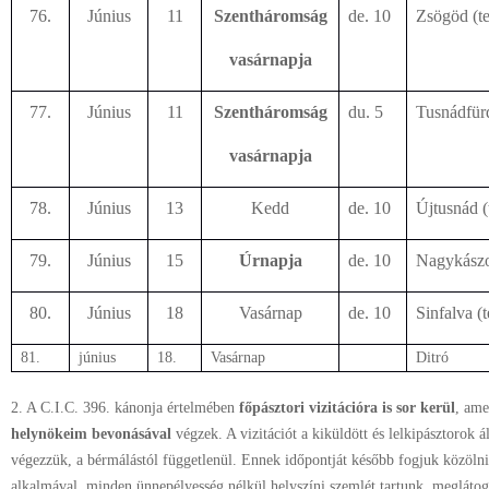
76.
Június
11
Szentháromság
de. 10
Zsögöd (t
vasárnapja
77.
Június
11
Szentháromság
du. 5
Tusnádfür
vasárnapja
78.
Június
13
Kedd
de. 10
Újtusnád 
79.
Június
15
Úrnapja
de. 10
Nagykászo
80.
Június
18
Vasárnap
de. 10
Sinfalva 
81.
június
18.
Vasárnap
Ditró
2. A C.I.C. 396. kánonja értelmében
főpásztori vizitációra is sor kerül
, ame
helynökeim bevonásával
végzek. A vizitációt a kiküldött és lelkipásztorok ál
végezzük, a bérmálástól függetlenül. Ennek időpontját később fogjuk közölni
alkalmával, minden ünnepélyesség nélkül helyszíni szemlét tartunk, meglátog