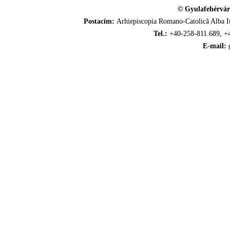
© Gyulafehérvár
Postacím:
Arhiepiscopia Romano-Catolică Alba Iu
Tel.:
+40-258-811.689, +
E-mail: