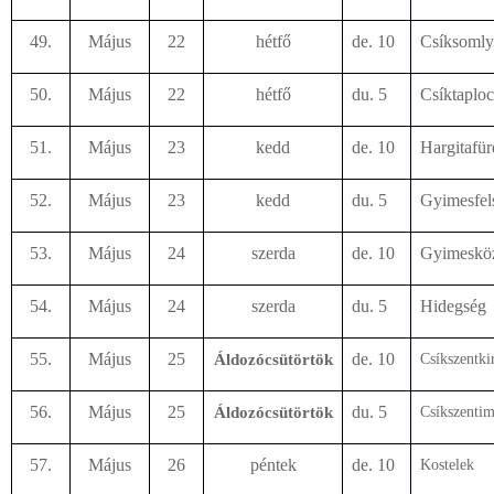
49.
Május
22
hétfő
de. 10
Csíksoml
50.
Május
22
hétfő
du. 5
Csíktaploc
51.
Május
23
kedd
de. 10
Hargitafü
52.
Május
23
kedd
du. 5
Gyimesfel
53.
Május
24
szerda
de. 10
Gyimeskö
54.
Május
24
szerda
du. 5
Hidegség
55.
Május
25
de. 10
Áldozócsütörtök
Csíkszentki
56.
Május
25
du. 5
Áldozócsütörtök
Csíkszentim
57.
Május
26
péntek
de. 10
Kostelek