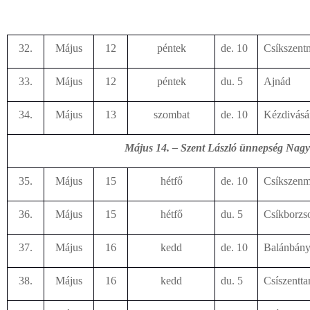
32.
Május
12
péntek
de. 10
Csíkszent
33.
Május
12
péntek
du. 5
Ajnád
34.
Május
13
szombat
de. 10
Kézdivásár
Május 14. – Szent László ünnepség Nag
35.
Május
15
hétfő
de. 10
Csíkszenm
36.
Május
15
hétfő
du. 5
Csíkborzs
37.
Május
16
kedd
de. 10
Balánbány
38.
Május
16
kedd
du. 5
Csíszentt