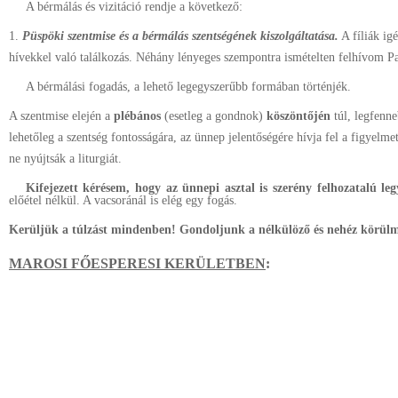
A bérmálás és vizitáció rendje a következő:
1.
Püspöki szentmise és a bérmálás szentségének kiszolgáltatása.
A fíliák ig
hívekkel való találkozás. Néhány lényeges szempontra ismételten felhívom P
A bérmálási fogadás, a lehető legegyszerűbb formában történjék.
A szentmise elején a
plébános
(esetleg a gondnok)
köszöntőjén
túl, legfenn
lehetőleg a szentség fontosságára, az ünnep jelentőségére hívja fel a figyel
ne nyújtsák a liturgiát.
Kifejezett kérésem, hogy az ünnepi asztal is szerény felhozatalú leg
előétel nélkül. A vacsoránál is elég egy fogás.
Kerüljük a túlzást mindenben! Gondoljunk a nélkülöző és nehéz körülm
MAROSI FŐESPERESI KERÜLETBEN
: