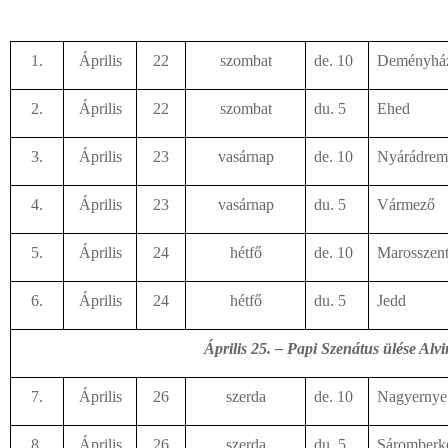
1.
Április
22
szombat
de. 10
Deményhá
2.
Április
22
szombat
du. 5
Ehed
3.
Április
23
vasárnap
de. 10
Nyárádrem
4.
Április
23
vasárnap
du. 5
Vármező
5.
Április
24
hétfő
de. 10
Marosszent
6.
Április
24
hétfő
du. 5
Jedd
Április 25. – Papi Szenátus ülése Alv
7.
Április
26
szerda
de. 10
Nagyernye
8.
Április
26
szerda
du. 5
Sáromberk