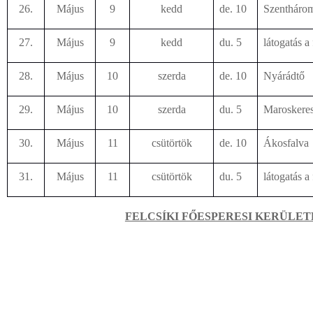
26.
Május
9
kedd
de. 10
Szentháro
27.
Május
9
kedd
du. 5
látogatás a 
28.
Május
10
szerda
de. 10
Nyárádtő
29.
Május
10
szerda
du. 5
Maroskeres
30.
Május
11
csütörtök
de. 10
Ákosfalva
31.
Május
11
csütörtök
du. 5
látogatás a 
FELCSÍKI FŐESPERESI KERÜLE