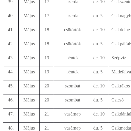
39.
Május
17
szerda
de. 10
Csíkszent
40.
Május
17
szerda
du. 5
Csíknagyb
41.
Május
18
csütörtök
de. 10
Csíkdelne
42.
Május
18
csütörtök
du. 5
Csíkpálfal
43.
Május
19
péntek
de. 10
Szépvíz
44.
Május
19
péntek
du. 5
Madéfalva
45.
Május
20
szombat
de. 10
Csíkrákos
46.
Május
20
szombat
du. 5
Csícsó
47.
Május
21
vasárnap
de. 10
Csíkdánfa
48.
Május
21
vasárnap
du. 5
Csíkmadar