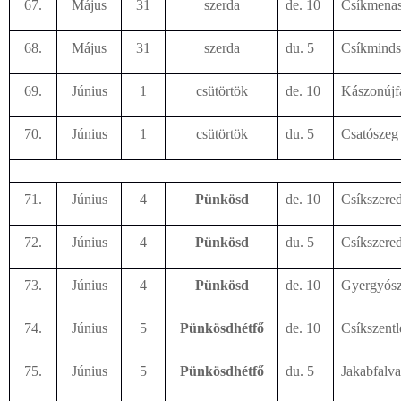
67.
Május
31
szerda
de. 10
Csíkmena
68.
Május
31
szerda
du. 5
Csíkminds
69.
Június
1
csütörtök
de. 10
Kászonújf
70.
Június
1
csütörtök
du. 5
Csatószeg
71.
Június
4
Pünkösd
de. 10
Csíkszered
72.
Június
4
Pünkösd
du. 5
Csíkszere
73.
Június
4
Pünkösd
de. 10
Gyergyósz
74.
Június
5
Pünkösdhétfő
de. 10
Csíkszent
75.
Június
5
Pünkösdhétfő
du. 5
Jakabfalv