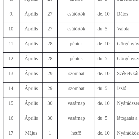
9.
Április
27
csütörtök
de. 10
Bátos
10.
Április
27
csütörtök
du. 5
Vajola
11.
Április
28
péntek
de. 10
Görgényüv
12.
Április
28
péntek
du. 5
Görgénysz
13.
Április
29
szombat
de. 10
Székelykál
14.
Április
29
szombat
du. 5
Iszló
15.
Április
30
vasárnap
de. 10
Nyárádsze
16.
Április
30
vasárnap
du. 5
látogatás a 
17.
Május
1
hétfő
de. 10
Nyárádkös