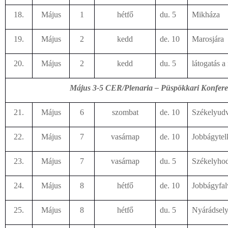
18.
Május
1
hétfő
du. 5
Mikháza
19.
Május
2
kedd
de. 10
Marosjára
20.
Május
2
kedd
du. 5
látogatás a 
Május 3-5 CER/Plenaria – Püspökkari Konfere
21.
Május
6
szombat
de. 10
Székelyudv
22.
Május
7
vasárnap
de. 10
Jobbágytel
23.
Május
7
vasárnap
du. 5
Székelyho
24.
Május
8
hétfő
de. 10
Jobbágyfal
25.
Május
8
hétfő
du. 5
Nyárádsel