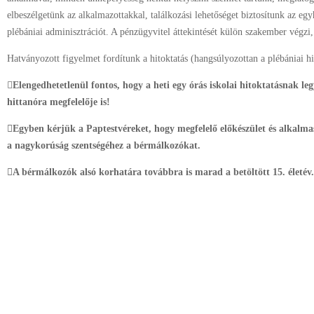
elbeszélgetünk az alkalmazottakkal, találkozási lehetőséget biztosítunk az egy
plébániai adminisztrációt. A pénzügyvitel áttekintését külön szakember végzi, 
Hatványozott figyelmet fordítunk a hitoktatás (hangsúlyozottan a plébániai hit

Elengedhetetlenül fontos, hogy a heti egy órás iskolai hitoktatásnak le
hittanóra megfelelője is!
Egyben kérjük a Paptestvéreket, hogy megfelelő előkészület és alkalm
a nagykorúság szentségéhez a bérmálkozókat.
A bérmálkozók alsó korhatára továbbra is marad a betöltött 15. életév.