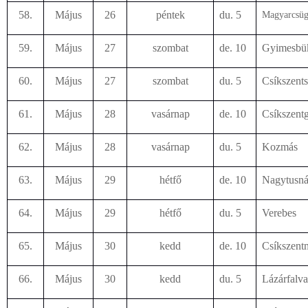
58.
Május
26
péntek
du. 5
Magyarcsüg
59.
Május
27
szombat
de. 10
Gyimesbü
60.
Május
27
szombat
du. 5
Csíkszent
61.
Május
28
vasárnap
de. 10
Csíkszent
62.
Május
28
vasárnap
du. 5
Kozmás
63.
Május
29
hétfő
de. 10
Nagytusn
64.
Május
29
hétfő
du. 5
Verebes
65.
Május
30
kedd
de. 10
Csíkszent
66.
Május
30
kedd
du. 5
Lázárfalva