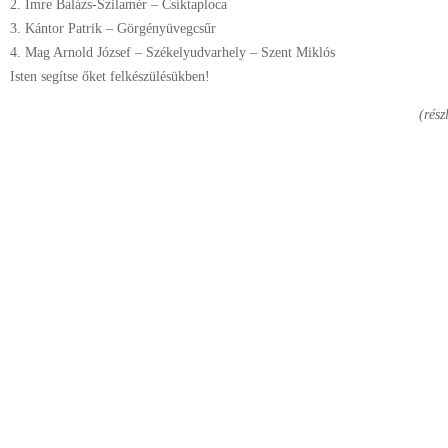
2. Imre Balázs-Szilamér – Csíktaploca
3. Kántor Patrik – Görgényüvegcsűr
4. Mag Arnold József – Székelyudvarhely – Szent Miklós
Isten segítse őket felkészülésükben!
(rész