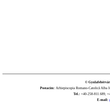
© Gyulafehérvár
Postacím:
Arhiepiscopia Romano-Catolică Alba Iu
Tel.:
+40-258-811.689, +
E-mail: