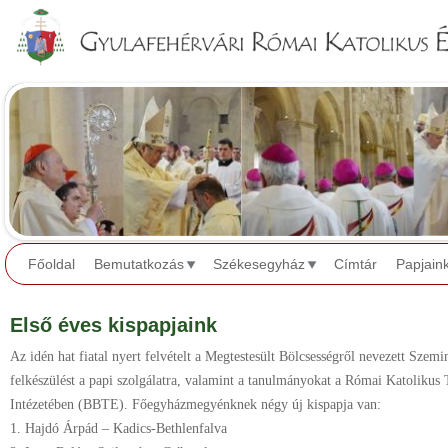
Jump to navigation
Főoldal
Bemutatkozás
Székesegyház
Címtár
Papjain
Első éves kispapjaink
Az idén hat fiatal nyert felvételt a Megtestesült Bölcsességről nevezett Szem
felkészülést a papi szolgálatra, valamint a tanulmányokat a Római Katolikus 
Intézetében (BBTE). Főegyházmegyénknek négy új kispapja van:
1. Hajdó Árpád – Kadics-Bethlenfalva