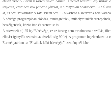
életed terheit? Bármi is történt veled, bármin is mentél keresztül, egy biztos: 
tenyerén, ezért nem kell félned a jövőtől, a bizonytalan holnapoktól. Az Ő k
ki, és nem szakaszthat el tőle semmi sem."
- olvasható a szervezők felhívásába
A hétvége programjában előadás, tanúságtételek, műhelymunkák szerepelnek, 
beszélgetések, közös ima és szentmise is.
A részvételi díj 25 lej/fő/hétvége, ez az összeg nem tartalmazza a szállás, illet
ellátást igénylők számára az összköltség 90 lej. A programta bejelentkezni a 
Eseménytárban az "Elváltak lelki hétvégéje" eseménynél lehet.