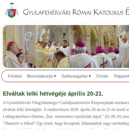
Jump to navigation
Főoldal
Bemutatkozás
Székesegyház
Címtár
Papjain
Elváltak lelki hétvégéje április 20-21.
A Gyulafehérvári Főegyházmegye Családpasztorációs Központjának munkacsop
elváltak lelki hétvégéjét. A rendezvényre 2018. április 20-án és 21-én kerül 
Lelkigyakorlatos Házban „Íme, tenyeremre rajzoltalak téged.” (Iz 49,16) mot
"
Összetört a lelked? Úgy érzed, hogy becsaptak, kihasználtak vagy cserbenha