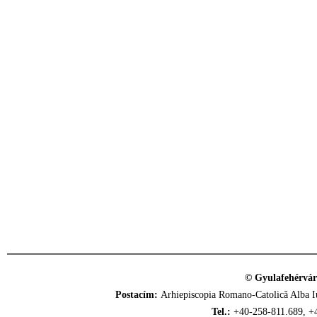
© Gyulafehérvár
Postacím:
Arhiepiscopia Romano-Catolică Alba Iu
Tel.:
+40-258-811.689, +