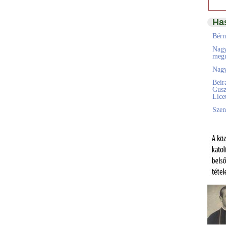
Ha
Bérm
Nagy
megú
Nagy
Beir
Gusz
Líc
Szen