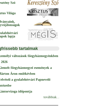
esztény Szó
ztus Világa
dványaink,
yvújdonságok
ulafehérvári
papok lapja
gfrissebb tartalmak
Személyi változások főegyházmegyénkben
 2026
Kiemelt főegyházmegyei események a
Márton Áron emlékévben
elvételi a gyulafehérvári Papnevelő
ntézetbe
ántorvizsga időpontja
továbbiak...