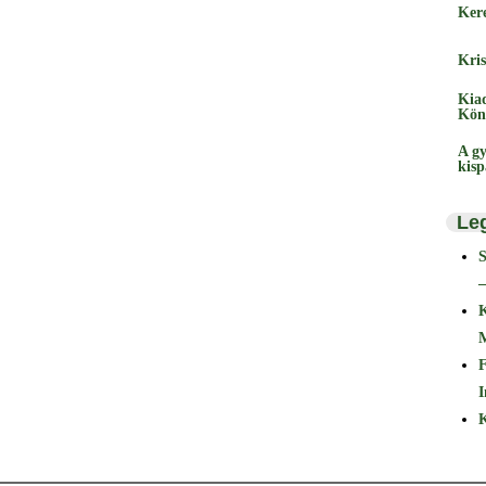
Ker
Kris
Kia
Kön
A gy
kis
Le
–
F
I
K