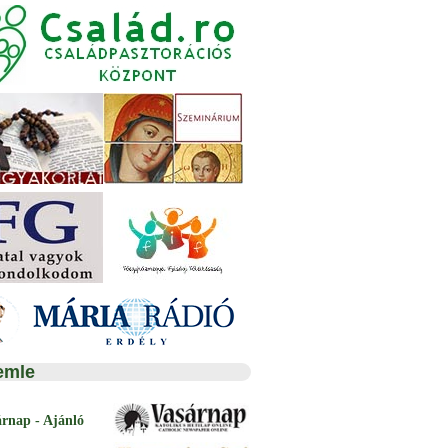
emle
árnap - Ajánló