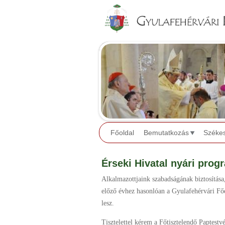
Főoldal
Bemutatkozás
Széke
Érseki Hivatal nyári prog
Alkalmazottjaink szabadságának biztosítása,
előző évhez hasonlóan a Gyulafehérvári F
lesz.
Tisztelettel kérem a Főtisztelendő Paptestv