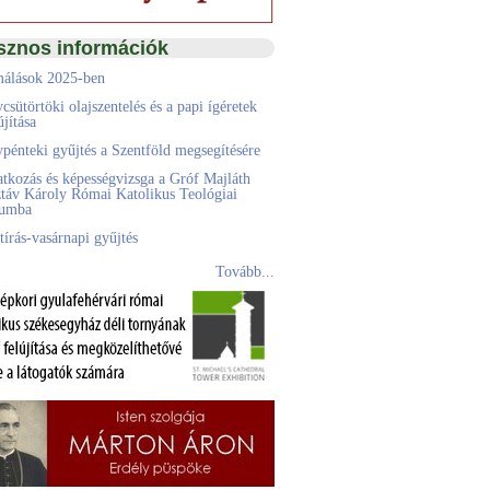
sznos információk
álások 2025-ben
csütörtöki olajszentelés és a papi ígéretek
jítása
pénteki gyűjtés a Szentföld megsegítésére
atkozás és képességvizsga a Gróf Majláth
táv Károly Római Katolikus Teológiai
eumba
tírás-vasárnapi gyűjtés
Tovább...