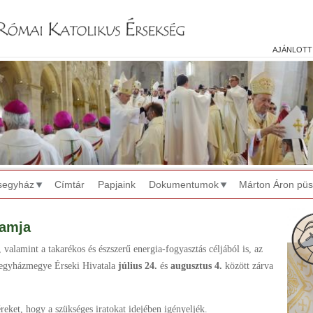
Jump to navigation
ajánlott
segyház
Címtár
Papjaink
Dokumentumok
Márton Áron pü
ramja
 valamint a takarékos és észszerű energia-fogyasztás céljából is, az
őegyházmegye Érseki Hivatala
július 24.
és
augusztus 4.
között zárva
éreket, hogy a szükséges iratokat idejében igényeljék.