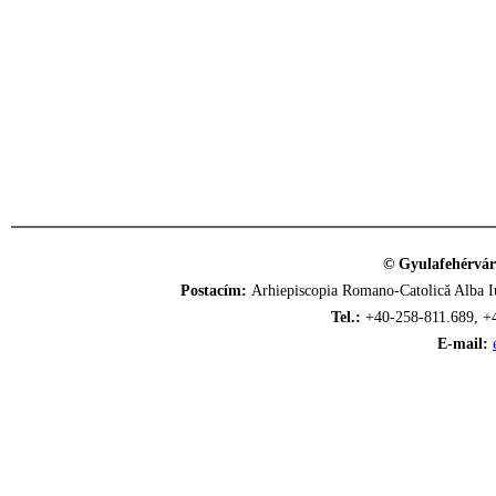
© Gyulafehérvár
Postacím:
Arhiepiscopia Romano-Catolică Alba Iu
Tel.:
+40-258-811.689, +
E-mail: