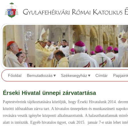
Jump to navigation
Főoldal
Bemutatkozás
Székesegyház
Címtár
Papjain
Érseki Hivatal ünnepi zárvatartása
Paptestvéreink tájékoztatására közöljük, hogy Érseki Hivatalunk 2014. dece
közötti időszakban zárva tart. A hivatalos ünnepeken és munkaszüneti napokon
rovására veszik igénybe központi alkalmazottaink. A halaszthatatlannak minős
alatt is intézzük. Egyéb hivatalos ügyet, csak 2015. január 7-e után lehet int