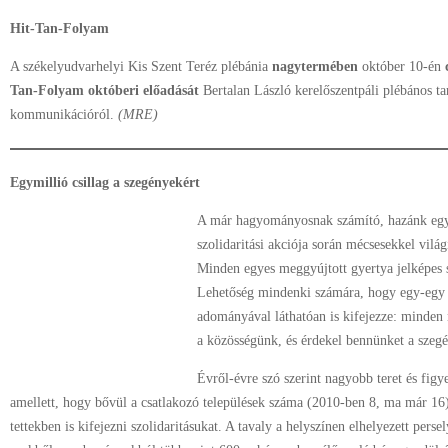
Hit-Tan-Folyam
A székelyudvarhelyi Kis Szent Teréz plébánia
nagytermében
október 10-én
Tan-Folyam októberi előadását
Bertalan László kerelőszentpáli plébános ta
kommunikációról.
(MRE)
Egymillió csillag a szegényekért
A már hagyományosnak számító, hazánk egy
szolidaritási akciója során mécsesekkel vilá
Minden egyes meggyújtott gyertya jelképes s
Lehetőség mindenki számára, hogy egy-egy 
adományával láthatóan is kifejezze: minden 
a közösségünk, és érdekel bennünket a szeg
Évről-évre szó szerint nagyobb teret és figye
amellett, hogy bővül a csatlakozó települések száma (2010-ben 8, ma már 16)
tettekben is kifejezni szolidaritásukat. A tavaly a helyszínen elhelyezett perse