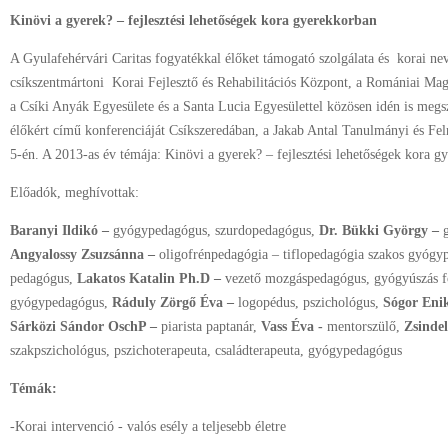
Kinövi a gyerek? – fejlesztési lehetőségek kora gyerekkorban
A Gyulafehérvári Caritas fogyatékkal élőket támogató szolgálata és korai nev
csíkszentmártoni Korai Fejlesztő és Rehabilitációs Központ, a Romániai M
a Csíki Anyák Egyesülete és a Santa Lucia Egyesülettel közösen idén is megs
élőkért című konferenciáját Csíkszeredában, a Jakab Antal Tanulmányi és Fe
5-én. A 2013-as év témája: Kinövi a gyerek? – fejlesztési lehetőségek kora g
Előadók, meghívottak:
Baranyi Ildikó –
gyógypedagógus, szurdopedagógus,
Dr. Bükki György –
Angyalossy Zsuzsánna –
oligofrénpedagógia – tiflopedagógia szakos gyógy
pedagógus,
Lakatos Katalin Ph.D –
vezető mozgáspedagógus, gyógyúszás f
gyógypedagógus,
Ráduly Zörgő Éva –
logopédus, pszichológus,
Sógor Eni
Sárközi Sándor OschP –
piarista paptanár,
Vass Éva -
mentorszülő,
Zsinde
szakpszichológus, pszichoterapeuta, családterapeuta, gyógypedagógus
Témák:
-Korai intervenció - valós esély a teljesebb életre