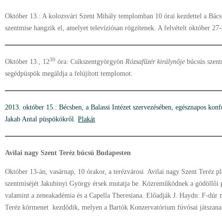
Október 13.: A kolozsvári Szent Mihály templomban 10 órai kezdettel a Bác
szentmise hangzik el, amelyet televíziósan rögzítenek. A felvételt október 2
30
Október 13., 12
óra: Csíkszentgyörgyön
Rózsafűzér királynője
búcsús szen
segédpüspök megáldja a felújított templomot.
2013. október 15.: Bécsben, a Balassi Intézet szervezésében, egésznapos kon
Jakab Antal püspökökről
.
Plakát
Avilai nagy Szent Teréz búcsú Budapesten
Október 13-án, vasárnap, 10 órakor, a terézvárosi Avilai nagy Szent Teréz
szentmiséjét Jakubinyi György érsek mutatja be. Közreműködnek a gödöllői
valamint a zeneakadémia és a Capella Theresiana. Előadják J. Haydn: F-dúr m
Teréz körmenet kezdődik, melyen a Bartók Konzervatórium fúvósai játszana