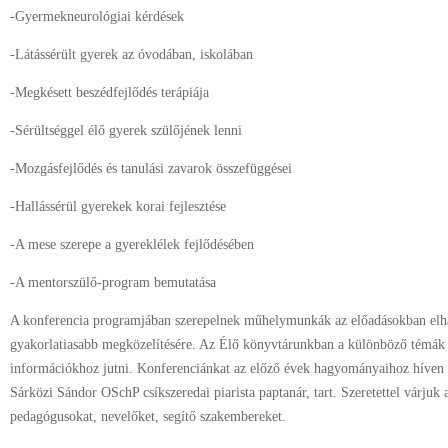
-Gyermekneurológiai kérdések
-Látássérült gyerek az óvodában, iskolában
-Megkésett beszédfejlődés terápiája
-Sérültséggel élő gyerek szülőjének lenni
-Mozgásfejlődés és tanulási zavarok összefüggései
-Hallássérül gyerekek korai fejlesztése
-A mese szerepe a gyereklélek fejlődésében
-A mentorszülő-program bemutatása
A konferencia programjában szerepelnek műhelymunkák az előadásokban elha
gyakorlatiasabb megközelítésére. Az Élő könyvtárunkban a különböző témák s
információkhoz jutni. Konferenciánkat az előző évek hagyományaihoz híven 
Sárközi Sándor OSchP csíkszeredai piarista paptanár, tart. Szeretettel várjuk 
pedagógusokat, nevelőket, segítő szakembereket.