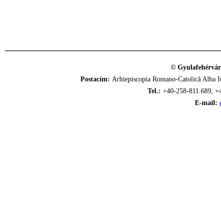
© Gyulafehérvár
Postacím:
Arhiepiscopia Romano-Catolică Alba Iu
Tel.:
+40-258-811.689, +
E-mail: