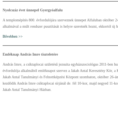
Nyolcszáz évet ünnepel Gyergyóalfalu
A templomépítés 800. évfordulójára szerveznek ünnepet Alfaluban október 2
alkalmával a múlt rendszer pusztítását is helyre szeretnék hozni, ekkortól új 
Bővebben >>
Emléknap András Imre tiszteletére
András Imre, a csíktaplocai születésű jezsuita egyházszociológus 2011-ben hun
évfordulója alkalmából emléknapot szervez a Jakab Antal Keresztény Kör, a
Jakab Antal Tanulmányi és Felnottképzési Központ szombaton, október 26-á
kezdődik András Imre csíktaplocai sírjánál de. fél 10-kor, majd negyed 11-ko
Jakab Antal Tanulmányi Házban.