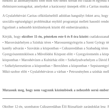
ezekből az adományokból több mint 600 nehéz sorban élő család és egyedül él
élelmiszercsomagokat, amelyeket a karácsonyi ünnepek előtt a Caritas munkat
A Gyulafehérvári Caritas célkitűzéseiből adódóan hangsúlyt fektet arra, hogy
szociális-egészségügyi problémákat enyhítő programjai mellett hasonló rende
figyelmét a nehezebb körülmények között élő embertársainkra.
Kérjük, hogy
október 11-én, pénteken este 6 és 8 óra között
csatlakozzanak
• Marosvásárhelyen a Színház téren • Marosszentgyörgyön a Szent György t
kastély udvarán • Szovátán a központban • Csíkszeredában a Szabadság téren 
Gyergyószentmiklóson a Művelődési Központ előtt • Gyergyóremetén a közp
központban • Maroshévízen a Kultúrház előtt • Székelyudvarhelyen a Dávid F
• Székelykeresztúron a központban • Bereckben a központban • Sepsiszentgy
Mikó-szobor előtt • Gyulafehérváron a várban • Petrozsényben a színház mell
Mutassuk meg, hogy nem vagyunk közömbösek a nehezebb sorsú embert
Október 12-én, szombaton Csíkszeredában Élő Rózsafüzér zarándoklat lesz. Fé