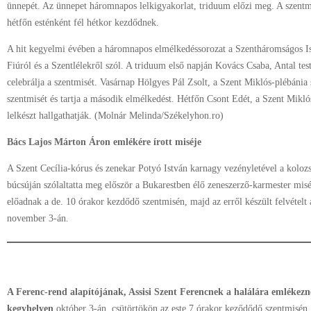
ünnepét. Az ünnepet háromnapos lelkigyakorlat, triduum előzi meg. A szentm
hétfőn esténként fél hétkor kezdődnek.
A hit kegyelmi évében a háromnapos elmélkedéssorozat a Szentháromságos Ist
Fiúról és a Szentlélekről szól. A triduum első napján Kovács Csaba, Antal test
celebrálja a szentmisét. Vasárnap Hölgyes Pál Zsolt, a Szent Miklós-plébánia 
szentmisét és tartja a második elmélkedést. Hétfőn Csont Edét, a Szent Miklós
lelkészt hallgathatják. (Molnár Melinda/Székelyhon.ro)
Bács Lajos Márton Áron emlékére írott miséje
A Szent Cecília-kórus és zenekar Potyó István karnagy vezényletével a kolo
búcsúján szólaltatta meg először a Bukarestben élő zeneszerző-karmester misé
előadnak a de. 10 órakor kezdődő szentmisén, majd az erről készült felvételt
november 3-án
.
A Ferenc-rend alapítójának, Assisi Szent Ferencnek a halálára emlékezn
kegyhelyen
október 3-án, csütörtökön az este 7 órakor keződődő szentmisén.