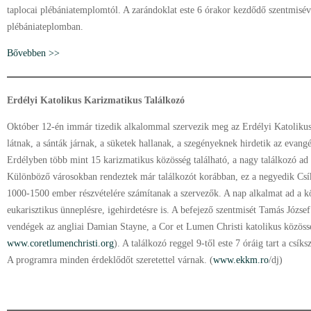
taplocai plébániatemplomtól. A zarándoklat este 6 órakor kezdődő szentmiséve
plébániateplomban.
Bővebben >>
Erdélyi Katolikus Karizmatikus Találkozó
Október 12-én immár tizedik alkalommal szervezik meg az Erdélyi Katoliku
látnak, a sánták járnak, a süketek hallanak, a szegényeknek hirdetik az evan
Erdélyben több mint 15 karizmatikus közösség található, a nagy találkozó ad
Különböző városokban rendeztek már találkozót korábban, ez a negyedik Csík
1000-1500 ember részvételére számítanak a szervezők. A nap alkalmat ad a kö
eukarisztikus ünneplésre, igehirdetésre is. A befejező szentmisét Tamás Józse
vendégek az angliai Damian Stayne, a Cor et Lumen Christi katolikus közössé
www.coretlumenchristi.org
). A találkozó reggel 9-től este 7 óráig tart a csí
A programra minden érdeklődőt szeretettel várnak. (
www.ekkm.ro
/dj)