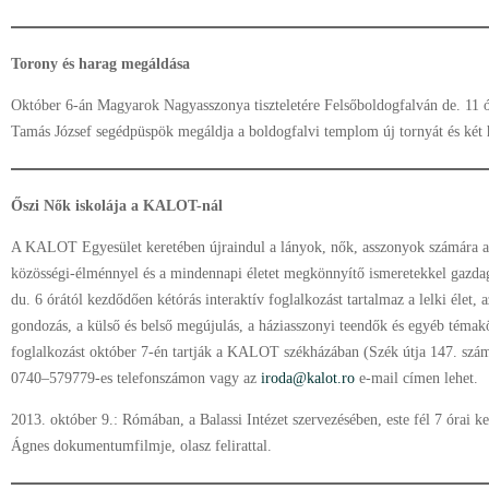
Torony és harag megáldása
Október 6-án Magyarok Nagyasszonya tiszteletére Felsőboldogfalván de. 11 ó
Tamás József segédpüspök megáldja a boldogfalvi templom új tornyát és két 
Őszi Nők iskolája a KALOT-nál
A KALOT Egyesület keretében újraindul a lányok, nők, asszonyok számára 
közösségi-élménnyel és a mindennapi életet megkönnyítő ismeretekkel gazda
du. 6 órától kezdődően kétórás interaktív foglalkozást tartalmaz a lelki élet,
gondozás, a külső és belső megújulás, a háziasszonyi teendők és egyéb téma
foglalkozást október 7-én tartják a KALOT székházában (Szék útja 147. szám)
0740–579779-es telefonszámon vagy az
iroda@kalot.ro
e-mail címen lehet.
2013. október 9.: Rómában, a Balassi Intézet szervezésében, este fél 7 órai k
Ágnes dokumentumfilmje, olasz felirattal.