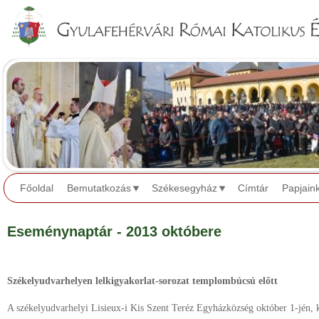
Jump to navigation
Főoldal
Bemutatkozás
Székesegyház
Címtár
Papjain
Eseménynaptár - 2013 októbere
Székelyudvarhelyen lelkigyakorlat-sorozat templombúcsú előtt
A székelyudvarhelyi Lisieux-i Kis Szent Teréz Egyházközség október 1-jén, 