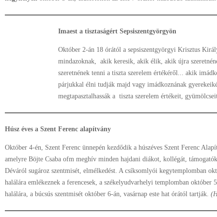
Imaest a tisztaságért Sepsiszentgyörgyön
Október 2-án 18 órától a sepsiszentgyörgyi Krisztus Kirá
mindazoknak, akik keresik, akik élik, akik újra szeretnén
szeretnének tenni a tiszta szerelem értékéről... akik imád
párjukkal élni tudják majd vagy imádkoznának gyerekeiké
megtapasztalhassák a tiszta szerelem értékeit, gyümölcsei
Húsz éves a Szent Ferenc alapítvány
Október 4-én, Szent Ferenc ünnepén kezdődik a húszéves Szent Ferenc Alapí
amelyre Böjte Csaba ofm meghív minden hajdani diákot, kollégát, támogatóka
Déváról sugároz szentmisét, elmélkedést. A csíksomlyói kegytemplomban okt
halálára emlékeznek a ferencesek, a székelyudvarhelyi templomban október 5
halálára, a búcsús szentmisét október 6-án, vasárnap este hat órától tartják.
(