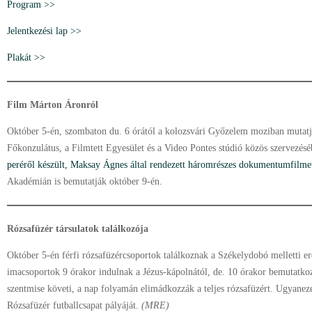
Program >>
Jelentkezési lap >>
Plakát >>
Film Márton Áronról
Október 5-én, szombaton du. 6 órától a kolozsvári Győzelem moziban mutat
Főkonzulátus, a Filmtett Egyesület és a Video Pontes stúdió közös szervezés
peréről készült, Maksay Ágnes által rendezett háromrészes dokumentumfilme
Akadémián is bemutatják október 9-én.
Rózsafüzér társulatok találkozója
Október 5-én férfi rózsafüzércsoportok találkoznak a Székelydobó melletti er
imacsoportok 9 órakor indulnak a Jézus-kápolnától, de. 10 órakor bemutatko
szentmise követi, a nap folyamán elimádkozzák a teljes rózsafüzért. Ugyanez
Rózsafüzér futballcsapat pályáját.
(MRE)