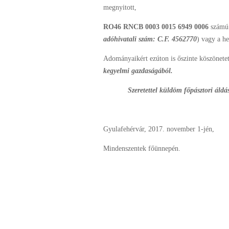
megnyitott,
RO46 RNCB 0003 0015 6949 0006
számú 
adóhivatali szám: C.F. 4562770
) vagy a h
Adományaikért ezúton is őszinte köszönet
kegyelmi gazdaságából.
Szeretettel küldöm főpásztori áld
Gyulafehérvár, 2017. november 1-jén,
Mindenszentek főünnepén.