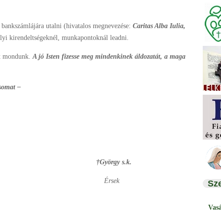
bankszámlájára utalni (hivatalos megnevezése:
Caritas Alba Iulia,
elyi kirendeltségeknél, munkapontoknál leadni.
et mondunk.
A jó Isten fizesse meg mindenkinek áldozatát, a maga
ásomat –
†György s.k.
Érsek
Sz
Vas