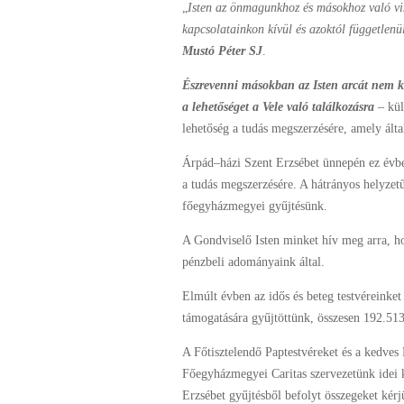
„
Isten az önmagunkhoz és másokhoz való vi
kapcsolatainkon kívül és azoktól függetlenü
Mustó Péter SJ
.
Észrevenni másokban az Isten arcát nem k
a lehetőséget a Vele való találkozásra
– kül
lehetőség a tudás megszerzésére, amely ált
Árpád–házi Szent Erzsébet ünnepén ez évbe
a tudás megszerzésére. A hátrányos helyzetű 
főegyházmegyei gyűjtésünk.
A Gondviselő Isten minket hív meg arra, ho
pénzbeli adományaink által.
Elmúlt évben az idős és beteg testvéreinke
támogatására gyűjtöttünk, összesen 192.513
A Főtisztelendő Paptestvéreket és a kedves 
Főegyházmegyei Caritas szervezetünk idei 
Erzsébet gyűjtésből befolyt összegeket kér