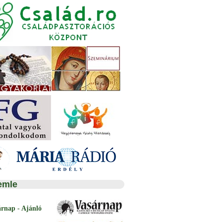
emle
árnap - Ajánló