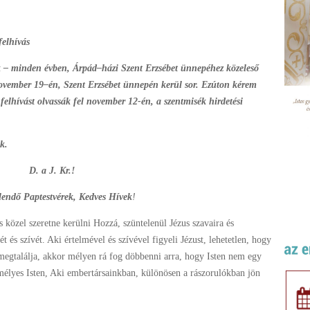
felhívás
 – minden évben, Árpád–házi Szent Erzsébet ünnepéhez közeleső
 november 19–én, Szent Erzsébet ünnepén kerül sor. Ezúton kérem
 felhívást olvassák fel november 12-én, a szentmisék hirdetési
k.
D. a J. Kr.!
elendő Paptestvérek, Kedves Hívek
!
és közel szeretne kerülni Hozzá, szüntelenül Jézus szavaira és
t és szívét. Aki értelmével és szívével figyeli Jézust, lehetetlen, hogy
g megtalálja, akkor mélyen rá fog döbbenni arra, hogy Isten nem egy
mélyes Isten, Aki embertársainkban, különösen a rászorulókban jön