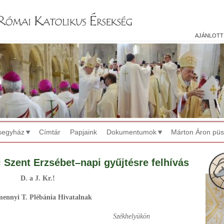
Jump to navigation
ajánlott
segyház
Címtár
Papjaink
Dokumentumok
Márton Áron pü
i Szent Erzsébet–napi gyűjtésre felhívás
D. a J. Kr.!
ennyi T. Plébánia Hivatalnak
Székhelyükön