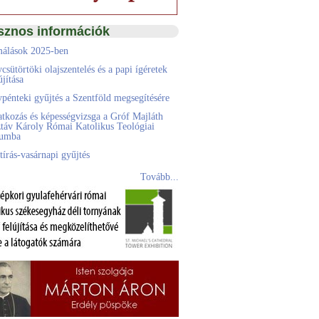
sznos információk
álások 2025-ben
csütörtöki olajszentelés és a papi ígéretek
jítása
pénteki gyűjtés a Szentföld megsegítésére
atkozás és képességvizsga a Gróf Majláth
táv Károly Római Katolikus Teológiai
eumba
tírás-vasárnapi gyűjtés
Tovább...