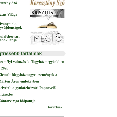
esztény Szó
ztus Világa
dványaink,
yvújdonságok
ulafehérvári
papok lapja
gfrissebb tartalmak
Személyi változások főegyházmegyénkben
 2026
Kiemelt főegyházmegyei események a
Márton Áron emlékévben
elvételi a gyulafehérvári Papnevelő
ntézetbe
ántorvizsga időpontja
továbbiak...