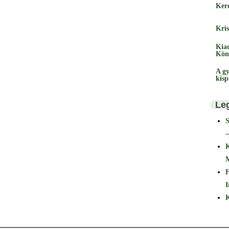
Ker
Kris
Kia
Kön
A gy
kis
Le
–
F
I
K