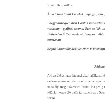
Szám: 1655 –2017.
Árpád–házi Szent Erzsébet–napi gyűjtésre 
Főegyházmegyénkben Caritas szervezetünk
vasárnap – gyűjtést szervez. Erre az idén
Főtisztelendő Testvéreimet, hogy az alábbi
rovatában.
Segítő közreműködésüket előre is köszönjü
Főtiszt
Aki az élő és igaz Istennel akar találkozni 
cselekedeteire kell összpontosítania figyelmé
ne találja meg a Szeretet Istenét. Ha pedi
tőlünk messze élő valóság, hanem az a Sze
felénk.