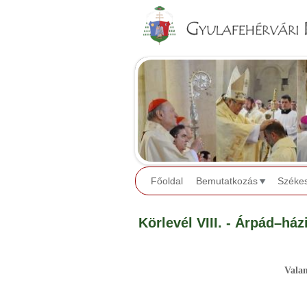
Főoldal
Bemutatkozás
Széke
Körlevél VIII. - Árpád–ház
Valam