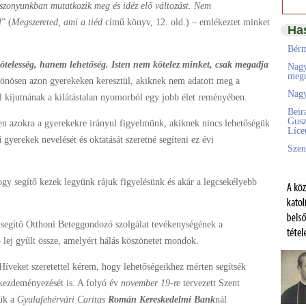
szonyunkban mutatkozik meg és idéz elő változást. Nem
l
” (
Megszereted, ami a tiéd
című könyv, 12. old.) – emlékeztet minket
Ha
Bérm
ötelesség, hanem lehetőség. Isten nem kötelez minket, csak megadja
Nagy
megú
önösen azon gyerekeken keresztül, akiknek nem adatott meg a
Nagy
al kijutnának a kilátástalan nyomorból egy jobb élet reményében.
Beir
Gusz
n azokra a gyerekekre irányul figyelmünk, akiknek nincs lehetőségük
Líc
gyerekek nevelését és oktatását szeretné segíteni ez évi
Szen
gy segítő kezek legyünk rájuk figyelésünk és akár a legcsekélyebb
t segítő Otthoni Beteggondozó szolgálat tevékenységének a
 lej gyűlt össze, amelyért hálás köszönetet mondok.
Híveket szeretettel kérem, hogy lehetőségeikhez mérten segítsék
kezdeményezését is. A folyó év
november 19-re
tervezett Szent
jük a
Gyulafehérvári Caritas
Román Kereskedelmi Bank
nál