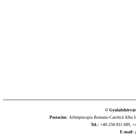
© Gyulafehérvár
Postacím:
Arhiepiscopia Romano-Catolică Alba Iu
Tel.:
+40-258-811.689, +
E-mail: