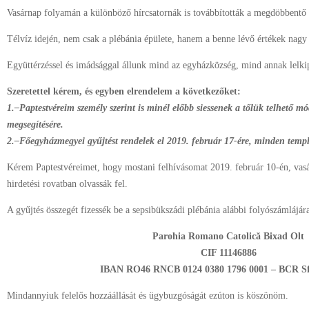
Vasárnap folyamán a különböző hírcsatornák is továbbították a megdöbbentő 
Télvíz idején, nem csak a plébánia épülete, hanem a benne lévő értékek nagy r
Együttérzéssel és imádsággal állunk mind az egyházközség, mind annak lelkip
Szeretettel kérem, és egyben elrendelem a következőket:
1.–Paptestvéreim személy szerint is minél előbb siessenek a tőlük telhető m
megsegítésére.
2.–Főegyházmegyei gyűjtést rendelek el 2019. február 17-ére, minden tem
Kérem Paptestvéreimet, hogy mostani felhívásomat 2019. február 10-én, vas
hirdetési rovatban olvassák fel.
A gyűjtés összegét fizessék be a sepsibükszádi plébánia alábbi folyószámlájár
Parohia Romano Catolică Bixad Olt
CIF 11146886
IBAN RO46 RNCB 0124 0380 1796 0001 – BCR Sf
Mindannyiuk felelős hozzáállását és ügybuzgóságát ezúton is köszönöm.