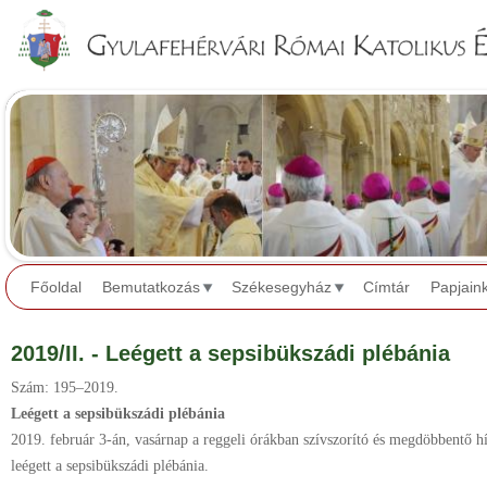
Jump to navigation
Főoldal
Bemutatkozás
Székesegyház
Címtár
Papjain
2019/II. - Leégett a sepsibükszádi plébánia
Szám: 195–2019.
Leégett a sepsibükszádi plébánia
2019. február 3-án, vasárnap a reggeli órákban szívszorító és megdöbbentő h
leégett a sepsibükszádi plébánia.