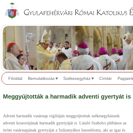
Jump to navigation
Főoldal
Bemutatkozás
Székesegyház
Címtár
Papjain
Meggyújtották a harmadik adventi gyertyát is
Advent harmadik vasárnap vigiliáján meggyújtottuk székesegyházunk
adventi koszorújának harmadik gyertyáját is. László Szabolcs plébános az
öröm vasárnapjának gyertyáját a Szűzanyához hasonlította, aki az igaz és