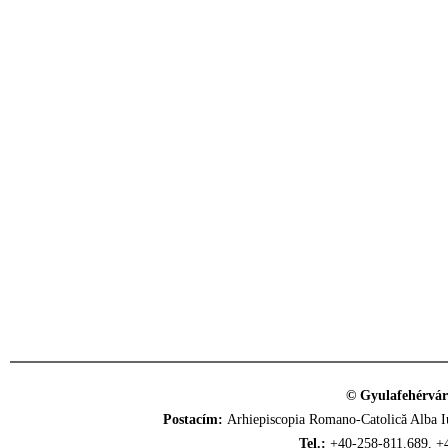
© Gyulafehérvár
Postacím:
Arhiepiscopia Romano-Catolică Alba Iu
Tel.:
+40-258-811.689, +