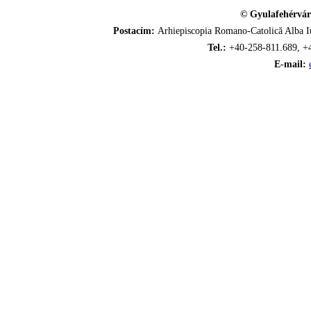
© Gyulafehérvár
Postacím:
Arhiepiscopia Romano-Catolică Alba Iu
Tel.:
+40-258-811.689, +
E-mail: