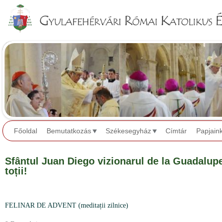
Jump to navigation
Főoldal
Bemutatkozás
Székesegyház
Címtár
Papjain
Sfântul Juan Diego vizionarul de la Guadalupe
toții!
FELINAR DE ADVENT (meditații zilnice)