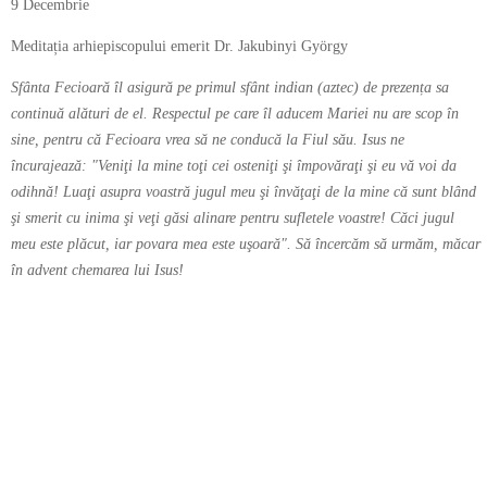
9 Decembrie
Meditația arhiepiscopului emerit Dr. Jakubinyi György
Sfânta Fecioară îl asigură pe primul sfânt indian (aztec) de prezența sa
continuă alături de el. Respectul pe care îl aducem Mariei nu are scop în
sine, pentru că Fecioara vrea să ne conducă la Fiul său. Isus ne
încurajează: "Veniţi la mine toţi cei osteniţi şi împovăraţi şi eu vă voi da
odihnă! Luaţi asupra voastră jugul meu şi învăţaţi de la mine că sunt blând
şi smerit cu inima şi veţi găsi alinare pentru sufletele voastre! Căci jugul
meu este plăcut, iar povara mea este uşoară". Să încercăm să urmăm, măcar
în advent chemarea lui Isus!