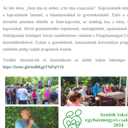
Az idei téma: „Isten útja az ember, a hit útja a kapcsolat”. Kapcsolataink 
a kapcsolatunk Istennel, a házastársunkkal és gyermekeinkkel. Ezért a c
követően pénteken délelőtt az Isten-kapcsolat, az imádság lesz a téma, 
kapcsolatok. Rövid gondolatindító impulzusok, tanúságtételek, tapasztalato
feldolgozását Szénégető István családreferens valamint a Főegyházmegyei Cs
közreműködésével. Ezalatt a gyerekeknek, kamaszoknak korosztályos prog
esténként pedig családi programok lesznek.
További információk és bejelentkezés az alábbi linken lehetséges
https://forms.gle/tea8tKgnTSsFqiV16