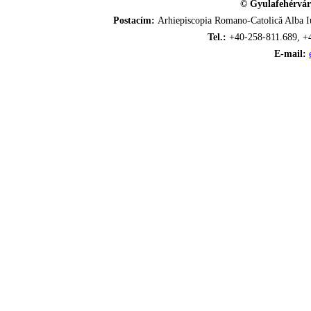
© Gyulafehérvár
Postacím:
Arhiepiscopia Romano-Catolică Alba Iu
Tel.:
+40-258-811.689, +
E-mail: