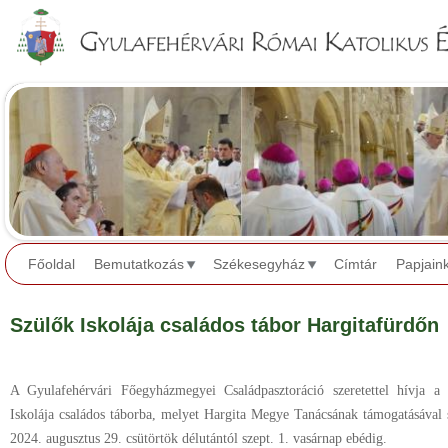
Jump to navigation
Főoldal
Bemutatkozás
Székesegyház
Címtár
Papjain
Szülők Iskolája családos tábor Hargitafürdőn
A Gyulafehérvári Főegyházmegyei Családpasztoráció szeretettel hívja a 
Iskolája családos táborba, melyet Hargita Megye Tanácsának támogatásával 
2024. augusztus 29. csütörtök délutántól szept. 1. vasárnap ebédig.