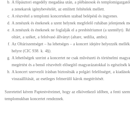
A főpásztori engedély megadása után, a plébánosok és templomigazgató
a zenekarok igénybevételét, az említett feltételek mellett.
A részvétel a templomi koncerteken szabad belépésű és ingyenes.
A zenészek és énekesek a szent helynek megfelelő ruhában jelenjenek m
A zenészek és énekesek ne foglalják el a presbitériumot (a szentélyt). Ré
oltárt, a széket, a felolvasó állványt (altare, sedilia, ambo).
Az Oltáriszentséget – ha lehetséges – a koncert idejére helyezzék mellé
helyre (CIC 938. k. 4§).
A lehetőségek szerint a koncertet ne csak művészeti és történelmi magy
megértést és a benső részvételt elősegítő magyarázatokkal is egészítsék k
A koncert szervezői írásban biztosítsák a polgári felelősséget, a kiadás
visszaállítását, az esetleges felmerülő károk megtérítését.
Szeretettel kérem Paptestvéreimet, hogy az elkövetkező időben, a fenti szem
templomukban koncertet rendeznek.