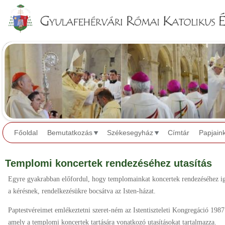
Jump to navigation
Főoldal
Bemutatkozás
Székesegyház
Címtár
Papjain
Templomi koncertek rendezéséhez utasítás
Egyre gyakrabban előfordul, hogy templomainkat koncertek rendezéséhez ig
a kérésnek, rendelkezésükre bocsátva az Isten-házat.
Paptestvéreimet emlékeztetni szeret-ném az Istentiszteleti Kongregáció 1987
amely a templomi koncertek tartására vonatkozó utasításokat tartalmazza.