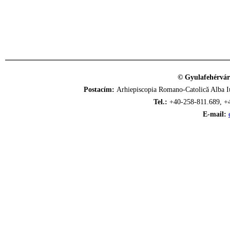
© Gyulafehérvár
Postacím:
Arhiepiscopia Romano-Catolică Alba Iu
Tel.:
+40-258-811.689, +
E-mail: