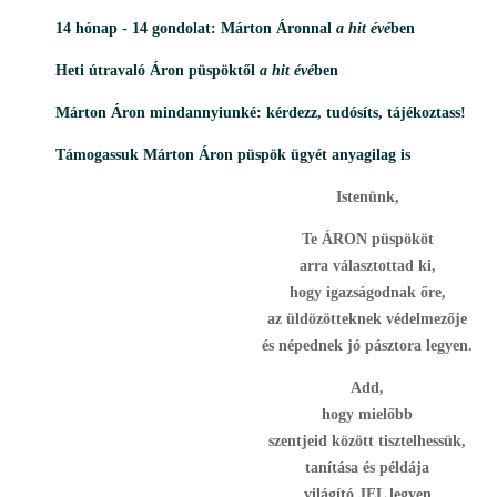
14 hónap - 14 gondolat: Márton Áronnal
a hit évé
ben
Heti útravaló Áron püspökt
ő
l
a hit évé
ben
Márton Áron mindannyiunké: kérdezz, tudósíts, tájékoztass!
Támogassuk Márton Áron püspök ügyét anyagilag is
Istenünk,
Te ÁRON püspököt
arra választottad ki,
hogy igazságodnak őre,
az üldözötteknek védelmezője
és népednek jó pásztora legyen.
Add,
hogy mielőbb
szentjeid között tisztelhessük,
tanítása és példája
világító JEL legyen