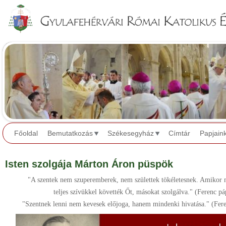
Jump to navigation
Főoldal
Bemutatkozás
Székesegyház
Címtár
Papjain
Isten szolgája Márton Áron püspök
"A szentek nem szuperemberek, nem születtek tökéletesnek. Amikor me
teljes szívükkel követ­ték Őt, másokat szolgálva." (Ferenc pá
"Szentnek lenni nem kevesek előjoga, hanem mindenki hivatása." (Fer