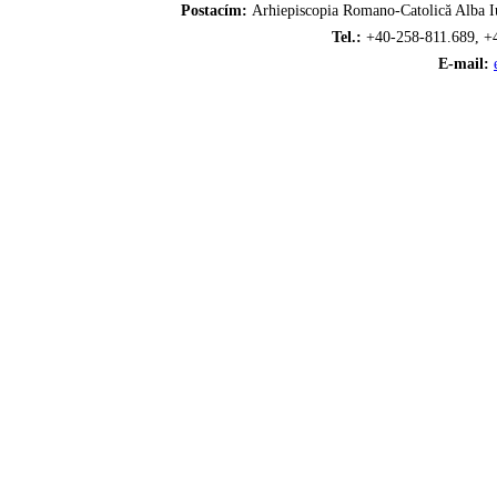
Postacím:
Arhiepiscopia Romano-Catolică Alba Iu
Tel.:
+40-258-811.689, +
E-mail: