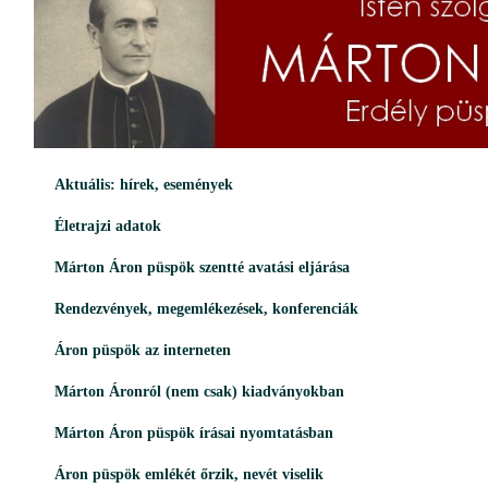
Aktuális: hírek, események
Életrajzi adatok
Márton Áron püspök szentté avatási eljárása
Rendezvények, megemlékezések, konferenciák
Áron püspök az interneten
Márton Áronról (nem csak) kiadványokban
Márton Áron püspök írásai nyomtatásban
Áron püspök emlékét
őrzik, nevét viselik