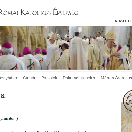
Jump to navigation
ajánlott
segyház
Címtár
Papjaink
Dokumentumok
Márton Áron pü
 8.
primatur")