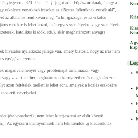
 Ténylegesen a 823. kán. - 1. §. jogot ad a Fõpásztoroknak, "hogy a
Ker
agy erkölcsre vonatkozó írásokat az elõzetes ítéletüknek vessék alá",
Kris
et az általános rend kíván meg, "a hit igazságai és az erkölcs
játos esetekre is lehet hozni, akár egyes személyekre vagy személyek
Kia
rzetesek, katolikus kiadók, stb.), akár meghatározott anyagra
Kön
A gy
kis
k hivatalos nyilatkozat jellege van, amely biztosít, hogy az írás nem
ölcs épségével szemben.
Le
rek magánvéleményét vagy problémáját tartalmazza, vagy
t vagy zavart kelthet meghatározott környezetben és meghatározott
–
t azon feltételek mellett is lehet adni, amelyek a közlés eszközére
 nevezett veszélyeket.
F
I
etijére vonatkozik, nem lehet kiterjeszteni az elsõt követõ
K
kán.). Az egyszerû utánnyomások nem tekintendõk új kiadásoknak.