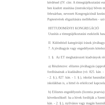
kérdéssel (IV. cím: A tömegtájékoztatási 
ben kiadott utasítása (instrukciója) bõven 
februárban, nevezett Kongregációnál kezünk
Paptestvérek eligazítására mellékelten - szó 
HITTUDOMÁNYI KONGREGÁCIÓ
Utasítás a tömegtájékoztatási eszközök has
II. Különbözõ kategóriájú írások jóváhagyá
7. A jóváhagyás vagy engedélyezés kötelez
1. §. Az ET meghatározott kiadványok rés
a) Részletezve: elõzetes jóváhagyás (appro
fordításainak a kiadásához (vö. 825. kán. - 
- 2. §.), 827. kán. - 1. §.), iskolai haszná
iskolákban is, a hittel és erkölccsel kapcsol
b) Elõzetes engedélyezés (licentia praevia)
következõknél: ha a hívek fordítják a Szentí
kán. - 2. §.), nyilvános vagy magán használ