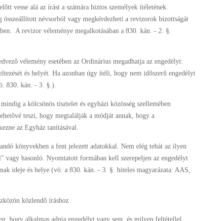
õtt vesse alá az írást a számára biztos személyek ítéletének.
eg összeállított névsorból vagy megkérdezheti a revizorok bizottságát
mében. A revizor véleménye megalkotásában a 830. kán. - 2. §.
Kedvezõ vélemény esetében az Ordinárius megadhatja az engedélyt:
keltezését és helyét. Ha azonban úgy ítéli, hogy nem idõszerû engedélyt
. 830. kán. - 3. §.).
 mindig a kölcsönös tisztelet és egyházi közösség szellemében
lehetõvé teszi, hogy megtalálják a módját annak, hogy a
kezne az Egyház tanításával.
dandó könyvekben a fent jelezett adatokkal. Nem elég tehát az ilyen
al" vagy hasonló. Nyomtatott formában kell szerepeljen az engedélyt
ak ideje és helye (vö. a 830. kán. - 3. §. hiteles magyarázata: AAS,
szközön közlendõ íráshoz
g, hogy alkalmas adnia engedélyt vagy sem, és milyen feltétellel,