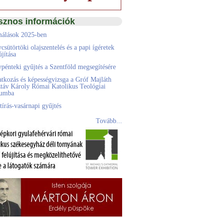
sznos információk
álások 2025-ben
csütörtöki olajszentelés és a papi ígéretek
jítása
pénteki gyűjtés a Szentföld megsegítésére
atkozás és képességvizsga a Gróf Majláth
táv Károly Római Katolikus Teológiai
eumba
tírás-vasárnapi gyűjtés
Tovább...