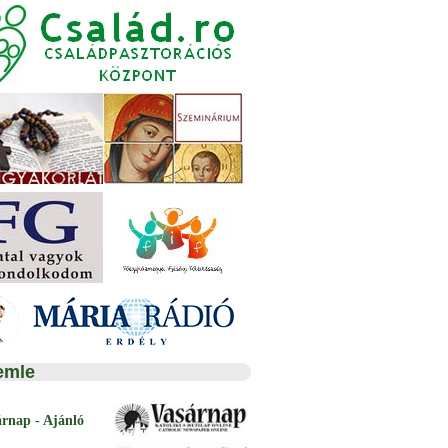
emle
árnap - Ajánló