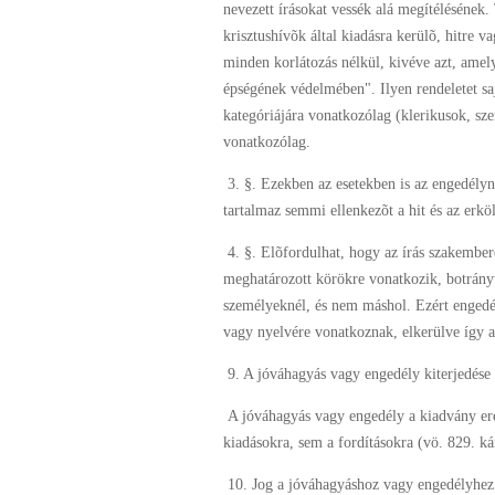
nevezett írásokat vessék alá megítélésének.
krisztushívõk által kiadásra kerülõ, hitre v
minden korlátozás nélkül, kivéve azt, amely
épségének védelmében". Ilyen rendeletet sa
kategóriájára vonatkozólag (klerikusok, sze
vonatkozólag.
3. §. Ezekben az esetekben is az engedélyne
tartalmaz semmi ellenkezõt a hit és az erk
4. §. Elõfordulhat, hogy az írás szakembe
meghatározott körökre vonatkozik, botrány
személyeknél, és nem máshol. Ezért engedély
vagy nyelvére vonatkoznak, elkerülve így a
9. A jóváhagyás vagy engedély kiterjedése
A jóváhagyás vagy engedély a kiadvány ered
kiadásokra, sem a fordításokra (vö. 829. 
10. Jog a jóváhagyáshoz vagy engedélyhez