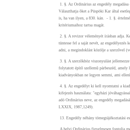
1. §. Az Ordinárius az engedély megadása el
Választhatja õket a Püspöki Kar által esetl
is, ha van ilyen, a 830. kán. - 1. §. értel
kritériumaihoz tartsa magát.
2. §. A revizor véleményét írásban adja. 
tüntesse fel a saját nevét, az engedélyezés 
adni, a megindoklást közölje a szerzõvel (vö
3. §. A szerzõkhöz viszonyulást jellemezze
folytatott építõ szellemû párbeszéd, amely 
kiadványokban ne legyen semmi, ami ellen
4. §. Az engedélyt ki kell nyomtatni a kia
kifejezés használata: "egyházi jóváhagyáss
adó Ordinárius neve, az engedély megadásán
LXXIX, 1987,1249).
13. Engedély néhány tömegtájékoztatási e
A helyi Ordinárius figyelmesen fontolja me