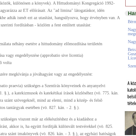
eszközök, különösen a könyvek). A Hittudományi Kongregáció 1992-
magyarázza az ET elõírásait. Az "ad limina" látogatáskor, idén
Ha
be adták ismét ezt az utasítást, hangsúlyozva, hogy érvényben van. A
Bérm
szerinti fordításban - közlöm a fent említett utasítást:
Nagy
megú
Nagy
ználata néhány esetére a hittudomány elõmozdítása területén
Beir
Gusz
sa vagy engedélyezése (approbatio sive licentia)
Líc
õ volta
Szen
zére megkívánja a jóváhagyást vagy az engedélyezést:
batio praevia) szükséges a Szentírás könyveinek és anyanyelvi
1. §.), a katekizmusok és katekétikai írások közléséhez (vö. 775. kán.
latra szánt szövegeknél, mind az elemi, mind a közép- és felsõ
atos tantárgyak esetében (vö. 827. kán. - 2. §.).
 szükséges viszont már az elékészítéshez és a kiadáshoz a
rást, akkor is, ha együtt fordítják különvált testvérekkel (vö. 825.
atra szánt imakönyvek (vö. 826. kán. - 3. §.), az egyházi hatóságok