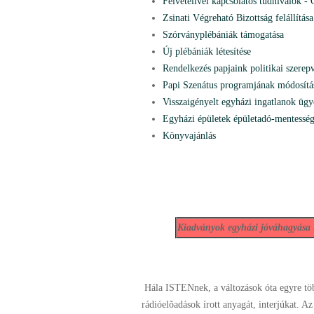
Felvételivel kapcsolatos tudnivalók 
Zsinati Végreható Bizottság felállítása
Szórványplébániák támogatása
Új plébániák létesítése
Rendelkezés papjaink politikai szerepv
Papi Szenátus programjának módosítá
Visszaigényelt egyházi ingatlanok ügy
Egyházi épületek épületadó-mentesség
Könyvajánlás
Kiadványok egyházi jóváhagyása
Hála ISTENnek, a változások óta egyre tö
rádióelõadások írott anyagát, interjúkat.