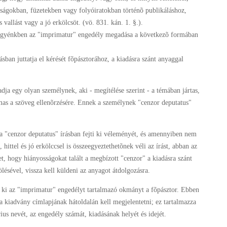
ságokban, füzetekben vagy folyóiratokban történõ publikáláshoz,
vallást vagy a jó erkölcsöt. (vö. 831. kán. 1. §.).
megyénkben az "imprimatur" engedély megadása a következõ formában
sban juttatja el kérését fõpásztorához, a kiadásra szánt anyaggal
kiadja egy olyan személynek, aki - megítélése szerint - a témában jártas,
mas a szöveg ellenõrzésére. Ennek a személynek "cenzor deputatus"
a "cenzor deputatus" írásban fejti ki véleményét, és amennyiben nem
, hittel és jó erkölccsel is összeegyeztethetõnek véli az írást, abban az
et, hogy hiányosságokat talált a megbízott "cenzor" a kiadásra szánt
ésével, vissza kell küldeni az anyagot átdolgozásra.
ja ki az "imprimatur" engedélyt tartalmazó okmányt a fõpásztor. Ebben
a kiadvány címlapjának hátoldalán kell megjelentetni; ez tartalmazza
us nevét, az engedély számát, kiadásának helyét és idejét.