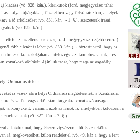
új kiadása (vö. 828. kán.), klerikusok (ford. megjegyzése: tehát
 írásai olyan újságokban, fûzetekben vagy folyóiratokban, amelyek
vagy a jó erkölcsöket (vö. 831. kán. - 1. §.), szerzetesek írásai,
rgyalnak (vö. 832. kán.).
 feltételezi az ellenõr (revizor, ford. megjegyzése: régebb cenzor)
nél több ellenõr is lehet (vö. 830. kán.), - biztosít arról, hogy az
a hit és erkölcs dolgában a hiteles egyházi tanítóhivatalnak, - és
den vonatkozó elõírását. Ajánljuk tehát, hogy maga az engedély
lyi Ordinárius ítéletét
eket is vessék alá a helyi Ordinárius megítélésének: a Szentírásra,
emre és vallási vagy erkölcstani tárgyakra vonatkozó anyagot
ják tankönyvként, valamint azok az írások is, amelyekben különösen a
Sz
õ elemek vannak (vö. 827. kán. - 3. §.).
zal a hatalommal, hogy éberen vigyázzon a hit és az erkölcs
Vas
van rá, megkövetelheti külön rendelettel (vö. 49. kán.), hogy a fent