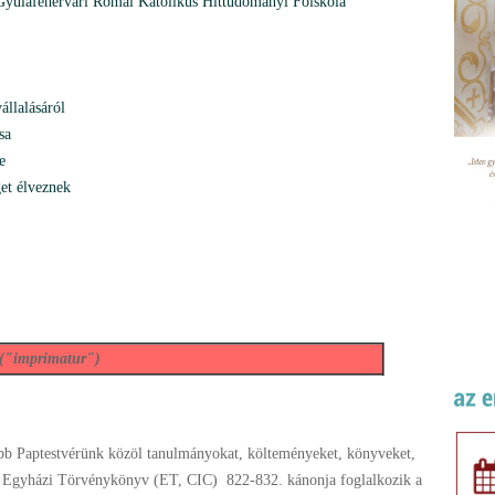
- Gyulafehérvári Római Katolikus Hittudományi Fõiskola
állalásáról
sa
e
et élveznek
 ("imprimatur")
bb Paptestvérünk közöl tanulmányokat, költeményeket, könyveket,
 Az Egyházi Törvénykönyv (ET, CIC) 822-832. kánonja foglalkozik a