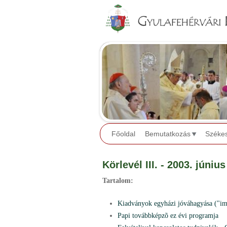
Főoldal
Bemutatkozás
Széke
Körlevél III. - 2003. június
Tartalom:
Kiadványok egyházi jóváhagyása ("im
Papi továbbképzõ ez évi programja