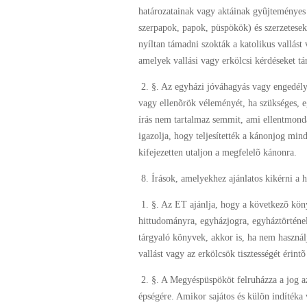
határozatainak vagy aktáinak gyûjteményes 
szerpapok, papok, püspökök) és szerzetesek
nyíltan támadni szokták a katolikus vallást 
amelyek vallási vagy erkölcsi kérdéseket tá
2. §. Az egyházi jóváhagyás vagy engedély -
vagy ellenõrök véleményét, ha szükséges, egy
írás nem tartalmaz semmit, ami ellentmondan
igazolja, hogy teljesítették a kánonjog min
kifejezetten utaljon a megfelelõ kánonra.
8. Írások, amelyekhez ajánlatos kikérni a he
1. §. Az ET ajánlja, hogy a következõ könyv
hittudományra, egyházjogra, egyháztörténel
tárgyaló könyvek, akkor is, ha nem használ
vallást vagy az erkölcsök tisztességét érint
2. §. A Megyéspüspököt felruházza a jog az
épségére. Amikor sajátos és külön indítéka 