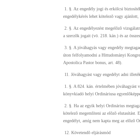
1. §. Az engedély jogi és erkölcsi biztosíté
engedélykérés lehet kötelezõ vagy ajánlott
2. §. Az engedélyezést megelõzõ vizsgálat
a szerzõk jogait (vö. 218. kán.) és az össze
3. §. A jóváhagyás vagy engedély megtagad
úton felfolyamodni a Hittudományi Kongreg
Apostolica Pastor bonus, art. 48).
11. Jóváhagyást vagy engedélyt adni illeté
1. §. A 824. kán. értelmében jóváhagyást va
könyvkiadó helyi Ordináriusa egyenlõképp
2. §. Ha az egyik helyi Ordinárius megtagad
kötelezõ megemlíteni az elõzõ elutasítást.
engedélyt, amíg nem kapta meg az elõzõ Ord
12. Követendõ eljárásmód