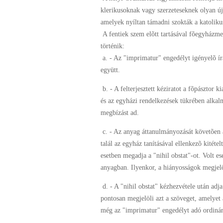
klerikusoknak vagy szerzeteseknek olyan új
amelyek nyíltan támadni szokták a katolikus 
A fentiek szem elõtt tartásával fõegyház
történik:
a. - Az "imprimatur" engedélyt igényelõ írá
együtt.
b. - A felterjesztett kéziratot a fõpásztor 
és az egyházi rendelkezések tükrében alkal
megbízást ad.
c. - Az anyag áttanulmányozását követõen 
talál az egyház tanításával ellenkezõ kitételt
esetben megadja a "nihil obstat"-ot. Volt es
anyagban. Ilyenkor, a hiányosságok megjelöl
d. - A "nihil obstat" kézhezvétele után ad
pontosan megjelöli azt a szöveget, amelyet 
még az "imprimatur" engedélyt adó ordinári