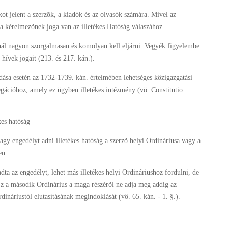
kot jelent a szerzõk, a kiadók és az olvasók számára. Mivel az
, a kérelmezõnek joga van az illetékes Hatóság válaszához.
nál nagyon szorgalmasan és komolyan kell eljárni. Vegyék figyelembe
s hívek jogait (213. és 217. kán.).
ása esetén az 1732-1739. kán. értelmében lehetséges közigazgatási
ációhoz, amely ez ügyben illetékes intézmény (vö. Constitutio
kes hatóság
gy engedélyt adni illetékes hatóság a szerzõ helyi Ordináriusa vagy a
en.
ta az engedélyt, lehet más illetékes helyi Ordináriushoz fordulni, de
 Ez a második Ordinárius a maga részérõl ne adja meg addig az
ináriustól elutasításának megindoklását (vö. 65. kán. - 1. §.).