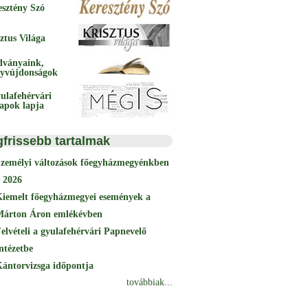
esztény Szó
ztus Világa
dványaink,
yvújdonságok
ulafehérvári
papok lapja
gfrissebb tartalmak
Személyi változások főegyházmegyénkben
 2026
Kiemelt főegyházmegyei események a
Márton Áron emlékévben
elvételi a gyulafehérvári Papnevelő
ntézetbe
ántorvizsga időpontja
továbbiak...