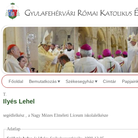
Jump to navigation
Főoldal
Bemutatkozás
Székesegyház
Címtár
Papjain
T.
Ilyés Lehel
segédlelkész
, a Nagy Mózes Elméleti Líceum iskolalelkésze
Adatlap