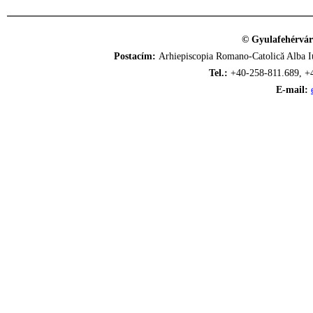
© Gyulafehérvár
Postacím:
Arhiepiscopia Romano-Catolică Alba Iu
Tel.:
+40-258-811.689, +
E-mail: