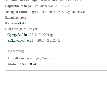
Születés helye és ideje:
Székelyszentkirály, 1990.12.05
Papszentelés helye:
Gyulafehérvár, 2016.06.29
Teológiai tanulmányok:
2009-2016 – SIS, Gyulafehérvár
Szolgálati hely:
Kézdivásárhely I.
Előző szolgálati helyek:
-
Gyergyóalfalu
-
2016
-től
2020
-ig
-
Székelyudvarhely I.
-
2020
-től
2023
-ig
Elérhetőség
E-mail cím:
lehel.ilyes@romkat.ro
Mobil:
0753-678.741