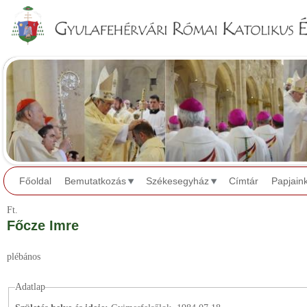
Jump to navigation
Főoldal
Bemutatkozás
Székesegyház
Címtár
Papjain
Ft.
Főcze Imre
plébános
Adatlap