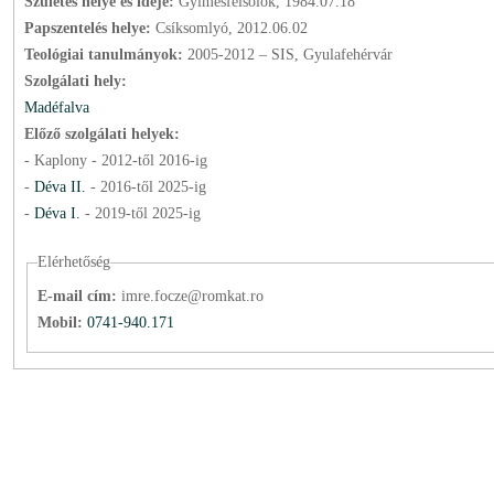
Születés helye és ideje:
Gyimesfelsőlok, 1984.07.18
Papszentelés helye:
Csíksomlyó, 2012.06.02
Teológiai tanulmányok:
2005-2012 – SIS, Gyulafehérvár
Szolgálati hely:
Madéfalva
Előző szolgálati helyek:
- Kaplony -
2012
-től
2016
-ig
-
Déva II.
-
2016
-től
2025
-ig
-
Déva I.
-
2019
-től
2025
-ig
Elérhetőség
E-mail cím:
imre.focze@romkat.ro
Mobil:
0741-940.171