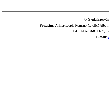
© Gyulafehérvár
Postacím:
Arhiepiscopia Romano-Catolică Alba Iu
Tel.:
+40-258-811.689, +
E-mail: