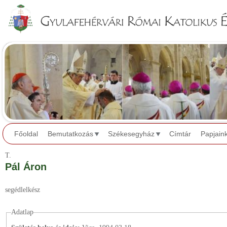
Jump to navigation
Főoldal
Bemutatkozás
Székesegyház
Címtár
Papjain
T.
Pál Áron
segédlelkész
Adatlap