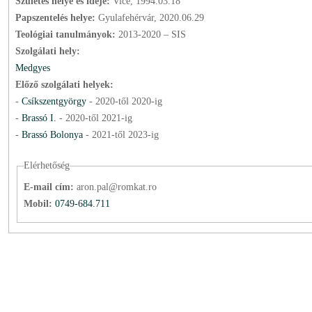
Születés helye és ideje:
Vice, 1994.03.18
Papszentelés helye:
Gyulafehérvár, 2020.06.29
Teológiai tanulmányok:
2013-2020 – SIS
Szolgálati hely:
Medgyes
Előző szolgálati helyek:
-
Csíkszentgyörgy
-
2020
-től
2020
-ig
-
Brassó I.
-
2020
-től
2021
-ig
-
Brassó Bolonya
-
2021
-től
2023
-ig
Elérhetőség
E-mail cím:
aron.pal@romkat.ro
Mobil:
0749-684.711