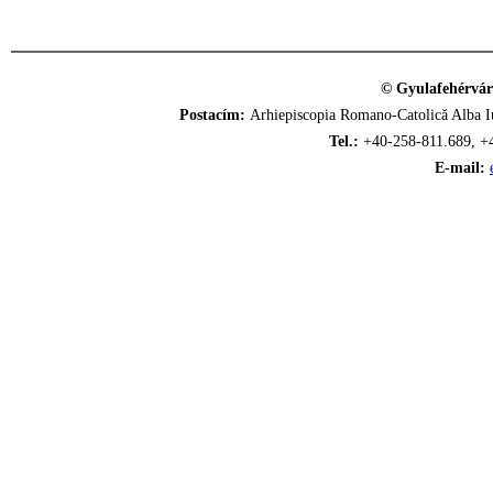
© Gyulafehérvár
Postacím:
Arhiepiscopia Romano-Catolică Alba Iu
Tel.:
+40-258-811.689, +
E-mail: