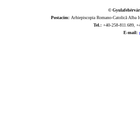
© Gyulafehérvár
Postacím:
Arhiepiscopia Romano-Catolică Alba Iu
Tel.:
+40-258-811.689, +
E-mail: