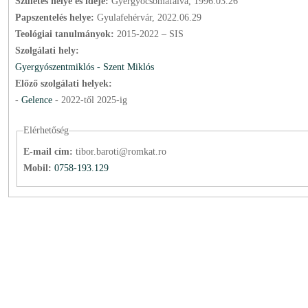
Születés helye és ideje:
Gyergyócsomafalva, 1996.03.26
Papszentelés helye:
Gyulafehérvár, 2022.06.29
Teológiai tanulmányok:
2015-2022 – SIS
Szolgálati hely:
Gyergyószentmiklós - Szent Miklós
Előző szolgálati helyek:
-
Gelence
-
2022
-től
2025
-ig
Elérhetőség
E-mail cím:
tibor.baroti@romkat.ro
Mobil:
0758-193.129