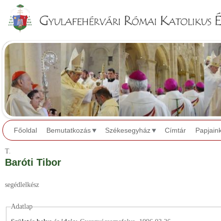
Jump to navigation
Főoldal
Bemutatkozás
Székesegyház
Címtár
Papjain
T.
Baróti Tibor
segédlelkész
Adatlap