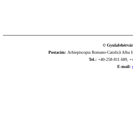
© Gyulafehérvár
Postacím:
Arhiepiscopia Romano-Catolică Alba Iu
Tel.:
+40-258-811.689, +
E-mail: