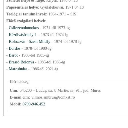
Születés helye és ideje:
Kilyén, 1946.04.18
Papszentelés helye:
Gyulafehérvár, 1971.04.18
Teológiai tanulmányok:
1964-1971 – SIS
Előző szolgálati helyek:
-
Csíkszentdomokos
-
1971
-től
1973
-ig
-
Kézdivásárhely I.
-
1973
-től
1974
-ig
-
Kolozsvár - Szent Mihály
-
1974
-től
1978
-ig
-
Bordos
-
1978
-től
1980
-ig
-
Barót
-
1980
-től
1985
-ig
-
Brassó Bolonya
-
1985
-től
1986
-ig
-
Marosludas
-
1986
-től
2021
-ig
Elérhetőség
Cím:
545200 – Luduș, str. 8 Martie, nr. 91., jud. Mureș
E-mail cím:
vilmos.ambrus@romkat.ro
Mobil:
0799-946.452