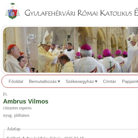
Jump to navigation
Főoldal
Bemutatkozás
Székesegyház
Címtár
Papjain
Ft.
Ambrus Vilmos
címzetes esperes
nyug. plébános
Adatlap