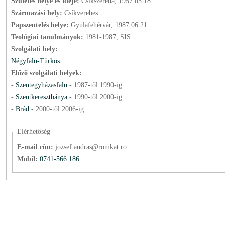
Születés helye és ideje:
Csíkszereda, 1957.05.18
Származási hely:
Csíkverebes
Papszentelés helye:
Gyulafehérvár, 1987.06.21
Teológiai tanulmányok:
1981-1987, SIS
Szolgálati hely:
Négyfalu-Türkös
Előző szolgálati helyek:
-
Szentegyházasfalu
-
1987
-től
1990
-ig
-
Szentkeresztbánya
-
1990
-től
2000
-ig
-
Brád
-
2000
-től
2006
-ig
Elérhetőség
E-mail cím:
jozsef.andras@romkat.ro
Mobil:
0741-566.186