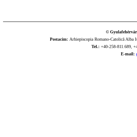
© Gyulafehérvár
Postacím:
Arhiepiscopia Romano-Catolică Alba Iu
Tel.:
+40-258-811.689, +
E-mail: