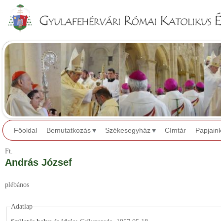
Jump to navigation
Főoldal
Bemutatkozás
Székesegyház
Címtár
Papjain
Ft.
András József
plébános
Adatlap