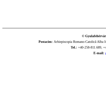
© Gyulafehérvár
Postacím:
Arhiepiscopia Romano-Catolică Alba Iu
Tel.:
+40-258-811.689, +
E-mail: