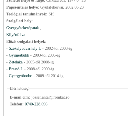
Születés helye és ideje:
Csíkszereda, 1977.04.18
Papszentelés helye:
Gyulafehérvár, 2002.06.23
Teológiai tanulmányok:
SIS
Szolgálati hely:
Gyergyótekerőpatak
,
Kilyénfalva
Előző szolgálati helyek:
-
Székelyudvarhely I.
-
2002
-től
2003
-ig
-
Gyimesbükk
-
2003
-től
2005
-ig
-
Zetelaka
-
2005
-től
2008
-ig
-
Brassó I.
-
2008
-től
2009
-ig
-
Gyergyóhodos
-
2009
-től
2014
-ig
Elérhetőség
E-mail cím:
jozsef.antal@romkat.ro
Telefon:
0740-228.696