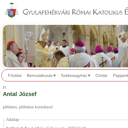
Jump to navigation
Főoldal
Bemutatkozás
Székesegyház
Címtár
Papjain
Ft.
Antal József
plébános
, plébániai kormányzó
Adatlap